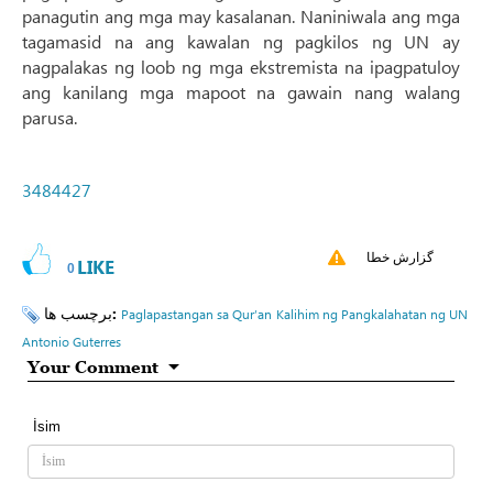
panagutin ang mga may kasalanan. Naniniwala ang mga
tagamasid na ang kawalan ng pagkilos ng UN ay
nagpalakas ng loob ng mga ekstremista na ipagpatuloy
ang kanilang mga mapoot na gawain nang walang
parusa.
3484427
گزارش خطا
LIKE
0
برچسب ها:
Paglapastangan sa Qur’an
Kalihim ng Pangkalahatan ng UN
Antonio Guterres
Your Comment
İsim