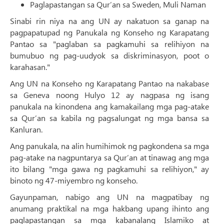
Paglapastangan sa Qur’an sa Sweden, Muli Naman
Sinabi rin niya na ang UN ay nakatuon sa ganap na
pagpapatupad ng Panukala ng Konseho ng Karapatang
Pantao sa "paglaban sa pagkamuhi sa relihiyon na
bumubuo ng pag-uudyok sa diskriminasyon, poot o
karahasan."
Ang UN na Konseho ng Karapatang Pantao na nakabase
sa Geneva noong Hulyo 12 ay nagpasa ng isang
panukala na kinondena ang kamakailang mga pag-atake
sa Qur’an sa kabila ng pagsalungat ng mga bansa sa
Kanluran.
Ang panukala, na alin humihimok ng pagkondena sa mga
pag-atake na nagpuntarya sa Qur’an at tinawag ang mga
ito bilang "mga gawa ng pagkamuhi sa relihiyon," ay
binoto ng 47-miyembro ng konseho.
Gayunpaman, nabigo ang UN na magpatibay ng
anumang praktikal na mga hakbang upang ihinto ang
paglapastangan sa mga kabanalang Islamiko at