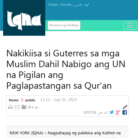
.
.
English
Français
فارسی
Bersiyon ng Desktop
باز
و
بست
کرد
Nakikiisa si Guterres sa mga
منو
Muslim Dahil Nabigo ang UN
na Pigilan ang
Paglapastangan sa Qur’an
11:11 - July 22, 2023
Home
public
3005799
کد خبر:
NEW YORK (IQNA) – Nagpahayag ng pakikiisa ang Kalihim na