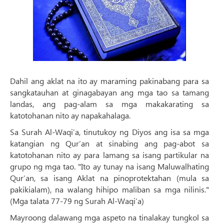
Dahil ang aklat na ito ay maraming pakinabang para sa
sangkatauhan at ginagabayan ang mga tao sa tamang
landas, ang pag-alam sa mga makakarating sa
katotohanan nito ay napakahalaga.
Sa Surah Al-Waqi’a, tinutukoy ng Diyos ang isa sa mga
katangian ng Qur’an at sinabing ang pag-abot sa
katotohanan nito ay para lamang sa isang partikular na
grupo ng mga tao. "Ito ay tunay na isang Maluwalhating
Qur’an, sa isang Aklat na pinoprotektahan (mula sa
pakikialam), na walang hihipo maliban sa mga nilinis."
(Mga talata 77-79 ng Surah Al-Waqi’a)
Mayroong dalawang mga aspeto na tinalakay tungkol sa