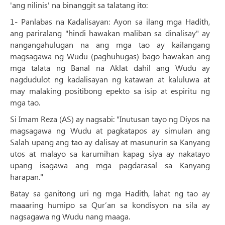
'ang nilinis' na binanggit sa talatang ito:
1- Panlabas na Kadalisayan: Ayon sa ilang mga Hadith,
ang pariralang "hindi hawakan maliban sa dinalisay" ay
nangangahulugan na ang mga tao ay kailangang
magsagawa ng Wudu (paghuhugas) bago hawakan ang
mga talata ng Banal na Aklat dahil ang Wudu ay
nagdudulot ng kadalisayan ng katawan at kaluluwa at
may malaking positibong epekto sa isip at espiritu ng
mga tao.
Si Imam Reza (AS) ay nagsabi: "Inutusan tayo ng Diyos na
magsagawa ng Wudu at pagkatapos ay simulan ang
Salah upang ang tao ay dalisay at masunurin sa Kanyang
utos at malayo sa karumihan kapag siya ay nakatayo
upang isagawa ang mga pagdarasal sa Kanyang
harapan."
Batay sa ganitong uri ng mga Hadith, lahat ng tao ay
maaaring humipo sa Qur’an sa kondisyon na sila ay
nagsagawa ng Wudu nang maaga.