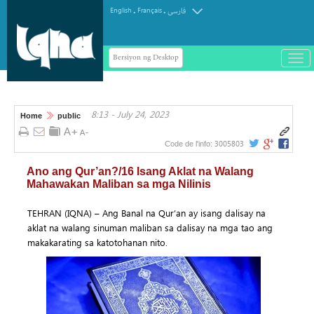
.
.
English
Français
فارسی
Bersiyon ng Desktop
باز
و
سته
ردن
8:13 - July 24, 2023
منو
Home
public
3005803
Code de l'info:
Ano ang Qur’an?/16 Isang Aklat na Walang
Mahawakan Maliban sa mga Nilinis
TEHRAN (IQNA) – Ang Banal na Qur’an ay isang dalisay na
aklat na walang sinuman maliban sa dalisay na mga tao ang
makakarating sa katotohanan nito.