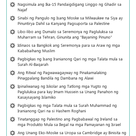
Nagsimula ang Ika-15 Pandaigdigang Linggo ng Ghadir sa
Najaf
Sinabi ng Pangulo ng Isang Moske sa Milwaukee na Siya ay
Pinuntirya Dahil sa Kanyang Pagsuporta sa Palestine
Libo-libo ang Dumalo sa Seremonya ng Pagluluksa sa
Muharram sa Tehran, Ginunita ang “Bayaning Pinuno”
Idinaos sa Bangkok ang Seremonya para sa Araw ng mga
Kababaihang Muslim
Pagbigkas ng Isang Iranianong Qari ng mga Talata mula sa
Surah Al-Baqarah
Ang Ritwal ng Pagwawagayway ng Pinakamalaking
Pinagpalang Bandila ng Dambana ng Alawi
Ipinaliwanag ng Iskolar ang Tatlong mga Yugto ng
Pagluluksa para kay Imam Hussein sa Unang Panahon ng
Kasaysayang Islamiko
Pagbigkas ng mga Talata mula sa Surah Muhammad ng
Iranianong Qari na si Hashem Roghani
Tinatanggap ng Palestino ang Pagbabawal ng Ireland sa
mga Produkto Mula sa Ilegal na mga Pamayanan ng Israel
Ang Unang Eko-Moske sa Uropa sa Cambridge ay Binisita ng