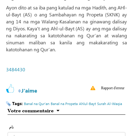
Ayon dito at sa iba pang katulad na mga Hadith, ang AHl-
ul-Bayt (AS) o ang Sambahayan ng Propeta (SKNK) ay
ang 14 na mga Walang-Kasalanan na ginawang dalisay
ng Diyos. Kaya't ang Ahl-ul-Bayt (AS) ay ang mga dalisay
na nakarating sa katotohanan ng Qur’an at walang
sinuman maliban sa kanila ang makakarating sa
katotohanan ng Qur’an.
3484430
Rapport d'erreur
J'aime
0
Tags:
Banal na Qur’an
Banal na Propeta
Ahlul-Bayt
Surah Al-Waqia
Votre commentaire
نام