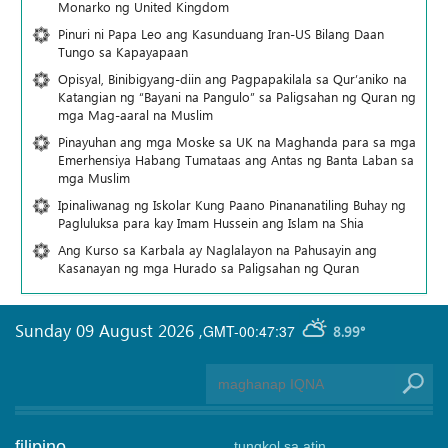
Monarko ng United Kingdom
Pinuri ni Papa Leo ang Kasunduang Iran-US Bilang Daan
Tungo sa Kapayapaan
Opisyal, Binibigyang-diin ang Pagpapakilala sa Qur’aniko na
Katangian ng “Bayani na Pangulo” sa Paligsahan ng Quran ng
mga Mag-aaral na Muslim
Pinayuhan ang mga Moske sa UK na Maghanda para sa mga
Emerhensiya Habang Tumataas ang Antas ng Banta Laban sa
mga Muslim
Ipinaliwanag ng Iskolar Kung Paano Pinananatiling Buhay ng
Pagluluksa para kay Imam Hussein ang Islam na Shia
Ang Kurso sa Karbala ay Naglalayon na Pahusayin ang
Kasanayan ng mga Hurado sa Paligsahan ng Quran
Sunday 09 August 2026
,
GMT-00:47:37
8.99°
filipino
tungkol sa atin