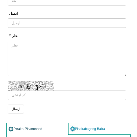
ایمیل
* نظر
Pinaka-Pinanonood
Pinakabagong Balita