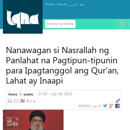
.
.
English
Français
فارسی
Bersiyon ng Desktop
باز
و
سته
ردن
Nanawagan si Nasrallah ng
منو
Panlahat na Pagtipun-tipunin
para Ipagtanggol ang Qur’an,
Lahat ay Inaapi
17:18 - July 30, 2023
Home
public
3005832
کد خبر: