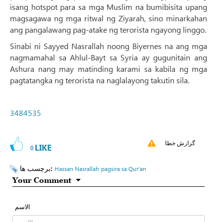
isang hotspot para sa mga Muslim na bumibisita upang
magsagawa ng mga ritwal ng Ziyarah, sino minarkahan
ang pangalawang pag-atake ng terorista ngayong linggo.
Sinabi ni Sayyed Nasrallah noong Biyernes na ang mga
nagmamahal sa Ahlul-Bayt sa Syria ay gugunitain ang
Ashura nang may matinding karami sa kabila ng mga
pagtatangka ng terorista na naglalayong takutin sila.
3484535
گزارش خطا
LIKE
0
برچسب ها:
Hassan Nasrallah
pagsira sa Qur’an
Your Comment
الاسم