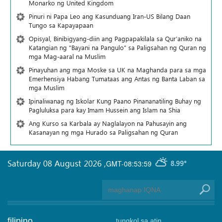
Monarko ng United Kingdom
Pinuri ni Papa Leo ang Kasunduang Iran-US Bilang Daan
Tungo sa Kapayapaan
Opisyal, Binibigyang-diin ang Pagpapakilala sa Qur’aniko na
Katangian ng “Bayani na Pangulo” sa Paligsahan ng Quran ng
mga Mag-aaral na Muslim
Pinayuhan ang mga Moske sa UK na Maghanda para sa mga
Emerhensiya Habang Tumataas ang Antas ng Banta Laban sa
mga Muslim
Ipinaliwanag ng Iskolar Kung Paano Pinananatiling Buhay ng
Pagluluksa para kay Imam Hussein ang Islam na Shia
Ang Kurso sa Karbala ay Naglalayon na Pahusayin ang
Kasanayan ng mga Hurado sa Paligsahan ng Quran
Saturday 08 August 2026
,
GMT-08:53:59
8.99°
filipino
tungkol sa atin