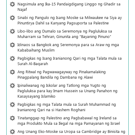
Nagsimula ang Ika-15 Pandaigdigang Linggo ng Ghadir sa
Najaf
Sinabi ng Pangulo ng Isang Moske sa Milwaukee na Siya ay
Pinuntirya Dahil sa Kanyang Pagsuporta sa Palestine
Libo-libo ang Dumalo sa Seremonya ng Pagluluksa sa
Muharram sa Tehran, Ginunita ang “Bayaning Pinuno”
Idinaos sa Bangkok ang Seremonya para sa Araw ng mga
Kababaihang Muslim
Pagbigkas ng Isang Iranianong Qari ng mga Talata mula sa
Surah Al-Baqarah
Ang Ritwal ng Pagwawagayway ng Pinakamalaking
Pinagpalang Bandila ng Dambana ng Alawi
Ipinaliwanag ng Iskolar ang Tatlong mga Yugto ng
Pagluluksa para kay Imam Hussein sa Unang Panahon ng
Kasaysayang Islamiko
Pagbigkas ng mga Talata mula sa Surah Muhammad ng
Iranianong Qari na si Hashem Roghani
Tinatanggap ng Palestino ang Pagbabawal ng Ireland sa
mga Produkto Mula sa Ilegal na mga Pamayanan ng Israel
Ang Unang Eko-Moske sa Uropa sa Cambridge ay Binisita ng