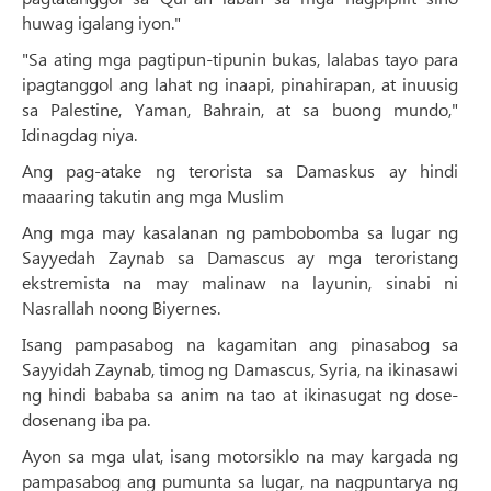
huwag igalang iyon."
"Sa ating mga pagtipun-tipunin bukas, lalabas tayo para
ipagtanggol ang lahat ng inaapi, pinahirapan, at inuusig
sa Palestine, Yaman, Bahrain, at sa buong mundo,"
Idinagdag niya.
Ang pag-atake ng terorista sa Damaskus ay hindi
maaaring takutin ang mga Muslim
Ang mga may kasalanan ng pambobomba sa lugar ng
Sayyedah Zaynab sa Damascus ay mga teroristang
ekstremista na may malinaw na layunin, sinabi ni
Nasrallah noong Biyernes.
Isang pampasabog na kagamitan ang pinasabog sa
Sayyidah Zaynab, timog ng Damascus, Syria, na ikinasawi
ng hindi bababa sa anim na tao at ikinasugat ng dose-
dosenang iba pa.
Ayon sa mga ulat, isang motorsiklo na may kargada ng
pampasabog ang pumunta sa lugar, na nagpuntarya ng