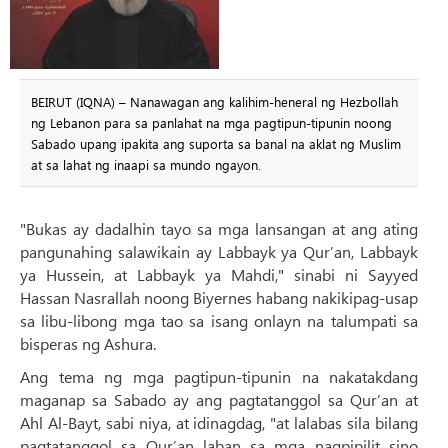
BEIRUT (IQNA) – Nanawagan ang kalihim-heneral ng Hezbollah
ng Lebanon para sa panlahat na mga pagtipun-tipunin noong
Sabado upang ipakita ang suporta sa banal na aklat ng Muslim
at sa lahat ng inaapi sa mundo ngayon.
"Bukas ay dadalhin tayo sa mga lansangan at ang ating
pangunahing salawikain ay Labbayk ya Qur’an, Labbayk
ya Hussein, at Labbayk ya Mahdi," sinabi ni Sayyed
Hassan Nasrallah noong Biyernes habang nakikipag-usap
sa libu-libong mga tao sa isang onlayn na talumpati sa
bisperas ng Ashura.
Ang tema ng mga pagtipun-tipunin na nakatakdang
maganap sa Sabado ay ang pagtatanggol sa Qur’an at
Ahl Al-Bayt, sabi niya, at idinagdag, "at lalabas sila bilang
pagtatanggol sa Qur’an laban sa mga nagpipilit sino