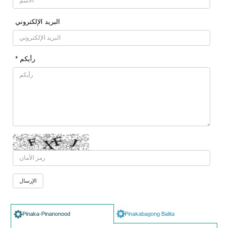
البرید الإلکتروني
* رأیکم
Pinaka-Pinanonood
Pinakabagong Balita