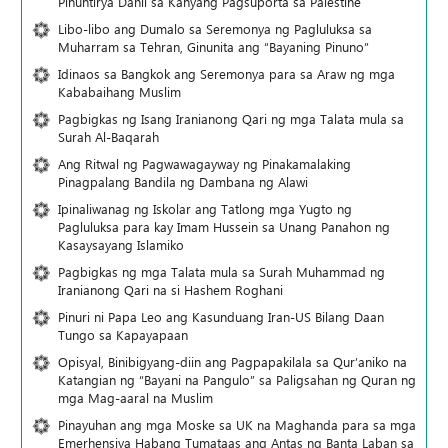
Pinuntirya Dahil sa Kanyang Pagsuporta sa Palestine
Libo-libo ang Dumalo sa Seremonya ng Pagluluksa sa
Muharram sa Tehran, Ginunita ang “Bayaning Pinuno”
Idinaos sa Bangkok ang Seremonya para sa Araw ng mga
Kababaihang Muslim
Pagbigkas ng Isang Iranianong Qari ng mga Talata mula sa
Surah Al-Baqarah
Ang Ritwal ng Pagwawagayway ng Pinakamalaking
Pinagpalang Bandila ng Dambana ng Alawi
Ipinaliwanag ng Iskolar ang Tatlong mga Yugto ng
Pagluluksa para kay Imam Hussein sa Unang Panahon ng
Kasaysayang Islamiko
Pagbigkas ng mga Talata mula sa Surah Muhammad ng
Iranianong Qari na si Hashem Roghani
Pinuri ni Papa Leo ang Kasunduang Iran-US Bilang Daan
Tungo sa Kapayapaan
Opisyal, Binibigyang-diin ang Pagpapakilala sa Qur’aniko na
Katangian ng “Bayani na Pangulo” sa Paligsahan ng Quran ng
mga Mag-aaral na Muslim
Pinayuhan ang mga Moske sa UK na Maghanda para sa mga
Emerhensiya Habang Tumataas ang Antas ng Banta Laban sa