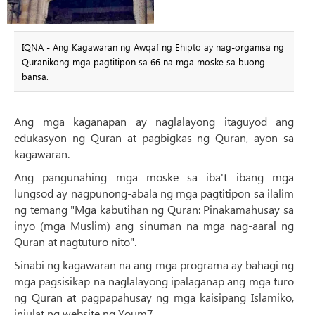
IQNA - Ang Kagawaran ng Awqaf ng Ehipto ay nag-organisa ng
Quranikong mga pagtitipon sa 66 na mga moske sa buong
bansa.
Ang mga kaganapan ay naglalayong itaguyod ang
edukasyon ng Quran at pagbigkas ng Quran, ayon sa
kagawaran.
Ang pangunahing mga moske sa iba't ibang mga
lungsod ay nagpunong-abala ng mga pagtitipon sa ilalim
ng temang "Mga kabutihan ng Quran: Pinakamahusay sa
inyo (mga Muslim) ang sinuman na mga nag-aaral ng
Quran at nagtuturo nito".
Sinabi ng kagawaran na ang mga programa ay bahagi ng
mga pagsisikap na naglalayong ipalaganap ang mga turo
ng Quran at pagpapahusay ng mga kaisipang Islamiko,
iniulat ng website ng Youm7.