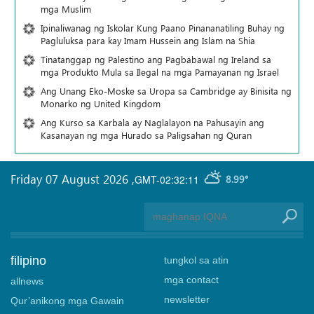
mga Muslim
Ipinaliwanag ng Iskolar Kung Paano Pinananatiling Buhay ng
Pagluluksa para kay Imam Hussein ang Islam na Shia
Tinatanggap ng Palestino ang Pagbabawal ng Ireland sa
mga Produkto Mula sa Ilegal na mga Pamayanan ng Israel
Ang Unang Eko-Moske sa Uropa sa Cambridge ay Binisita ng
Monarko ng United Kingdom
Ang Kurso sa Karbala ay Naglalayon na Pahusayin ang
Kasanayan ng mga Hurado sa Paligsahan ng Quran
Friday 07 August 2026
,
GMT-02:32:11
8.99°
filipino
tungkol sa atin
mga contact
allnews
newsletter
Qur’anikong mga Gawain