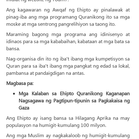
Ang kagawaran ng Awqaf ng Ehipto ay pinalawak at
pinag-iba ang mga programang Quranikong ito sa mga
moske at mga sentrong pangrelihiyon sa taong ito.
Maraming bagong mga programa ang idinisenyo at
idinaos para sa mga kababaihan, kabataan at mga bata sa
bansa.
Nag-organisa din ito ng iba't ibang mga kumpetisyon sa
Quran para sa iba't ibang mga pangkat ng edad sa lokal,
pambansa at pandaigdigan na antas.
Magbasa pa:
Mga Kalaban sa Ehipto Quranikong Kaganapan
Nagsagawa ng Pagtipun-tipunin sa Pagkakaisa ng
Gaza
Ang Ehipto ay isang bansa sa Hilagang Aprika na may
populasyon na humigit-kumulang 100 milyon.
Ang mga Muslim ay nagkakaloob ng humigit-kumulang