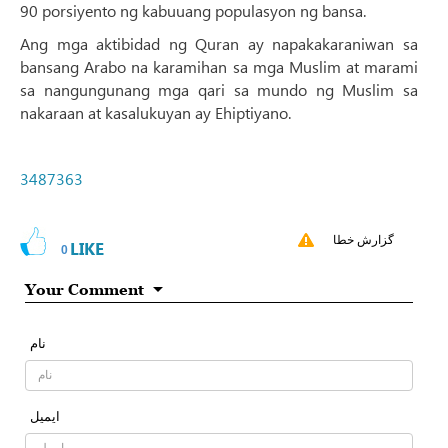
90 porsiyento ng kabuuang populasyon ng bansa.
Ang mga aktibidad ng Quran ay napakakaraniwan sa
bansang Arabo na karamihan sa mga Muslim at marami
sa nangungunang mga qari sa mundo ng Muslim sa
nakaraan at kasalukuyan ay Ehiptiyano.
3487363
گزارش خطا
LIKE
0
Your Comment
نام
ایمیل