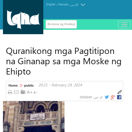
.
.
English
Français
فارسی
Bersiyon ng Desktop
باز
و
سته
ردن
Quranikong mga Pagtitipon
منو
na Ginanap sa mga Moske ng
Ehipto
20:21 - February 29, 2024
Home
public
3006699
کد خبر: