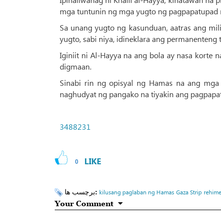
mga tuntunin ng mga yugto ng pagpapatupad n
Sa unang yugto ng kasunduan, aatras ang milit
yugto, sabi niya, idineklara ang permanenteng t
Iginiit ni Al-Hayya na ang bola ay nasa korte
digmaan.
Sinabi rin ng opisyal ng Hamas na ang mga 
naghudyat ng pangako na tiyakin ang pagpap
3488231
LIKE
0
برچسب ها:
kilusang paglaban ng Hamas
Gaza Strip
rehime
Your Comment