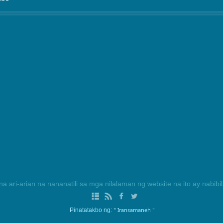
na ari-arian na nananatili sa mga nilalaman ng website na ito ay nabib
" Iransamaneh "
Pinatatakbo ng: