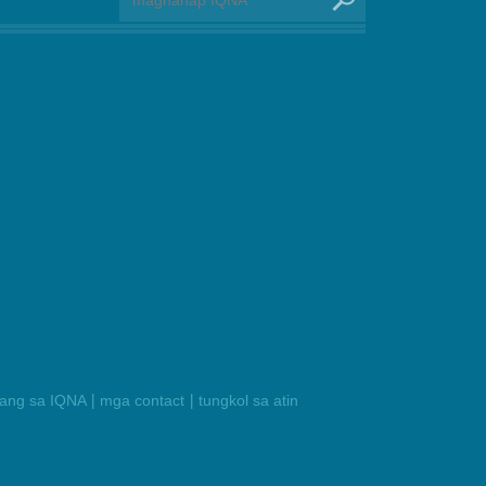
|
|
ilang sa IQNA
mga contact
tungkol sa atin