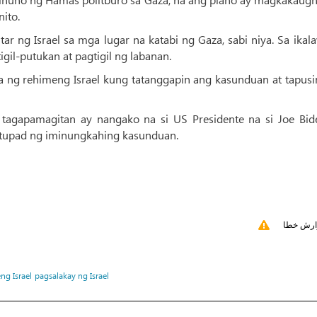
ito.
ar ng Israel sa mga lugar na katabi ng Gaza, sabi niya. Sa ika
igil-putukan at pagtigil ng labanan.
 na ng rehimeng Israel kung tatanggapin ang kasunduan at tapus
tagapamagitan ay nangako na si US Presidente na si Joe Bid
atupad ng iminungkahing kasunduan.
ارش خطا
ng Israel
pagsalakay ng Israel