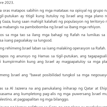
re 2023.
 oras matapos sabihin ng mga matataas na opisyal ng grupo n
il-putukan ay titigil kung itutuloy ng Israel ang mga plano n
 Gaza, kung saan mahigit kalahati ng populasyon ng teritoryo n
a mabangis na pambobomba ng Israel sa ibang mga rehiyon.
tos sa mga tao sa ilang mga bahagi ng Rafah na lumikas sa 
 isang pagsalakay sa lungsod.
ng rehimeng Israel laban sa isang malaking operasyon sa Rafah.
pos ng anunsyo ng Hamas sa tigil-putukan, ang tagapagsali
indi kumpirmahin kung ang Israel ay magpapatuloy sa mga pl
meng Israel ang "bawat posibilidad tungkol sa mga negosasy
s sa Al Jazeera na ang panukalang iniharap ng Qatar at Ehip
t kasama ang kumpletong pag-alis ng mga puwersang Israel mu
lestino, at pagpapalitan ng mga bilanggo.
 pinuno ng Hamas politburo sa Gaza, na ang plano ay magkakaug