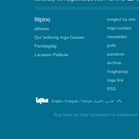
filipino
tungkol sa atin
mga contact
allnews
newsletter
Qur’anikong mga Gawain
polls
Pandaigdig
panahon
Larawan-Pelikula
archive
maghanap
mga link
RSS
.
.
.
.
فارسی
العربیة
English
Français
Türkçe
Ang lahat ng mga karapatan sa intelektwal 