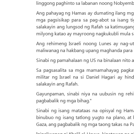
linggong paghinto sa labanan noong Nobyemb
Ang pahayag ng Hamas ay dumating ilang mga
mga pagsisikap para sa pag-abot sa isang tig
salakayin ang lungsod ng Rafah sa katimugang
milyong katao ay mayroong nagkukubli mula s
Ang rehimeng Israeli noong Lunes ay nag-u
maliwanag na hakbang upang maghanda para sa
Sinabi ng pamahalaan ng US na binalaan nito a
Sa pagsasalita sa mga mamamahayag pagkata
militar ng Israel na si Daniel Hagari ay h
salakayin ang Rafah.
Gayunpaman, sinabi niya na uubusin ng rehi
pagbabalik ng mga bihag."
Sinabi ng isang matataas na opisyal ng Hama
binubuo ng isang tatlong yugto na plano, a
Gaza, ang pagbabalik ng mga taong takas na Pa
Ipinaliwanag ni Khalil al-Hayya, kinatawan na