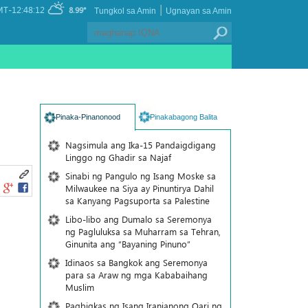
|
T-12:48:12
8.99°
Tungkol sa Amin
Ugnayan sa Amin
Pinaka-Pinanonood
Pinakabagong Balita
Nagsimula ang Ika-15 Pandaigdigang
Linggo ng Ghadir sa Najaf
Sinabi ng Pangulo ng Isang Moske sa
Milwaukee na Siya ay Pinuntirya Dahil
sa Kanyang Pagsuporta sa Palestine
Libo-libo ang Dumalo sa Seremonya
ng Pagluluksa sa Muharram sa Tehran,
Ginunita ang “Bayaning Pinuno”
Idinaos sa Bangkok ang Seremonya
para sa Araw ng mga Kababaihang
Muslim
Pagbigkas ng Isang Iranianong Qari ng