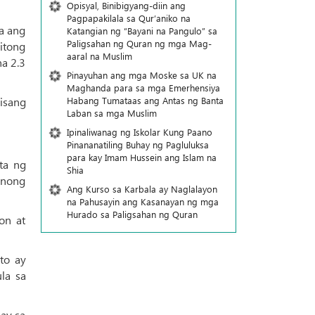
Opisyal, Binibigyang-diin ang
Pagpapakilala sa Qur’aniko na
a ang
Katangian ng “Bayani na Pangulo” sa
Paligsahan ng Quran ng mga Mag-
itong
aaral na Muslim
a 2.3
Pinayuhan ang mga Moske sa UK na
Maghanda para sa mga Emerhensiya
Habang Tumataas ang Antas ng Banta
isang
Laban sa mga Muslim
Ipinaliwanag ng Iskolar Kung Paano
Pinananatiling Buhay ng Pagluluksa
para kay Imam Hussein ang Islam na
ta ng
Shia
anong
Ang Kurso sa Karbala ay Naglalayon
na Pahusayin ang Kasanayan ng mga
Hurado sa Paligsahan ng Quran
on at
to ay
la sa
nay sa