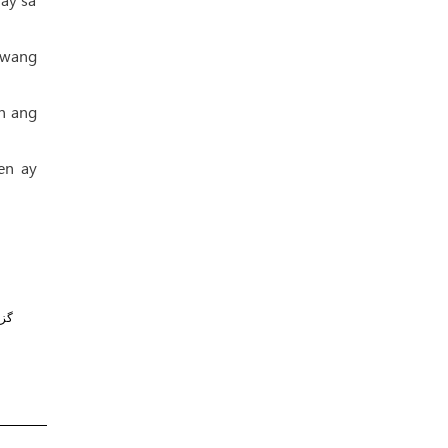
lawang
in ang
en ay
گز