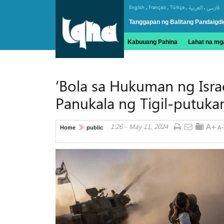
.
.
.
.
English
Français
Türkçe
العربیة
فارسی
Tanggapan ng Balitang Pandaigdi
Kabuuang Pahina
Lahat na mga
‘Bola sa Hukuman ng Isr
Panukala ng Tigil-putuka
1:26 - May 11, 2024
Home
public