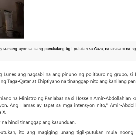
y sumang-ayon sa isang panukalang tigil-putukan sa Gaza, na sinasabi na n
Lunes ang nagsabi na ang pinuno ng politburo ng grupo, si I
g Taga-Qatar at Ehiptiyano na tinanggap nito ang kanilang pan
aniano na Ministro ng Panlabas na si Hossein Amir-Abdollahian k
yon. Ang Hamas ay tapat sa mga intensyon nito," Amir-Abdoll
 X.
w na hindi tinanggap ang kasunduan.
utukan, ito ang magiging unang tigil-putukan mula noong 