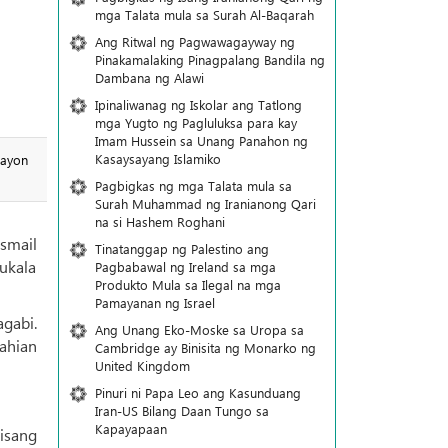
mga Talata mula sa Surah Al-Baqarah
Ang Ritwal ng Pagwawagayway ng
Pinakamalaking Pinagpalang Bandila ng
Dambana ng Alawi
Ipinaliwanag ng Iskolar ang Tatlong
mga Yugto ng Pagluluksa para kay
Imam Hussein sa Unang Panahon ng
Kasaysayang Islamiko
gayon
Pagbigkas ng mga Talata mula sa
Surah Muhammad ng Iranianong Qari
na si Hashem Roghani
smail
Tinatanggap ng Palestino ang
ukala
Pagbabawal ng Ireland sa mga
Produkto Mula sa Ilegal na mga
Pamayanan ng Israel
agabi.
Ang Unang Eko-Moske sa Uropa sa
ahian
Cambridge ay Binisita ng Monarko ng
United Kingdom
Pinuri ni Papa Leo ang Kasunduang
Iran-US Bilang Daan Tungo sa
Kapayapaan
isang