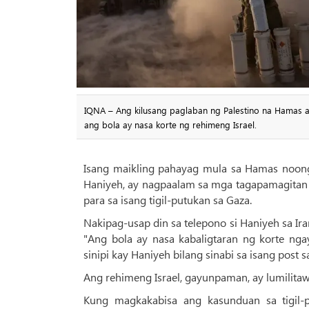
IQNA – Ang kilusang paglaban ng Palestino na Hamas a
ang bola ay nasa korte ng rehimeng Israel.
Isang maikling pahayag mula sa Hamas noong 
Haniyeh, ay nagpaalam sa mga tagapamagitan n
para sa isang tigil-putukan sa Gaza.
Nakipag-usap din sa telepono si Haniyeh sa Ir
"Ang bola ay nasa kabaligtaran ng korte nga
sinipi kay Haniyeh bilang sinabi sa isang post sa
Ang rehimeng Israel, gayunpaman, ay lumilita
Kung magkakabisa ang kasunduan sa tigil-p