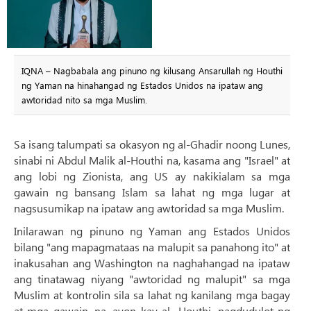
IQNA – Nagbabala ang pinuno ng kilusang Ansarullah ng Houthi
ng Yaman na hinahangad ng Estados Unidos na ipataw ang
awtoridad nito sa mga Muslim.
Sa isang talumpati sa okasyon ng al-Ghadir noong Lunes,
sinabi ni Abdul Malik al-Houthi na, kasama ang "Israel" at
ang lobi ng Zionista, ang US ay nakikialam sa mga
gawain ng bansang Islam sa lahat ng mga lugar at
nagsusumikap na ipataw ang awtoridad sa mga Muslim.
Inilarawan ng pinuno ng Yaman ang Estados Unidos
bilang "ang mapagmataas na malupit sa panahong ito" at
inakusahan ang Washington na naghahangad na ipataw
ang tinatawag niyang "awtoridad ng malupit" sa mga
Muslim at kontrolin sila sa lahat ng kanilang mga bagay
at mga gawain, na, ayon kay al -Houthi, nagdudulot ng