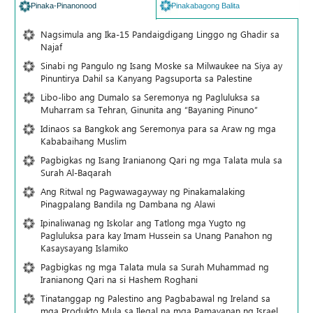
Pinaka-Pinanonood
Pinakabagong Balita
Nagsimula ang Ika-15 Pandaigdigang Linggo ng Ghadir sa
Najaf
Sinabi ng Pangulo ng Isang Moske sa Milwaukee na Siya ay
Pinuntirya Dahil sa Kanyang Pagsuporta sa Palestine
Libo-libo ang Dumalo sa Seremonya ng Pagluluksa sa
Muharram sa Tehran, Ginunita ang “Bayaning Pinuno”
Idinaos sa Bangkok ang Seremonya para sa Araw ng mga
Kababaihang Muslim
Pagbigkas ng Isang Iranianong Qari ng mga Talata mula sa
Surah Al-Baqarah
Ang Ritwal ng Pagwawagayway ng Pinakamalaking
Pinagpalang Bandila ng Dambana ng Alawi
Ipinaliwanag ng Iskolar ang Tatlong mga Yugto ng
Pagluluksa para kay Imam Hussein sa Unang Panahon ng
Kasaysayang Islamiko
Pagbigkas ng mga Talata mula sa Surah Muhammad ng
Iranianong Qari na si Hashem Roghani
Tinatanggap ng Palestino ang Pagbabawal ng Ireland sa
mga Produkto Mula sa Ilegal na mga Pamayanan ng Israel