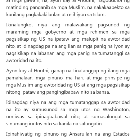
matinding panganib sa mga Muslim, na nakakaapekto sa
kanilang pagkakakilanlan at relihiyon sa Islam.
Ikinalungkot niya ang malawakang pagsunod ng
maraming mga gobyerno at mga rehimen sa mga
pagsisikap ng US na ipataw ang malupit na awtoridad
nito, at idinagdag pa na ang ilan sa mga panig na iyon ay
nagsisikap na labanan ang mga panig na tumatanggi sa
awtoridad na ito.
Ayon kay al-Houthi, ganap na tinatanggap ng ilang mga
pamahalaan, mga pinuno, ma hari, at mga prinsipe ng
mga Muslim ang awtoridad ng US at ang mga pagsisikap
nitong ipataw ang pangingibabaw nito sa bansa.
Idinagdag niya na ang mga tumatanggap sa awtoridad
na ito ay sumusunod sa mga utos ng Washington,
umiiwas sa ipinagbabawal nito, at sumasalungat sa
sinumang iuutos nito sa kanila na salungatin.
Ipinahiwatig ng pinuno ng Ansarullah na ang Estados