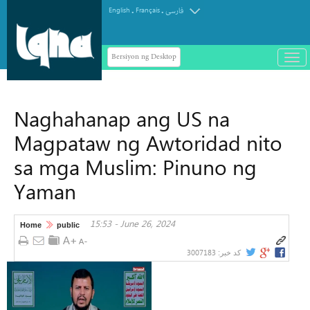
.
.
English
Français
فارسی
Bersiyon ng Desktop
باز
و
سته
ردن
Naghahanap ang US na
منو
Magpataw ng Awtoridad nito
sa mga Muslim: Pinuno ng
Yaman
15:53 - June 26, 2024
Home
public
3007183
کد خبر: