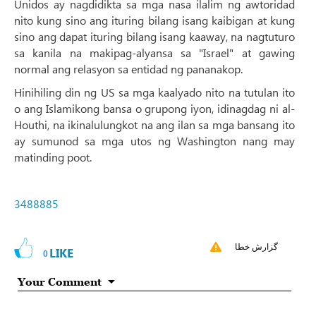
Unidos ay nagdidikta sa mga nasa ilalim ng awtoridad
nito kung sino ang ituring bilang isang kaibigan at kung
sino ang dapat ituring bilang isang kaaway, na nagtuturo
sa kanila na makipag-alyansa sa "Israel" at gawing
normal ang relasyon sa entidad ng pananakop.
Hinihiling din ng US sa mga kaalyado nito na tutulan ito
o ang Islamikong bansa o grupong iyon, idinagdag ni al-
Houthi, na ikinalulungkot na ang ilan sa mga bansang ito
ay sumunod sa mga utos ng Washington nang may
matinding poot.
3488885
گزارش خطا
LIKE
0
Your Comment