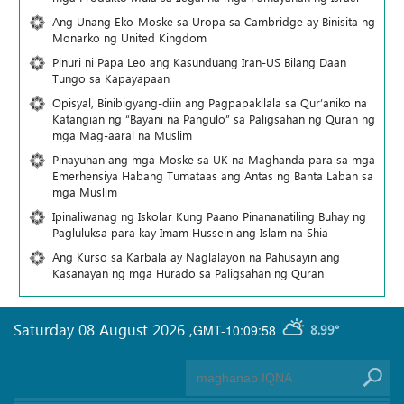
Ang Unang Eko-Moske sa Uropa sa Cambridge ay Binisita ng
Monarko ng United Kingdom
Pinuri ni Papa Leo ang Kasunduang Iran-US Bilang Daan
Tungo sa Kapayapaan
Opisyal, Binibigyang-diin ang Pagpapakilala sa Qur’aniko na
Katangian ng “Bayani na Pangulo” sa Paligsahan ng Quran ng
mga Mag-aaral na Muslim
Pinayuhan ang mga Moske sa UK na Maghanda para sa mga
Emerhensiya Habang Tumataas ang Antas ng Banta Laban sa
mga Muslim
Ipinaliwanag ng Iskolar Kung Paano Pinananatiling Buhay ng
Pagluluksa para kay Imam Hussein ang Islam na Shia
Ang Kurso sa Karbala ay Naglalayon na Pahusayin ang
Kasanayan ng mga Hurado sa Paligsahan ng Quran
Saturday 08 August 2026
,
GMT-10:09:58
8.99°