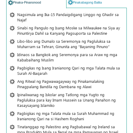
Pinaka-Pinanonood
Pinakabagong Balita
Nagsimula ang Ika-15 Pandaigdigang Linggo ng Ghadir sa
Najaf
Sinabi ng Pangulo ng Isang Moske sa Milwaukee na Siya ay
Pinuntirya Dahil sa Kanyang Pagsuporta sa Palestine
Libo-libo ang Dumalo sa Seremonya ng Pagluluksa sa
Muharram sa Tehran, Ginunita ang “Bayaning Pinuno”
Idinaos sa Bangkok ang Seremonya para sa Araw ng mga
Kababaihang Muslim
Pagbigkas ng Isang Iranianong Qari ng mga Talata mula sa
Surah Al-Baqarah
Ang Ritwal ng Pagwawagayway ng Pinakamalaking
Pinagpalang Bandila ng Dambana ng Alawi
Ipinaliwanag ng Iskolar ang Tatlong mga Yugto ng
Pagluluksa para kay Imam Hussein sa Unang Panahon ng
Kasaysayang Islamiko
Pagbigkas ng mga Talata mula sa Surah Muhammad ng
Iranianong Qari na si Hashem Roghani
Tinatanggap ng Palestino ang Pagbabawal ng Ireland sa
mga Produkto Mula sa Ilegal na mga Pamayanan ng Israel