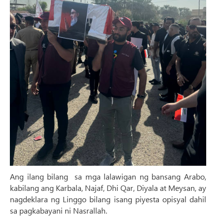
Ang ilang bilang
sa mga lalawigan ng bansang Arabo,
kabilang ang Karbala, Najaf, Dhi Qar, Diyala at Meysan, ay
nagdeklara ng Linggo bilang isang piyesta opisyal dahil
sa pagkabayani ni Nasrallah.