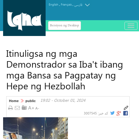
.
.
English
Français
فارسی
Bersiyon ng Desktop
باز
و
سته
ردن
Itinuligsa ng mga
منو
Demonstrador sa Iba't ibang
mga Bansa sa Pagpatay ng
Hepe ng Hezbollah
19:02 - October 01, 2024
Home
public
3007545
کد خبر: