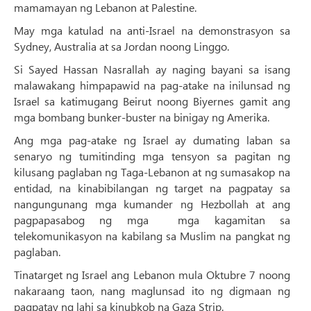
mamamayan ng Lebanon at Palestine.
May mga katulad na anti-Israel na demonstrasyon sa
Sydney, Australia at sa Jordan noong Linggo.
Si Sayed Hassan Nasrallah ay naging bayani sa isang
malawakang himpapawid na pag-atake na inilunsad ng
Israel sa katimugang Beirut noong Biyernes gamit ang
mga bombang bunker-buster na binigay ng Amerika.
Ang mga pag-atake ng Israel ay dumating laban sa
senaryo ng tumitinding mga tensyon sa pagitan ng
kilusang paglaban ng Taga-Lebanon at ng sumasakop na
entidad, na kinabibilangan ng target na pagpatay sa
nangungunang mga kumander ng Hezbollah at ang
pagpapasabog ng mga
mga kagamitan sa
telekomunikasyon na kabilang sa Muslim na pangkat ng
paglaban.
Tinatarget ng Israel ang Lebanon mula Oktubre 7 noong
nakaraang taon, nang maglunsad ito ng digmaan ng
pagpatay ng lahi sa kinubkob na Gaza Strip.