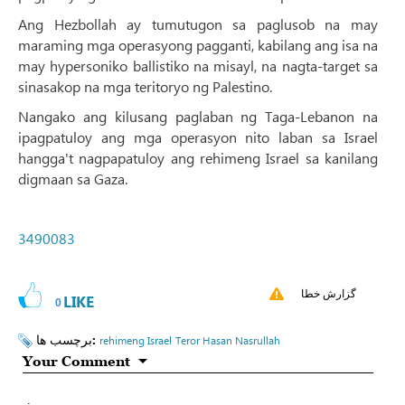
Ang Hezbollah ay tumutugon sa paglusob na may
maraming mga operasyong pagganti, kabilang ang isa na
may hypersoniko ballistiko na misayl, na nagta-target sa
sinasakop na mga teritoryo ng Palestino.
Nangako ang kilusang paglaban ng Taga-Lebanon na
ipagpatuloy ang mga operasyon nito laban sa Israel
hangga't nagpapatuloy ang rehimeng Israel sa kanilang
digmaan sa Gaza.
3490083
گزارش خطا
LIKE
0
برچسب ها:
rehimeng Israel
Teror Hasan Nasrullah
Your Comment