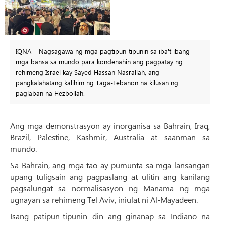
IQNA – Nagsagawa ng mga pagtipun-tipunin sa iba't ibang
mga bansa sa mundo para kondenahin ang pagpatay ng
rehimeng Israel kay Sayed Hassan Nasrallah, ang
pangkalahatang kalihim ng Taga-Lebanon na kilusan ng
paglaban na Hezbollah.
Ang mga demonstrasyon ay inorganisa sa Bahrain, Iraq,
Brazil, Palestine, Kashmir, Australia at saanman sa
mundo.
Sa Bahrain, ang mga tao ay pumunta sa mga lansangan
upang tuligsain ang pagpaslang at ulitin ang kanilang
pagsalungat sa normalisasyon ng Manama ng mga
ugnayan sa rehimeng Tel Aviv, iniulat ni Al-Mayadeen.
Isang patipun-tipunin din ang ginanap sa Indiano na