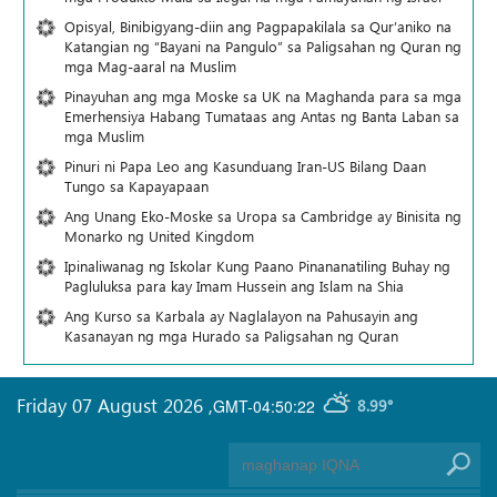
Opisyal, Binibigyang-diin ang Pagpapakilala sa Qur’aniko na
Katangian ng “Bayani na Pangulo” sa Paligsahan ng Quran ng
mga Mag-aaral na Muslim
Pinayuhan ang mga Moske sa UK na Maghanda para sa mga
Emerhensiya Habang Tumataas ang Antas ng Banta Laban sa
mga Muslim
Pinuri ni Papa Leo ang Kasunduang Iran-US Bilang Daan
Tungo sa Kapayapaan
Ang Unang Eko-Moske sa Uropa sa Cambridge ay Binisita ng
Monarko ng United Kingdom
Ipinaliwanag ng Iskolar Kung Paano Pinananatiling Buhay ng
Pagluluksa para kay Imam Hussein ang Islam na Shia
Ang Kurso sa Karbala ay Naglalayon na Pahusayin ang
Kasanayan ng mga Hurado sa Paligsahan ng Quran
Friday 07 August 2026
,
GMT-04:50:22
8.99°