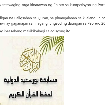
tatawaging mga kinatawan ng Ehipto sa kumpetisyon ng Port 
igan na Paligsahan sa Quran, na pinangalanan sa kilalang Ehip
, ay gaganapin sa hilagang lungsod ng daungan sa Pebrero 2
 inaasahang makikibahagi sa edisyong ito.