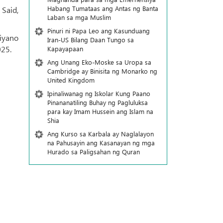
Habang Tumataas ang Antas ng Banta
Said,
Laban sa mga Muslim
Pinuri ni Papa Leo ang Kasunduang
tiyano
Iran-US Bilang Daan Tungo sa
025.
Kapayapaan
Ang Unang Eko-Moske sa Uropa sa
Cambridge ay Binisita ng Monarko ng
United Kingdom
Ipinaliwanag ng Iskolar Kung Paano
Pinananatiling Buhay ng Pagluluksa
para kay Imam Hussein ang Islam na
Shia
Ang Kurso sa Karbala ay Naglalayon
na Pahusayin ang Kasanayan ng mga
Hurado sa Paligsahan ng Quran