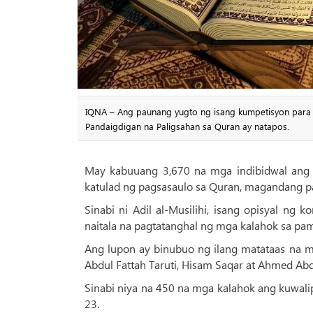
IQNA – Ang paunang yugto ng isang kumpetisyon para s
Pandaigdigan na Paligsahan sa Quran ay natapos.
May kabuuang 3,670 na mga indibidwal ang na
katulad ng pagsasaulo sa Quran, magandang pag
Sinabi ni Adil al-Musilihi, isang opisyal n
naitala na pagtatanghal ng mga kalahok sa p
Ang lupon ay binubuo ng ilang matataas na mg
Abdul Fattah Taruti, Hisam Saqar at Ahmed Abd
Sinabi niya na 450 na mga kalahok ang kuwal
23.