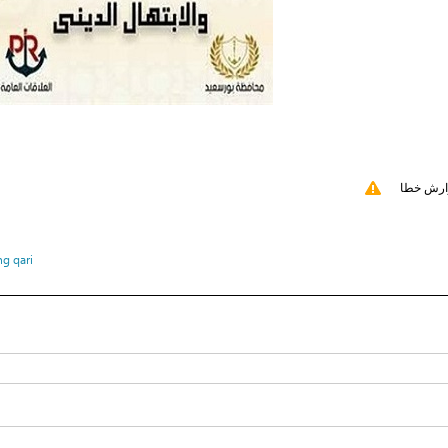
ارش خطا
ng qari