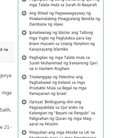
mga Talata mula sa Surah Al-Baqarah
Ang Ritwal ng Pagwawagayway ng
Pinakamalaking Pinagpalang Bandila ng
Dambana ng Alawi
Ipinaliwanag ng Iskolar ang Tatlong
mga Yugto ng Pagluluksa para kay
Imam Hussein sa Unang Panahon ng
Kasaysayang Islamiko
id na
Pagbigkas ng mga Talata mula sa
Surah Muhammad ng Iranianong Qari
na si Hashem Roghani
gorya
Tinatanggap ng Palestino ang
Pagbabawal ng Ireland sa mga
Produkto Mula sa Ilegal na mga
g mga
Pamayanan ng Israel
Opisyal, Binibigyang-diin ang
Pagpapakilala sa Qur’aniko na
alih,
Katangian ng “Bayani na Pangulo” sa
Paligsahan ng Quran ng mga Mag-
aaral na Muslim
e 21-
Pinayuhan ang mga Moske sa UK na
Maghanda para sa mga Emerhensiya