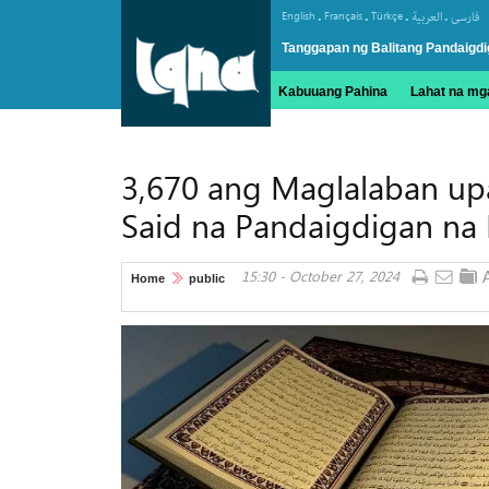
.
.
.
.
English
Français
Türkçe
العربیة
فارسی
Tanggapan ng Balitang Pandaigdi
Kabuuang Pahina
Lahat na mga
3,670 ang Maglalaban up
Said na Pandaigdigan na 
15:30 - October 27, 2024
Home
public