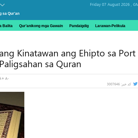
Friday 07 August 2026 ,
GM
g sa Qur'an
 Balita
Qur’anikong mga Gawain
Pandaigdig
Larawan-Pelikula
ang Kinatawan ang Ehipto sa Port
Paligsahan sa Quran
3007646
کد خبر: