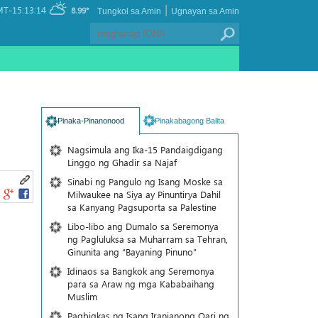
|
T-15:13:14
8.99°
Tungkol sa Amin
Ugnayan sa Amin
Pinaka-Pinanonood
Pinakabagong Balita
Nagsimula ang Ika-15 Pandaigdigang
Linggo ng Ghadir sa Najaf
Sinabi ng Pangulo ng Isang Moske sa
Milwaukee na Siya ay Pinuntirya Dahil
sa Kanyang Pagsuporta sa Palestine
Libo-libo ang Dumalo sa Seremonya
ng Pagluluksa sa Muharram sa Tehran,
Ginunita ang “Bayaning Pinuno”
Idinaos sa Bangkok ang Seremonya
para sa Araw ng mga Kababaihang
Muslim
Pagbigkas ng Isang Iranianong Qari ng