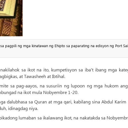
a pagpili ng mga kinatawan ng Ehipto sa paparating na edisyon ng Port Sa
kilahok sa ikot na ito, kumpetisyon sa iba't ibang mga kate
bigkas, at Tawasheeh at Ibtihal.
g komite sa pag-aayos, na susuriin ng lupoon ng mga hukom an
ambungad na ikot mula Nobyembre 1-20.
a dalubhasa sa Quran at mga qari, kabilang sina Abdul Karim S
uh, idinagdag niya.
ipikadong lumaban sa ikalawang ikot, na nakatakda sa Nobyembr