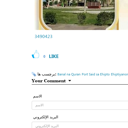
3490423
LIKE
0
برچسب ها:
Banal na Quran
Port Said sa Ehipto
Ehiptiyano
Your Comment
الاسم
البرید الإلکتروني