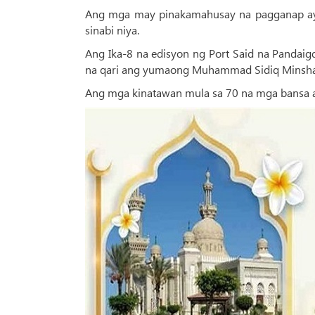
Ang mga may pinakamahusay na pagganap ay 
sinabi niya.
Ang Ika-8 na edisyon ng Port Said na Pandaigd
na qari ang yumaong Muhammad Sidiq Minshawi
Ang mga kinatawan mula sa 70 na mga bansa ay