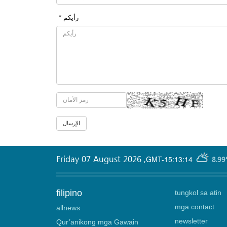
* رأیکم
Friday 07 August 2026
,
GMT-15:13:14
8.99
filipino
tungkol sa atin
mga contact
allnews
newsletter
Qur’anikong mga Gawain