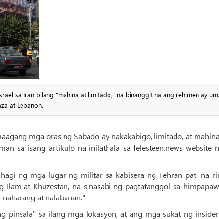
srael sa Iran bilang "mahina at limitado," na binanggit na ang rehimen ay u
aza at Lebanon.
 maagang mga oras ng Sabado ay nakakabigo, limitado, at mahina
man sa isang artikulo na inilathala sa felesteen.news website 
agi ng mga lugar ng militar sa kabisera ng Tehran pati na ri
g Ilam at Khuzestan, na sinasabi ng pagtatanggol sa himpapaw
 naharang at nalabanan."
g pinsala" sa ilang mga lokasyon, at ang mga sukat ng insiden