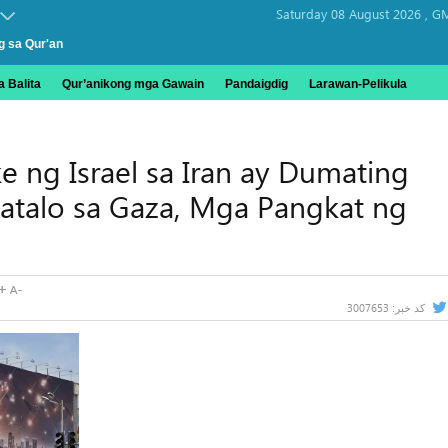
Saturday 08 August 2026 ,
GM
g sa Qur'an
 Balita
Qur’anikong mga Gawain
Pandaigdig
Larawan-Pelikula
e ng Israel sa Iran ay Dumating
talo sa Gaza, Mga Pangkat ng
3007653
کد خبر: