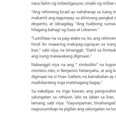
nasa ilalim ng imbestigasyon, sinabi ng militar 
"Ang rehimeng Israel ay nahaharap sa isang m
makamit ang tagumpay sa alinmang pangkat o
eksperto, at idinagdag, "Ang hukbong suma
hilagang bahagi ng Gaza at Lebanon.”
"Lumilitaw na sa pag-atake na ito, ang rehime
hindi ito maaaring makipag-ugnayan sa isan
Iran," sabi niya, na binanggit, "Dahil sa limit
ang isang malawakang digmaan.”
Nabanggit niya na ang " simboliko" na tugon
ministro nito, si Benjamin Netanyahu, at ang 
digmaan na si Yoav Gallant, na kamakailan ay 
madiskarteng mga malahagang bagay.”
Sa nakalipas na mga buwan, ang pangunahin
salungatan sa rehiyon, lalo na laban sa Iran,
lamang, sabi niya. "Gayunpaman, hinahangad 
nagsusumikap na pigilan ang salungatan na lum