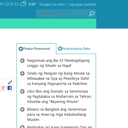
|
T-23:37:32
8.99°
Tungkol sa Amin
Ugnayan sa Amin
Pinaka-Pinanonood
Pinakabagong Balita
Nagsimula ang Ika-15 Pandaigdigang
Linggo ng Ghadir sa Najaf
Sinabi ng Pangulo ng Isang Moske sa
Milwaukee na Siya ay Pinuntirya Dahil
sa Kanyang Pagsuporta sa Palestine
Libo-libo ang Dumalo sa Seremonya
ng Pagluluksa sa Muharram sa Tehran,
Ginunita ang “Bayaning Pinuno”
Idinaos sa Bangkok ang Seremonya
para sa Araw ng mga Kababaihang
Muslim
Pagbigkas ng Isang Iranianong Qari ng