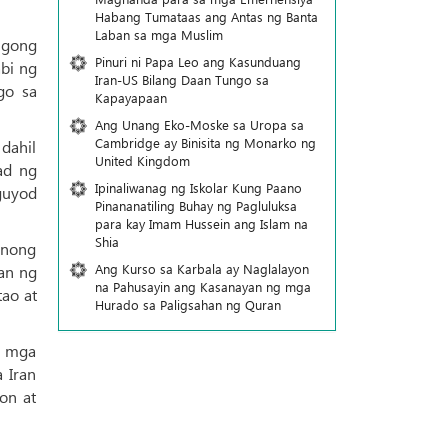
Habang Tumataas ang Antas ng Banta
Laban sa mga Muslim
igong
Pinuri ni Papa Leo ang Kasunduang
bi ng
Iran-US Bilang Daan Tungo sa
go sa
Kapayapaan
Ang Unang Eko-Moske sa Uropa sa
Cambridge ay Binisita ng Monarko ng
 dahil
United Kingdom
ad ng
Ipinaliwanag ng Iskolar Kung Paano
aguyod
Pinananatiling Buhay ng Pagluluksa
para kay Imam Hussein ang Islam na
Shia
unong
Ang Kurso sa Karbala ay Naglalayon
ran ng
na Pahusayin ang Kasanayan ng mga
tao at
Hurado sa Paligsahan ng Quran
a mga
a Iran
on at