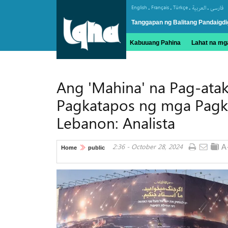
.
.
.
.
English
Français
Türkçe
العربیة
فارسی
Tanggapan ng Balitang Pandaigdi
Kabuuang Pahina
Lahat na mga
Ang 'Mahina' na Pag-atak
Pagkatapos ng mga Pagka
Lebanon: Analista
2:36 - October 28, 2024
Home
public