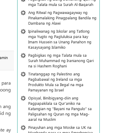
mga Talata mula sa Surah Al-Baqarah
Ang Ritwal ng Pagwawagayway ng
Pinakamalaking Pinagpalang Bandila ng
Dambana ng Alawi
Ipinaliwanag ng Iskolar ang Tatlong
mga Yugto ng Pagluluksa para kay
Imam Hussein sa Unang Panahon ng
Kasaysayang Islamiko
Pagbigkas ng mga Talata mula sa
mamin
Surah Muhammad ng Iranianong Qari
na si Hashem Roghani
Tinatanggap ng Palestino ang
Pagbabawal ng Ireland sa mga
 para
Produkto Mula sa Ilegal na mga
noong
Pamayanan ng Israel
Opisyal, Binibigyang-diin ang
Pagpapakilala sa Qur’aniko na
n ang
Katangian ng “Bayani na Pangulo” sa
id ng
Paligsahan ng Quran ng mga Mag-
aaral na Muslim
Pinayuhan ang mga Moske sa UK na
te ay
Maghanda para sa mga Emerhensiya