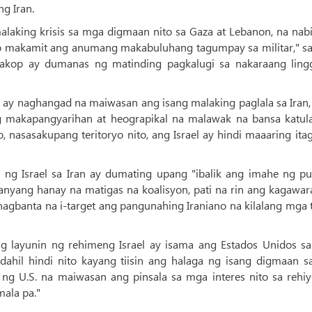
ng Iran.
alaking krisis sa mga digmaan nito sa Gaza at Lebanon, na nab
 makamit ang anumang makabuluhang tagumpay sa militar," sa
sakop ay dumanas ng matinding pagkalugi sa nakaraang ling
n ay naghangad na maiwasan ang isang malaking paglala sa Iran,
g makapangyarihan at heograpikal na malawak na bansa katul
ado, nasasakupang teritoryo nito, ang Israel ay hindi maaaring it
 ng Israel sa Iran ay dumating upang "ibalik ang imahe ng p
kanyang hanay na matigas na koalisyon, pati na rin ang kagawa
nagbanta na i-target ang pangunahing Iraniano na kilalang mga 
g layunin ng rehimeng Israel ay isama ang Estados Unidos s
 dahil hindi nito kayang tiisin ang halaga ng isang digmaan s
ng U.S. na maiwasan ang pinsala sa mga interes nito sa rehiy
ala pa."