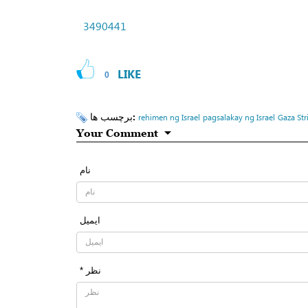
3490441
LIKE
0
برچسب ها:
rehimen ng Israel
pagsalakay ng Israel
Gaza Str
Your Comment
نام
ایمیل
* نظر