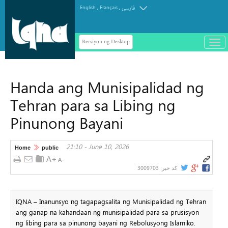
.
.
English
Français
فارسی
Bersiyon ng Desktop
باز
و
سته
ردن
Handa ang Munisipalidad ng
منو
Tehran para sa Libing ng
Pinunong Bayani
21:10 - June 10, 2026
Home
public
3009703
کد خبر:
IQNA – Inanunsyo ng tagapagsalita ng Munisipalidad ng Tehran
ang ganap na kahandaan ng munisipalidad para sa prusisyon
ng libing para sa pinunong bayani ng Rebolusyong Islamiko.