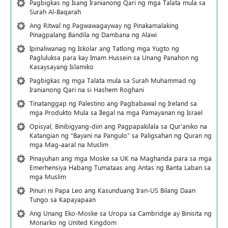
Pagbigkas ng Isang Iranianong Qari ng mga Talata mula sa
Surah Al-Baqarah
Ang Ritwal ng Pagwawagayway ng Pinakamalaking
Pinagpalang Bandila ng Dambana ng Alawi
Ipinaliwanag ng Iskolar ang Tatlong mga Yugto ng
Pagluluksa para kay Imam Hussein sa Unang Panahon ng
Kasaysayang Islamiko
Pagbigkas ng mga Talata mula sa Surah Muhammad ng
Iranianong Qari na si Hashem Roghani
Tinatanggap ng Palestino ang Pagbabawal ng Ireland sa
mga Produkto Mula sa Ilegal na mga Pamayanan ng Israel
Opisyal, Binibigyang-diin ang Pagpapakilala sa Qur’aniko na
Katangian ng “Bayani na Pangulo” sa Paligsahan ng Quran ng
mga Mag-aaral na Muslim
Pinayuhan ang mga Moske sa UK na Maghanda para sa mga
Emerhensiya Habang Tumataas ang Antas ng Banta Laban sa
mga Muslim
Pinuri ni Papa Leo ang Kasunduang Iran-US Bilang Daan
Tungo sa Kapayapaan
Ang Unang Eko-Moske sa Uropa sa Cambridge ay Binisita ng
Monarko ng United Kingdom