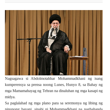
Nagsagawa si Abdolmotahhar Mohammadkhani ng isang
kumperensya sa prensa noong Lunes, Hunyo 8, sa Bahay ng
mga Mamamahayag ng Tehran na dinaluhan ng mga kasapi ng
midya.
Sa paglalahad ng mga plano para sa seremonya ng libing ng
pinunong bayani, sinabi ni Mohammadkhani na naghahanda