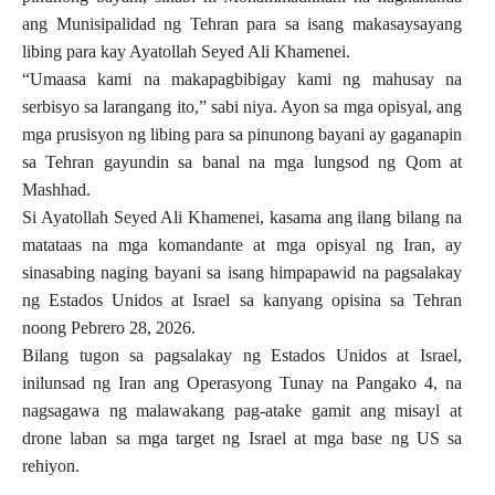
ang Munisipalidad ng Tehran para sa isang makasaysayang
libing para kay Ayatollah Seyed Ali Khamenei.
“Umaasa kami na makapagbibigay kami ng mahusay na
serbisyo sa larangang ito,” sabi niya. Ayon sa mga opisyal, ang
mga prusisyon ng libing para sa pinunong bayani ay gaganapin
sa Tehran gayundin sa banal na mga lungsod ng Qom at
Mashhad.
Si Ayatollah Seyed Ali Khamenei, kasama ang ilang bilang na
matataas na mga komandante at mga opisyal ng Iran, ay
sinasabing naging bayani sa isang himpapawid na pagsalakay
ng Estados Unidos at Israel sa kanyang opisina sa Tehran
noong Pebrero 28, 2026.
Bilang tugon sa pagsalakay ng Estados Unidos at Israel,
inilunsad ng Iran ang Operasyong Tunay na Pangako 4, na
nagsagawa ng malawakang pag-atake gamit ang misayl at
drone laban sa mga target ng Israel at mga base ng US sa
rehiyon.