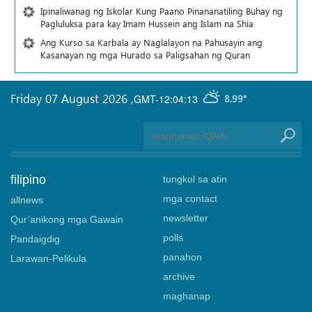
Ipinaliwanag ng Iskolar Kung Paano Pinananatiling Buhay ng
Pagluluksa para kay Imam Hussein ang Islam na Shia
Ang Kurso sa Karbala ay Naglalayon na Pahusayin ang
Kasanayan ng mga Hurado sa Paligsahan ng Quran
Friday 07 August 2026
,
GMT-12:04:13
8.99°
filipino
tungkol sa atin
mga contact
allnews
newsletter
Qur’anikong mga Gawain
polls
Pandaigdig
panahon
Larawan-Pelikula
archive
maghanap