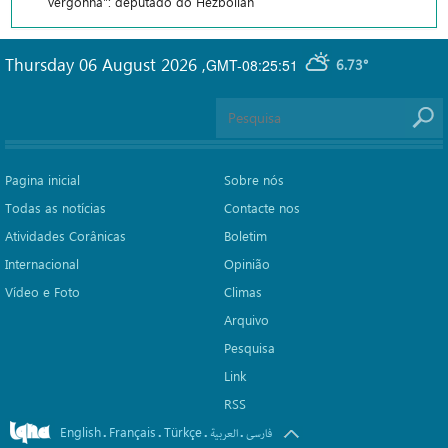
vergonha": deputado do Hezbollah
Thursday 06 August 2026
,
GMT-08:25:51
6.73°
Pagina inicial
Sobre nós
Todas as notícias
Contacte nos
Atividades Corânicas
Boletim
Internacional
Opinião
Vídeo e Foto
Climas
Arquivo
Pesquisa
Link
RSS
English
Français
Türkçe
.
.
.
.
فارسی
العربیة