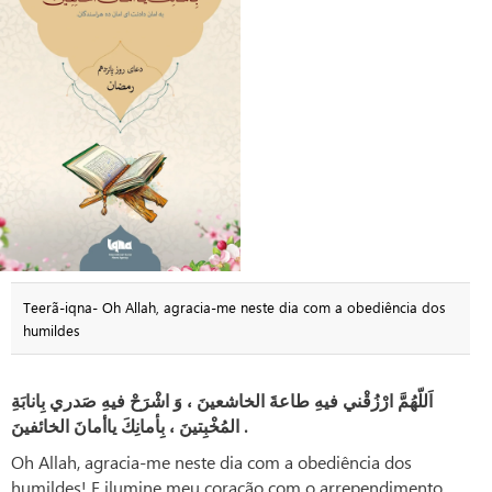
Teerã-iqna- Oh Allah, agracia-me neste dia com a obediência dos
humildes
بِانابَةِ
صَدري
فيهِ
اشْرَحْ
وَ
،
الخاشعينَ
طاعةَ
فيهِ
ارْزُقْني
اَللّهُمَّ
الخائفينَ
ياأمانَ
بِأمانِكَ
،
المُخْبِتينَ
.
Oh Allah, agracia-me neste dia com a obediência dos
humildes! E ilumine meu coração com o arrependimento