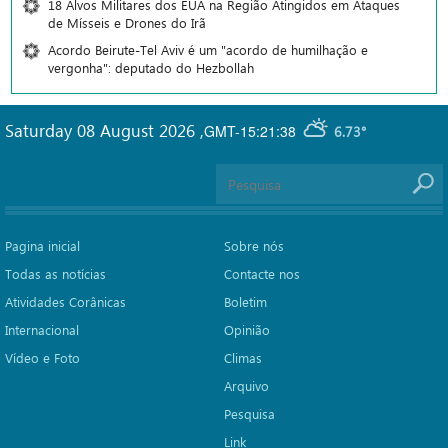
18 Alvos Militares dos EUA na Região Atingidos em Ataques
de Mísseis e Drones do Irã
Acordo Beirute-Tel Aviv é um "acordo de humilhação e
vergonha": deputado do Hezbollah
Saturday 08 August 2026
,
GMT-15:21:38
6.73°
Pagina inicial
Sobre nós
Todas as notícias
Contacte nos
Atividades Corânicas
Boletim
Internacional
Opinião
Vídeo e Foto
Climas
Arquivo
Pesquisa
Link