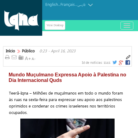
English
Français
.
.
فارسی
Versi Desktop
باز
و
بسته
کردن
منو
Início
Público
0:23 - April 16, 2023
1141
Id de notícias:
Mundo Muçulmano Expressa Apoio à Palestina no
Dia Internacional Quds
Teerã-Iqna – Milhões de muçulmanos em todo o mundo foram
às ruas na sexta-feira para expressar seu apoio aos palestinos
oprimidos e condenar os crimes israelenses nos territórios
ocupados.