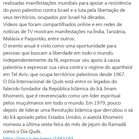
realizadas manifestações mundiais para apoiar a resistência
do povo palestino contra Israel e a luta pela libertação de
seus territórios, ocupados por Israel há décadas.
Vídeos que foram compartilhados online e em redes de
notícias de TV mostram manifestações na Índia, Tanzânia,
Malásia e Paquistão, entre outros.
O evento anual é visto como uma oportunidade para
pessoas que buscam a liberdade em todo o mundo,
independentemente da fé, expressar seu apoio à causa
palestina e expressar sua raiva contra o regime do apartheid
em Tel Aviv, que ocupa territórios palestinos desde 1967.
O Dia Internacional de Quds está entre os legados do
falecido fundador da República Islâmica do Irã, Imam
Khomeini, que é reverenciado como um líder espiritual
pelos muçulmanos em todo o mundo. Em 1979, pouco
depois de liderar uma Revolução Islâmica que derrubou o xá
do Irã apoiado pelos Estados Unidos, o aiatolá Khomeini
nomeou a última sexta-feira do mês de jejum do Ramadã
como o Dia Quds.
https://iqna.ir/en/news/3483193