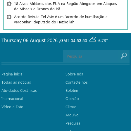
18 Alvos Militares dos EUA na Região Atingidos em Ataques
de Mísseis e Drones do Irã
Acordo Beirute-Tel Aviv é um "acordo de humilhação e
vergonha": deputado do Hezbollah
Thursday 06 August 2026
,
GMT-04:53:50
6.73°
Pagina inicial
Sobre nós
Todas as notícias
Contacte nos
Atividades Corânicas
Boletim
Internacional
Opinião
Vídeo e Foto
Climas
Arquivo
Pesquisa