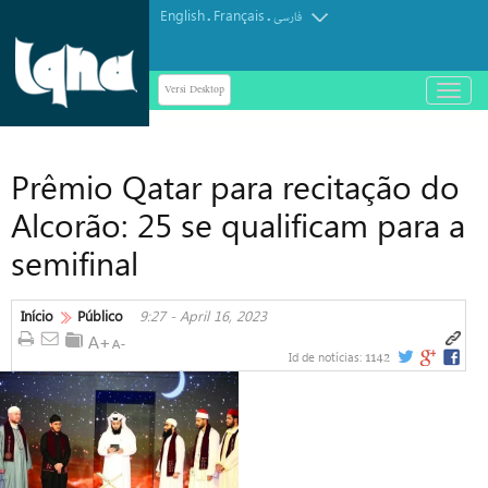
English
Français
.
.
فارسی
Versi Desktop
باز
و
بسته
کردن
Prêmio Qatar para recitação do
منو
Alcorão: 25 se qualificam para a
semifinal
Início
Público
9:27 - April 16, 2023
1142
Id de notícias: