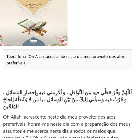
Teerã-Iqna- Oh Allah, acrescente neste dia meu proveito dos atos
preferíveis
،
المَسائِلِ
بِإحضارِ
فيهِ
أكْرِمني
وَ
،
النَّوافِلِ
مِنَ
فيهِ
حَظِّي
وَفِّرْ
أللّهُمَّ
إلحاحُ
يَشْغَلُهُ
لا
مَن
يا
،
الوَسائِلِ
بَيْنِ
مِنْ
إليكَ
وَسيلَتي
فيهِ
قَرِّبْ
وَ
المُلِحِّينَ
Oh Allah, acrescente neste dia meu proveito dos atos
preferíveis, honra-me neste dia com a preparação dos meus
assuntos e me acerca neste dia a todos os meios que
conduza a Ti! Oh a Quem não distrai a insistência dos