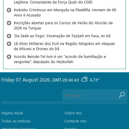
Legítima: Comandante da Força Quds do CGRI
Incêndio Criminoso em Mesquita na Filadélfia: Homem de 60
Anos é Acusado
Inscrições abertas para os Cursos de Verão do Alcorão de
2026 na Turquia
'Da Sede ao Fogo': Encenação de Taziyeh em Fasa, no Irã
18 Alvos Militares dos EUA na Região Atingidos em Ataques
de Mísseis e Drones do Irã
Acordo Beirute-Tel Aviv é um "acordo de humilhação e
vergonha": deputado do Hezbollah
Friday 07 August 2026
,
GMT-20:40:43
6.73°
Pagina inicial
Sobre nós
Todas as notícias
Contacte nos
Atividades Corânicas
Boletim