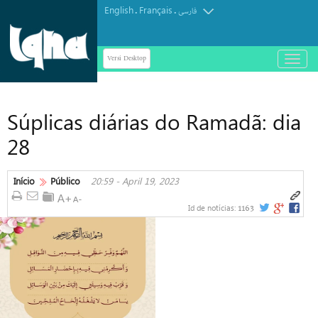
English
Français
.
.
فارسی
Versi Desktop
باز
و
بسته
کردن
Súplicas diárias do Ramadã: dia
منو
28
Início
Público
20:59 - April 19, 2023
1163
Id de notícias: