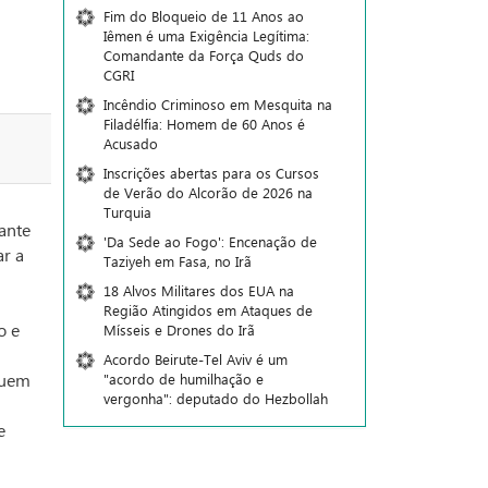
Fim do Bloqueio de 11 Anos ao
Iêmen é uma Exigência Legítima:
Comandante da Força Quds do
CGRI
Incêndio Criminoso em Mesquita na
Filadélfia: Homem de 60 Anos é
Acusado
Inscrições abertas para os Cursos
de Verão do Alcorão de 2026 na
Turquia
ante
'Da Sede ao Fogo': Encenação de
ar a
Taziyeh em Fasa, no Irã
18 Alvos Militares dos EUA na
Região Atingidos em Ataques de
o e
Mísseis e Drones do Irã
Acordo Beirute-Tel Aviv é um
quem
"acordo de humilhação e
vergonha": deputado do Hezbollah
e