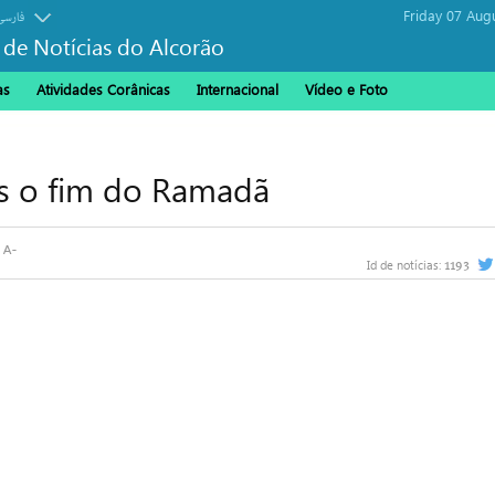
Friday 07 Aug
فارسی
 de Notícias do Alcorão
as
Atividades Corânicas
Internacional
Vídeo e Foto
ós o fim do Ramadã
1193
Id de notícias: