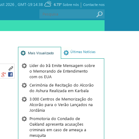
|
ust 2026 ,
GMT-19:14:38
6.73°
Sobre nós
Contacte nos
Últimas Notícias
Mais Visualizado
Líder do Irã Emite Mensagem sobre
o Memorando de Entendimento
com os EUA
Cerimônia de Recitação do Alcorão
do Ashura Realizada em Karbala
3.000 Centros de Memorização do
Alcorão para o Verão Lançados na
Jordânia
Promotoria do Condado de
Oakland apresenta acusações
criminais em caso de ameaça a
mesquita