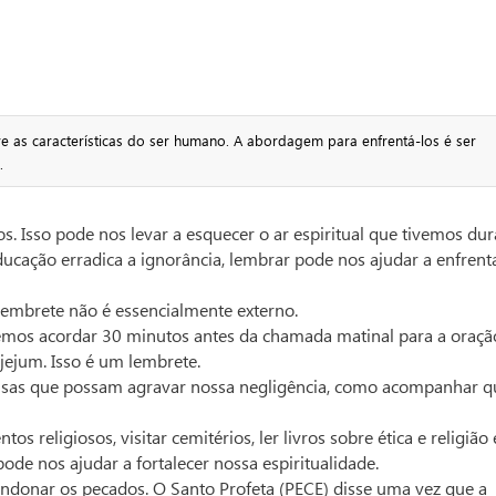
re as características do ser humano. A abordagem para enfrentá-los é ser
.
 Isso pode nos levar a esquecer o ar espiritual que tivemos dur
ação erradica a ignorância, lembrar pode nos ajudar a enfrent
embrete não é essencialmente externo.
emos acordar 30 minutos antes da chamada matinal para a oraçã
ejum. Isso é um lembrete.
 coisas que possam agravar nossa negligência, como acompanhar 
tos religiosos, visitar cemitérios, ler livros sobre ética e religião 
pode nos ajudar a fortalecer nossa espiritualidade.
ndonar os pecados. O Santo Profeta (PECE) disse uma vez que a