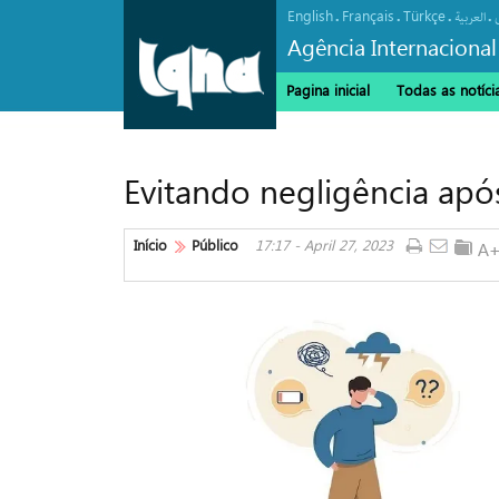
English
Français
Türkçe
.
.
.
.
العربیة
Agência Internacional
Pagina inicial
Todas as notíci
Evitando negligência ap
Início
Público
17:17 - April 27, 2023