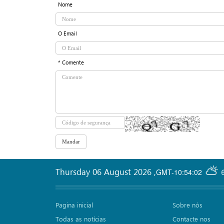
Nome
O Email
* Comente
Thursday 06 August 2026
,
GMT-10:54:02
Pagina inicial
Sobre nós
Todas as notícias
Contacte nos