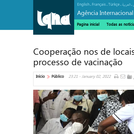
English
Français
Türkçe
.
.
.
.
العربیة
Agência Internacional
Pagina inicial
Todas as notíci
Cooperação nos de locais
processo de vacinação
Início
Público
23:21 - January 02, 2022