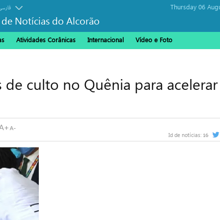
Thursday 06 Aug
فارسی
 de Notícias do Alcorão
as
Atividades Corânicas
Internacional
Vídeo e Foto
 de culto no Quênia para acelerar
16
Id de notícias: