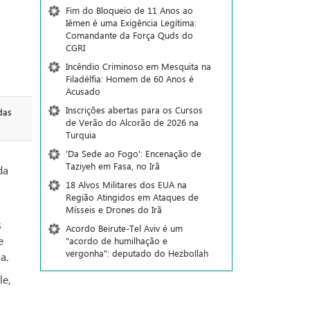
Fim do Bloqueio de 11 Anos ao
Iêmen é uma Exigência Legítima:
Comandante da Força Quds do
CGRI
Incêndio Criminoso em Mesquita na
Filadélfia: Homem de 60 Anos é
Acusado
Inscrições abertas para os Cursos
das
de Verão do Alcorão de 2026 na
Turquia
'Da Sede ao Fogo': Encenação de
Taziyeh em Fasa, no Irã
da
18 Alvos Militares dos EUA na
Região Atingidos em Ataques de
Mísseis e Drones do Irã
s
Acordo Beirute-Tel Aviv é um
e
"acordo de humilhação e
vergonha": deputado do Hezbollah
a.
le,