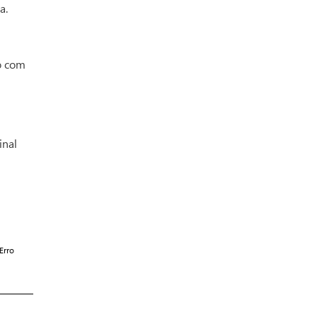
la.
o com
inal
Erro