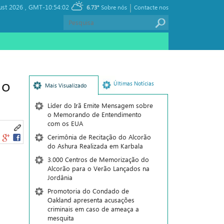
|
ust 2026 ,
GMT-10:54:02
6.73°
Sobre nós
Contacte nos
 o
Últimas Notícias
Mais Visualizado
Líder do Irã Emite Mensagem sobre
o Memorando de Entendimento
com os EUA
Cerimônia de Recitação do Alcorão
do Ashura Realizada em Karbala
3.000 Centros de Memorização do
Alcorão para o Verão Lançados na
Jordânia
Promotoria do Condado de
Oakland apresenta acusações
criminais em caso de ameaça a
mesquita