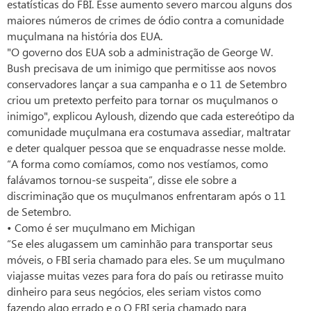
estatísticas do FBI. Esse aumento severo marcou alguns dos
maiores números de crimes de ódio contra a comunidade
muçulmana na história dos EUA.
"O governo dos EUA sob a administração de George W.
Bush precisava de um inimigo que permitisse aos novos
conservadores lançar a sua campanha e o 11 de Setembro
criou um pretexto perfeito para tornar os muçulmanos o
inimigo", explicou Ayloush, dizendo que cada estereótipo da
comunidade muçulmana era costumava assediar, maltratar
e deter qualquer pessoa que se enquadrasse nesse molde.
“A forma como comíamos, como nos vestíamos, como
falávamos tornou-se suspeita”, disse ele sobre a
discriminação que os muçulmanos enfrentaram após o 11
de Setembro.
• Como é ser muçulmano em Michigan
“Se eles alugassem um caminhão para transportar seus
móveis, o FBI seria chamado para eles. Se um muçulmano
viajasse muitas vezes para fora do país ou retirasse muito
dinheiro para seus negócios, eles seriam vistos como
fazendo algo errado e o O FBI seria chamado para