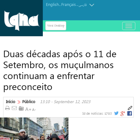
English
Français
.
.
فارسی
Versi Desktop
باز
و
بسته
کردن
Duas décadas após o 11 de
منو
Setembro, os muçulmanos
continuam a enfrentar
preconceito
Início
Público
13:10 - September 12, 2023
1702
Id de notícias: