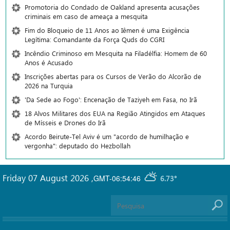
Promotoria do Condado de Oakland apresenta acusações
criminais em caso de ameaça a mesquita
Fim do Bloqueio de 11 Anos ao Iêmen é uma Exigência
Legítima: Comandante da Força Quds do CGRI
Incêndio Criminoso em Mesquita na Filadélfia: Homem de 60
Anos é Acusado
Inscrições abertas para os Cursos de Verão do Alcorão de
2026 na Turquia
'Da Sede ao Fogo': Encenação de Taziyeh em Fasa, no Irã
18 Alvos Militares dos EUA na Região Atingidos em Ataques
de Mísseis e Drones do Irã
Acordo Beirute-Tel Aviv é um "acordo de humilhação e
vergonha": deputado do Hezbollah
Friday 07 August 2026
,
GMT-06:54:46
6.73°