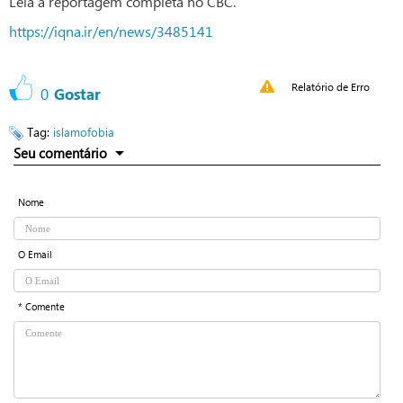
Leia a reportagem completa no CBC.
https://iqna.ir/en/news/3485141
Relatório de Erro
0
Gostar
Tag:
islamofobia
Seu comentário
Nome
O Email
* Comente