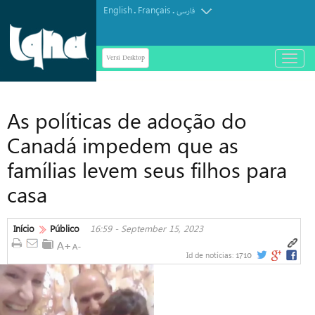
English
Français
.
.
فارسی
Versi Desktop
باز
و
بسته
کردن
As políticas de adoção do
منو
Canadá impedem que as
famílias levem seus filhos para
casa
Início
Público
16:59 - September 15, 2023
1710
Id de notícias: