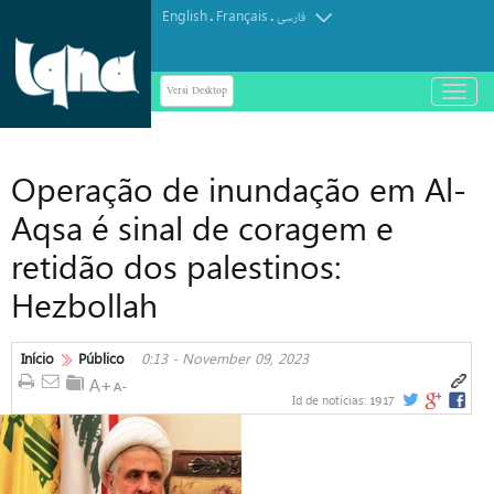
English
Français
.
.
فارسی
Versi Desktop
باز
و
بسته
کردن
Operação de inundação em Al-
منو
Aqsa é sinal de coragem e
retidão dos palestinos:
Hezbollah
Início
Público
0:13 - November 09, 2023
1917
Id de notícias: