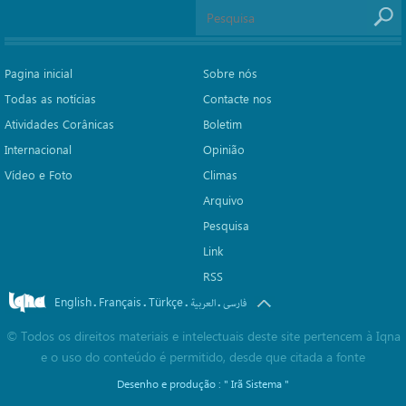
Pagina inicial
Sobre nós
Todas as notícias
Contacte nos
Atividades Corânicas
Boletim
Internacional
Opinião
Vídeo e Foto
Climas
Arquivo
Pesquisa
Link
RSS
English
Français
Türkçe
.
.
.
.
فارسی
العربیة
©
Todos os direitos materiais e intelectuais deste site pertencem à Iqna
e o uso do conteúdo é permitido, desde que citada a fonte
Desenho e produção :
" Irã Sistema "