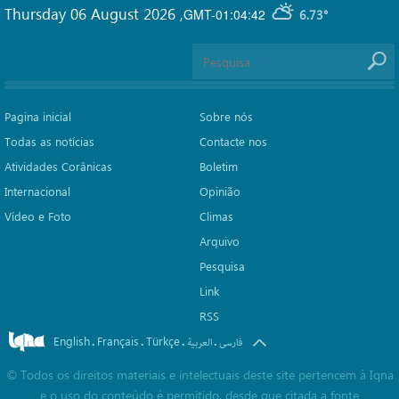
Thursday 06 August 2026
,
GMT-01:04:42
6.73°
Pagina inicial
Sobre nós
Todas as notícias
Contacte nos
Atividades Corânicas
Boletim
Internacional
Opinião
Vídeo e Foto
Climas
Arquivo
Pesquisa
Link
RSS
English
Français
Türkçe
.
.
.
.
العربیة
فارسی
©
Todos os direitos materiais e intelectuais deste site pertencem à Iqna
e o uso do conteúdo é permitido, desde que citada a fonte