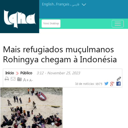
English
Français
.
.
فارسی
Versi Desktop
باز
و
بسته
کردن
Mais refugiados muçulmanos
منو
Rohingya chegam à Indonésia
Início
Público
3:12 - November 25, 2023
1973
Id de notícias: