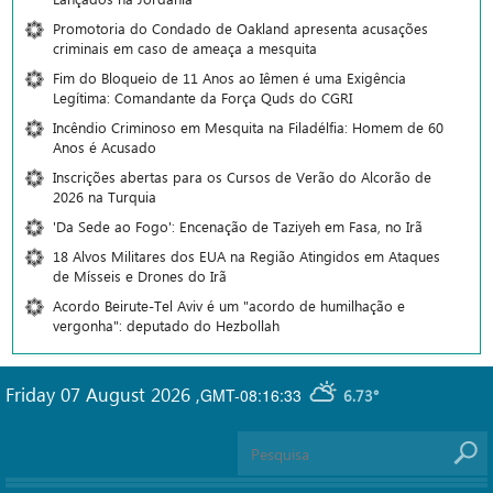
Promotoria do Condado de Oakland apresenta acusações
criminais em caso de ameaça a mesquita
Fim do Bloqueio de 11 Anos ao Iêmen é uma Exigência
Legítima: Comandante da Força Quds do CGRI
Incêndio Criminoso em Mesquita na Filadélfia: Homem de 60
Anos é Acusado
Inscrições abertas para os Cursos de Verão do Alcorão de
2026 na Turquia
'Da Sede ao Fogo': Encenação de Taziyeh em Fasa, no Irã
18 Alvos Militares dos EUA na Região Atingidos em Ataques
de Mísseis e Drones do Irã
Acordo Beirute-Tel Aviv é um "acordo de humilhação e
vergonha": deputado do Hezbollah
Friday 07 August 2026
,
GMT-08:16:33
6.73°