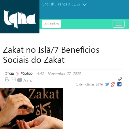
English
Français
.
.
فارسی
Versi Desktop
باز
و
بسته
کردن
Zakat no Islã/7 Benefícios
منو
Sociais do Zakat
Início
Público
4:47 - November 27, 2023
1979
Id de notícias: