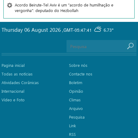
Acordo Beirute-Tel Aviv é um "acordo de humilhação e
vergonha": deputado do Hezbollah
Thursday 06 August 2026
,
GMT-05:47:41
6.73°
Pagina inicial
Sobre nós
Todas as notícias
Contacte nos
Atividades Corânicas
Boletim
Internacional
Opinião
Vídeo e Foto
Climas
Arquivo
Pesquisa
Link
RSS