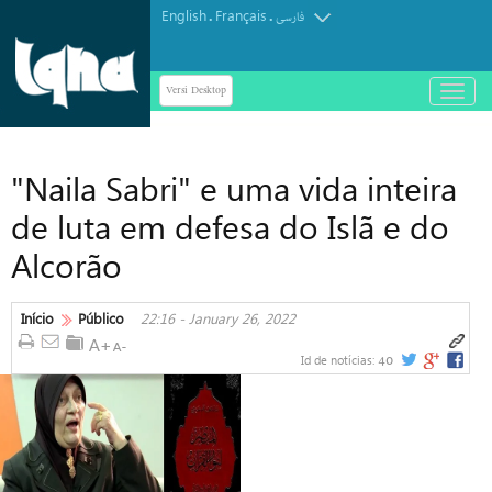
English
Français
.
.
فارسی
Versi Desktop
باز
و
بسته
کردن
"Naila Sabri" e uma vida inteira
منو
de luta em defesa do Islã e do
Alcorão
Início
Público
22:16 - January 26, 2022
40
Id de notícias: