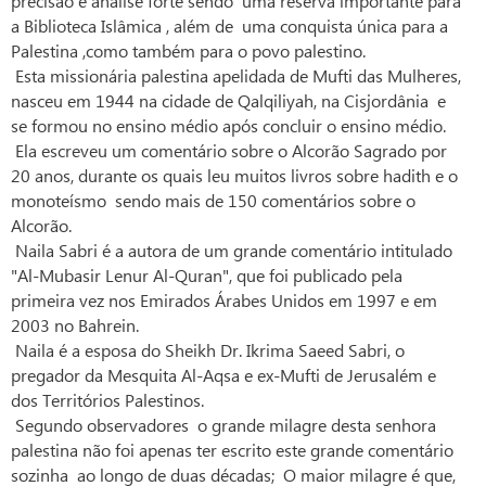
precisão e análise forte sendo uma reserva importante para
a Biblioteca Islâmica , além de uma conquista única para a
Palestina ,como também para o povo palestino.
Esta missionária palestina apelidada de Mufti das Mulheres,
nasceu em 1944 na cidade de Qalqiliyah, na Cisjordânia e
se formou no ensino médio após concluir o ensino médio.
Ela escreveu um comentário sobre o Alcorão Sagrado por
20 anos, durante os quais leu muitos livros sobre hadith e o
monoteísmo sendo mais de 150 comentários sobre o
Alcorão.
Naila Sabri é a autora de um grande comentário intitulado
"Al-Mubasir Lenur Al-Quran", que foi publicado pela
primeira vez nos Emirados Árabes Unidos em 1997 e em
2003 no Bahrein.
Naila é a esposa do Sheikh Dr. Ikrima Saeed Sabri, o
pregador da Mesquita Al-Aqsa e ex-Mufti de Jerusalém e
dos Territórios Palestinos.
Segundo observadores o grande milagre desta senhora
palestina não foi apenas ter escrito este grande comentário
sozinha ao longo de duas décadas; O maior milagre é que,