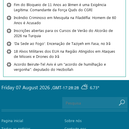
Fim do Bloqueio de 11 Anos ao Iêmen é uma Exigência
Legítima: Comandante da Força Quds do CGRI
Incêndio Criminoso em Mesquita na Filadélfia: Homem de 60
Anos é Acusado
Inscrições abertas para os Cursos de Verão do Alcorão de
2026 na Turquia
'Da Sede ao Fogo': Encenação de Taziyeh em Fasa, no Irã
18 Alvos Militares dos EUA na Região Atingidos em Ataques
de Mísseis e Drones do Irã
Acordo Beirute-Tel Aviv é um "acordo de humilhação e
vergonha": deputado do Hezbollah
Friday 07 August 2026
,
GMT-17:28:28
6.73°
Pagina inicial
Sobre nós
Todas as notícias
Contacte nos