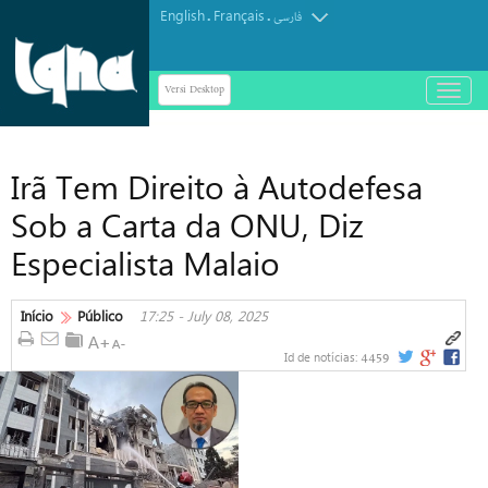
English
Français
.
.
فارسی
Versi Desktop
باز
و
بسته
کردن
Irã Tem Direito à Autodefesa
منو
Sob a Carta da ONU, Diz
Especialista Malaio
Início
Público
17:25 - July 08, 2025
4459
Id de notícias: