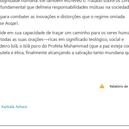
 e dignidade humana. Ele também escreveu o
Tratado sobre os Dire
l fundamental que delineia responsabilidades mútuas na sociedad
s para combater as inovações e distorções que o regime omíada
se Asqari.
eside em sua capacidade de traçar um caminho para os seres hum
 todas as suas orações—ricas em significado teológico, social e
adeiro Islã, o Islã puro do Profeta Muhammad (que a paz esteja c
utela e ética, finalmente alcançando a salvação tanto mundana q
Relatório de 
o
Karbala
Ashura