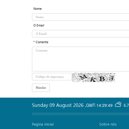
Nome
O Email
* Comente
Sunday 09 August 2026
,
GMT-14:29:49
6.
Pagina inicial
Sobre nós