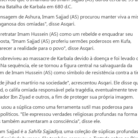
 na Batalha de Karbala em 680 d.C.
mensagem de Ashura, Imam Sajjad (AS) procurou manter viva a mi
ganosa dos omíadas", disse Asqari.
m retratar Imam Hussein (AS) como um rebelde e enquadrar seu
posta, "Imam Sajjad (AS) proferiu sermões poderosos em Kufa,
ecer a realidade para o povo", disse Asqari.
sobreviveu ao massacre de Karbala devido à doença e foi levado c
a sequência, ele se tornou a figura central na salvaguarda da
 de Imam Hussein (AS) como símbolo de resistência contra a tir
 de jihad e martírio na sociedade", acrescentou Asqari. Ele disse q
, o califa omíada responsável pela tragédia, eventualmente teve
nador Ibn Ziyad e outros, a fim de proteger sua própria imagem.
 usou a súplica como uma ferramenta sutil mas poderosa para
é políticos. "Ele expressou verdades religiosas profundas na forma
 também aumentaram a consciência", disse ele.
am Sajjad é a
Sahifa Sajjadiya
, uma coleção de súplicas profunda