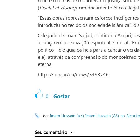
refletem temas de monoteísmo, justiça social
(
Risalat al-Huquq
), um documento ético e lega
"Essas obras representam esforços inteligente
introduziu no tecido da sociedade islâmica", dis
O legado de Imam Sajjad, continuou Asqari, r
alcançarem a realização espiritual e moral. "Em
político—ele guia os fiéis para alcançar o verd
ele), através da compreensão do monoteísmo, t
eterna."
https://iqna.ir/en/news/3493746
0
Gostar
Tag:
Imam Hussain (a.s)
Imam Hussein (AS) no Alcorã
Seu comentário