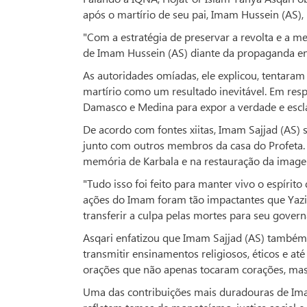
após o martírio de seu pai, Imam Hussein (AS),
"Com a estratégia de preservar a revolta e a 
de Imam Hussein (AS) diante da propaganda en
As autoridades omíadas, ele explicou, tentara
martírio como um resultado inevitável. Em res
Damasco e Medina para expor a verdade e esclar
De acordo com fontes xiitas, Imam Sajjad (AS) 
junto com outros membros da casa do Profeta. N
memória de Karbala e na restauração da imagem
"Tudo isso foi feito para manter vivo o espírito
ações do Imam foram tão impactantes que Yazid
transferir a culpa pelas mortes para seu gover
Asqari enfatizou que Imam Sajjad (AS) também
transmitir ensinamentos religiosos, éticos e at
orações que não apenas tocaram corações, mas
Uma das contribuições mais duradouras de Im