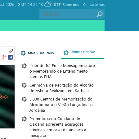
|
st 2026 ,
GMT-14:29:48
6.73°
Sobre nós
Contacte nos
Últimas Notícias
Mais Visualizado
Líder do Irã Emite Mensagem sobre
o Memorando de Entendimento
com os EUA
Cerimônia de Recitação do Alcorão
do Ashura Realizada em Karbala
3.000 Centros de Memorização do
Alcorão para o Verão Lançados na
Jordânia
Promotoria do Condado de
Oakland apresenta acusações
criminais em caso de ameaça a
mesquita
anos