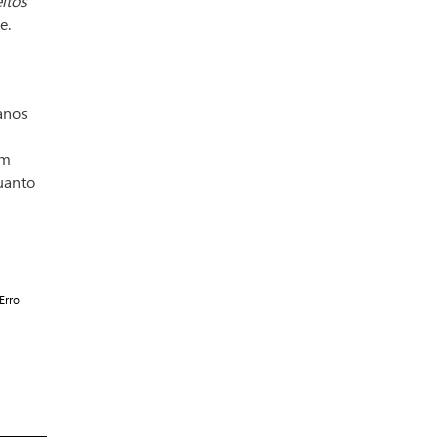
itos
e.
anos
om
uanto
Erro