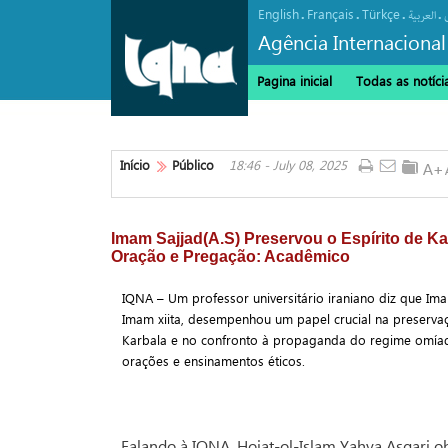
English
Français
Türkçe
.
.
.
.
العربیة
Agência Internacional
Pagina inicial
Todas as notíci
Início
Público
18:46 - July 08, 2025
Imam Sajjad(A.S) Preservou o Espírito de Ka
Oração e Pregação: Acadêmico
IQNA – Um professor universitário iraniano diz que Ima
Imam xiita, desempenhou um papel crucial na preser
Karbala e no confronto à propaganda do regime omíad
orações e ensinamentos éticos.
Falando à IQNA, Hojat-ol-Islam Yahya Asqari 