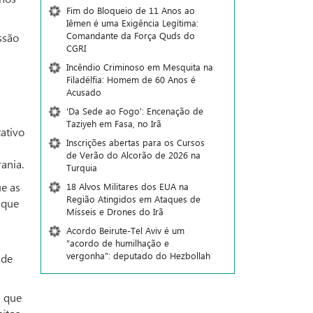
Fim do Bloqueio de 11 Anos ao
Iêmen é uma Exigência Legítima:
Comandante da Força Quds do
ssão
CGRI
Incêndio Criminoso em Mesquita na
Filadélfia: Homem de 60 Anos é
Acusado
'Da Sede ao Fogo': Encenação de
Taziyeh em Fasa, no Irã
ativo
Inscrições abertas para os Cursos
de Verão do Alcorão de 2026 na
ania.
Turquia
ue as
18 Alvos Militares dos EUA na
Região Atingidos em Ataques de
 que
Mísseis e Drones do Irã
Acordo Beirute-Tel Aviv é um
"acordo de humilhação e
vergonha": deputado do Hezbollah
 de
s que