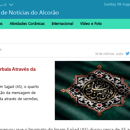
Sunday 09 Augu
فارسی
 de Notícias do Alcorão
as
Atividades Corânicas
Internacional
Vídeo e Foto
4461
Id de notícias:
rbala Através da
m Sajjad (AS), o quarto
vação da mensagem de
a através de sermões,
observou que o Imamato do Imam Sajjad (AS) durou cerca de 35 