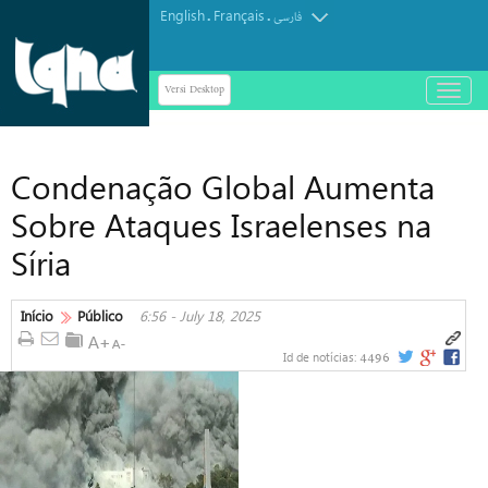
English
Français
.
.
فارسی
Versi Desktop
باز
و
بسته
کردن
Condenação Global Aumenta
منو
Sobre Ataques Israelenses na
Síria
Início
Público
6:56 - July 18, 2025
4496
Id de notícias: