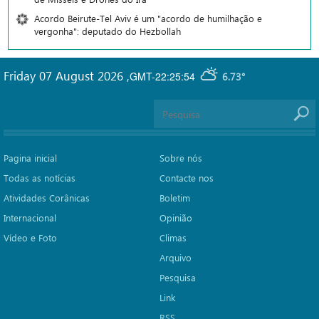
Acordo Beirute-Tel Aviv é um "acordo de humilhação e
vergonha": deputado do Hezbollah
Friday 07 August 2026
,
GMT-22:25:54
6.73°
Pagina inicial
Sobre nós
Todas as notícias
Contacte nos
Atividades Corânicas
Boletim
Internacional
Opinião
Vídeo e Foto
Climas
Arquivo
Pesquisa
Link
RSS