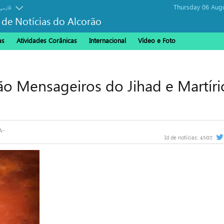
Thursday 06 Aug
فارسی
 de Notícias do Alcorão
as
Atividades Corânicas
Internacional
Vídeo e Foto
o Mensageiros do Jihad e Martíri
4502
Id de notícias: