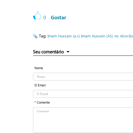
0
Gostar
Tag:
Imam Hussain (a.s)
Imam Hussein (AS) no Alcorã
Seu comentário
Nome
O Email
* Comente