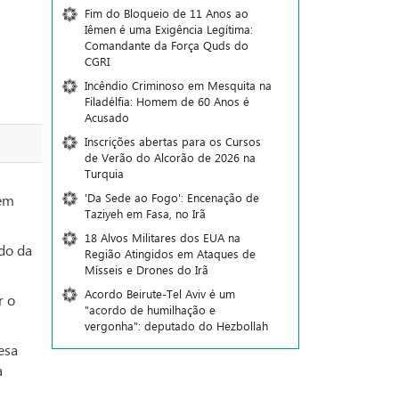
Fim do Bloqueio de 11 Anos ao
Iêmen é uma Exigência Legítima:
Comandante da Força Quds do
CGRI
Incêndio Criminoso em Mesquita na
Filadélfia: Homem de 60 Anos é
Acusado
Inscrições abertas para os Cursos
de Verão do Alcorão de 2026 na
Turquia
'Da Sede ao Fogo': Encenação de
 em
Taziyeh em Fasa, no Irã
18 Alvos Militares dos EUA na
ido da
Região Atingidos em Ataques de
Mísseis e Drones do Irã
Acordo Beirute-Tel Aviv é um
r o
"acordo de humilhação e
vergonha": deputado do Hezbollah
esa
a