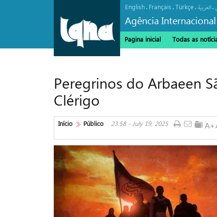
English
Français
Türkçe
.
.
.
.
العربیة
Agência Internacional
Pagina inicial
Todas as notíci
Peregrinos do Arbaeen Sã
Clérigo
Início
Público
23:58 - July 19, 2025