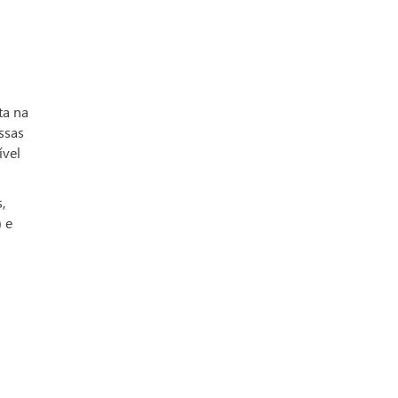
ta na
ssas
ível
,
 e