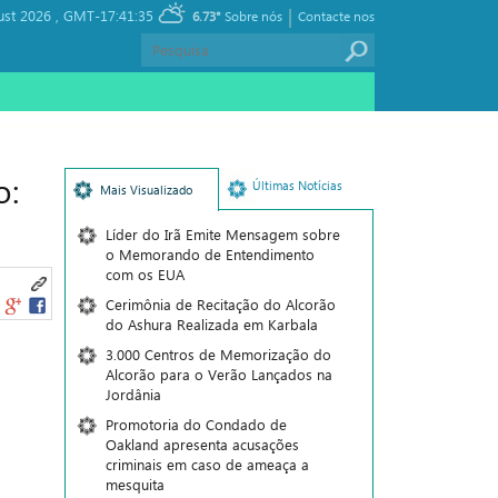
|
ust 2026 ,
GMT-17:41:35
6.73°
Sobre nós
Contacte nos
o:
Últimas Notícias
Mais Visualizado
Líder do Irã Emite Mensagem sobre
o Memorando de Entendimento
com os EUA
Cerimônia de Recitação do Alcorão
do Ashura Realizada em Karbala
3.000 Centros de Memorização do
Alcorão para o Verão Lançados na
Jordânia
Promotoria do Condado de
Oakland apresenta acusações
criminais em caso de ameaça a
mesquita