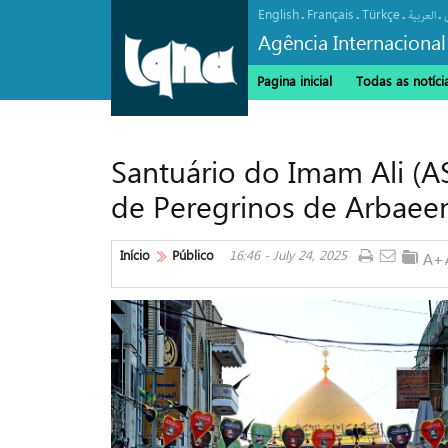
English
Français
Türkçe
.
.
.
.
العربیة
Agência Internacional
Pagina inicial
Todas as notíci
Santuário do Imam Ali (A
de Peregrinos de Arbaee
Início
Público
16:46 - July 24, 2025