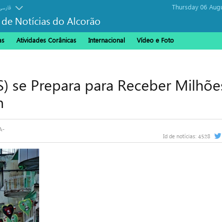
Thursday 06 Aug
فارسی
 de Notícias do Alcorão
as
Atividades Corânicas
Internacional
Vídeo e Foto
S) se Prepara para Receber Milhõe
n
4528
Id de notícias: