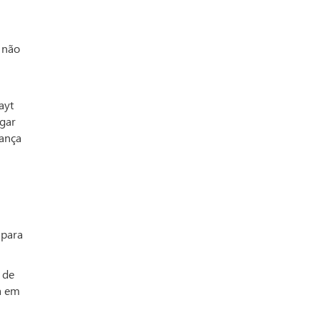
n não
ayt
egar
rança
 para
 de
a em