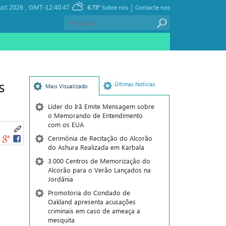
|
ust 2026 ,
GMT-12:40:47
6.73°
Sobre nós
Contacte nos
s
Últimas Notícias
Mais Visualizado
Líder do Irã Emite Mensagem sobre
o Memorando de Entendimento
com os EUA
Cerimônia de Recitação do Alcorão
do Ashura Realizada em Karbala
3.000 Centros de Memorização do
Alcorão para o Verão Lançados na
Jordânia
Promotoria do Condado de
Oakland apresenta acusações
criminais em caso de ameaça a
mesquita