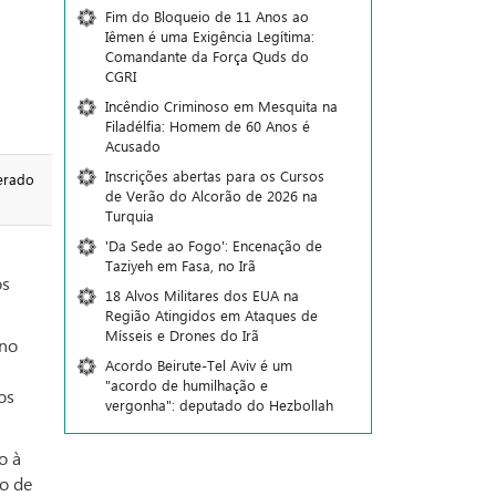
Fim do Bloqueio de 11 Anos ao
Iêmen é uma Exigência Legítima:
Comandante da Força Quds do
CGRI
Incêndio Criminoso em Mesquita na
Filadélfia: Homem de 60 Anos é
Acusado
Inscrições abertas para os Cursos
erado
de Verão do Alcorão de 2026 na
Turquia
'Da Sede ao Fogo': Encenação de
Taziyeh em Fasa, no Irã
os
18 Alvos Militares dos EUA na
Região Atingidos em Ataques de
Mísseis e Drones do Irã
ano
Acordo Beirute-Tel Aviv é um
"acordo de humilhação e
os
vergonha": deputado do Hezbollah
o à
ão de