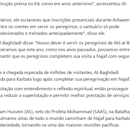
trução prévia no Irã, como em anos anteriores", acrescentou Al-
tários, ele esclareceu que inscrições presenciais durante Arbaee
entre os crentes em servir os peregrinos, o santuário só pode
lecionados e treinados antecipadamente", disse ele.
l-Baghdadi disse: "Nosso dever é servir os peregrinos de Ahl al-B
Esperamos que este ano, como nos anos passados, possamos entr
arantir que os peregrinos completem sua visita a Najaf com segu
e a chegada esperada de milhões de visitantes, Al-Baghdadi
ada para Karbala logo após completar sua peregrinação em Najaf.
itação com entendimento e reflexão espiritual, então prosseguir
a reduzir a superlotação e permitir melhor prestação de serviços
mam Hussein (AS), neto do Profeta Mohammad (SAAS), na Batalha
çulmanos xiitas de todo o mundo caminham de Najaf para Karbal
ariedade, tornando-se uma das maiores reuniões pacíficas