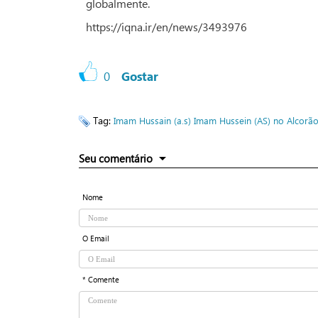
globalmente.
https://iqna.ir/en/news/3493976
0
Gostar
Tag:
Imam Hussain (a.s)
Imam Hussein (AS) no Alcorã
Seu comentário
Nome
O Email
* Comente