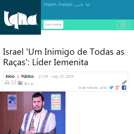
English
Français
.
.
فارسی
Versi Desktop
باز
و
بسته
کردن
Israel 'Um Inimigo de Todas as
منو
Raças': Líder Iemenita
Início
Público
17:29 - July 25, 2025
4532
Id de notícias: