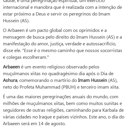
saúde, é uma peregrinação espiritual, um exercício
internacional e manobra que é realizada com a intenção de
estar próximo a Deus e servir os peregrinos do Imam
Hussein (AS).
O Arbaeen é um pacto global com os oprimidos e a
mensagem de busca pelo direito do Imam Hussein (AS) e a
manifestação do amor, justiça, verdade e autossacrifício,
disse ele. "Esse é o mesmo caminho que nossos socorristas
e colegas escolheram."
Arbaeen
é um evento religioso observado pelos
muçulmanos xiitas no quadragésimo dia após o Dia de
Ashura
, comemorando o martírio do
Imam Hussein
(AS),
neto do Profeta Muhammad (PBUH) e terceiro imam xiita.
É uma das maiores peregrinações anuais do mundo, com
milhões de muçulmanos xiitas, bem como muitos sunitas e
seguidores de outras religiões, caminhando para Karbala de
várias cidades no Iraque e países vizinhos. Este ano, o dia do
Arbaeen será em 14 de agosto.