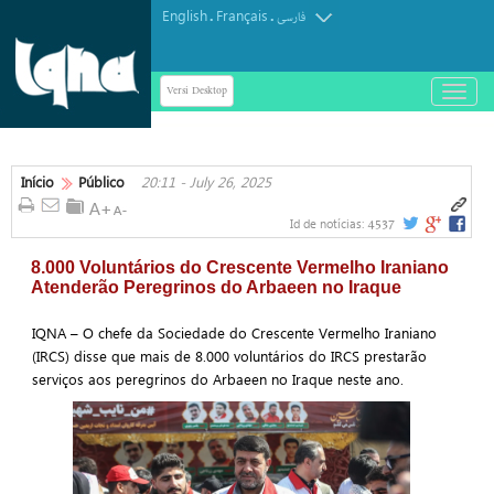
English
Français
.
.
فارسی
Versi Desktop
باز
و
بسته
کردن
منو
Início
Público
20:11 - July 26, 2025
4537
Id de notícias:
8.000 Voluntários do Crescente Vermelho Iraniano
Atenderão Peregrinos do Arbaeen no Iraque
IQNA – O chefe da Sociedade do Crescente Vermelho Iraniano
(IRCS) disse que mais de 8.000 voluntários do IRCS prestarão
serviços aos peregrinos do Arbaeen no Iraque neste ano.