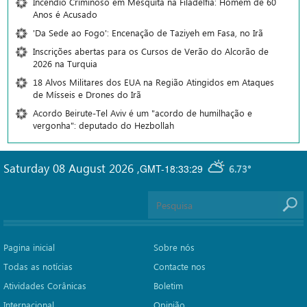
Incêndio Criminoso em Mesquita na Filadélfia: Homem de 60
Anos é Acusado
'Da Sede ao Fogo': Encenação de Taziyeh em Fasa, no Irã
Inscrições abertas para os Cursos de Verão do Alcorão de
2026 na Turquia
18 Alvos Militares dos EUA na Região Atingidos em Ataques
de Mísseis e Drones do Irã
Acordo Beirute-Tel Aviv é um "acordo de humilhação e
vergonha": deputado do Hezbollah
Saturday 08 August 2026
,
GMT-18:33:29
6.73°
Pagina inicial
Sobre nós
Todas as notícias
Contacte nos
Atividades Corânicas
Boletim
Internacional
Opinião