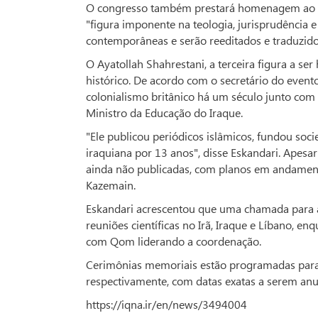
O congresso também prestará homenagem ao Gr
"figura imponente na teologia, jurisprudência 
contemporâneas e serão reeditados e traduzidos
O Ayatollah Shahrestani, a terceira figura a 
histórico. De acordo com o secretário do evento
colonialismo britânico há um século junto com
Ministro da Educação do Iraque.
"Ele publicou periódicos islâmicos, fundou soci
iraquiana por 13 anos", disse Eskandari. Apesa
ainda não publicadas, com planos em andamen
Kazemain.
Eskandari acrescentou que uma chamada para a
reuniões científicas no Irã, Iraque e Líbano, enq
com Qom liderando a coordenação.
Cerimônias memoriais estão programadas para 
respectivamente, com datas exatas a serem an
https://iqna.ir/en/news/3494004