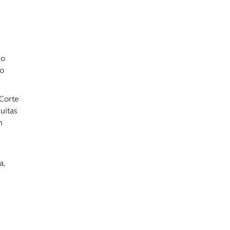
ao
do
 Corte
uitas
m
a,