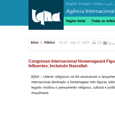
English
Français
Türkçe
.
.
.
.
العربیة
Agência Internacional
Pagina inicial
Todas as notíci
Início
Público
15:53 - July 27, 2025
Congresso Internacional Homenageará Fig
Influentes, Incluindo Nasrallah
IQNA – Líderes religiosos no Irã anunciaram o lançam
internacional destinado a homenagear três figuras islâ
legado moldou o pensamento religioso, cultural e pol
muçulmano.