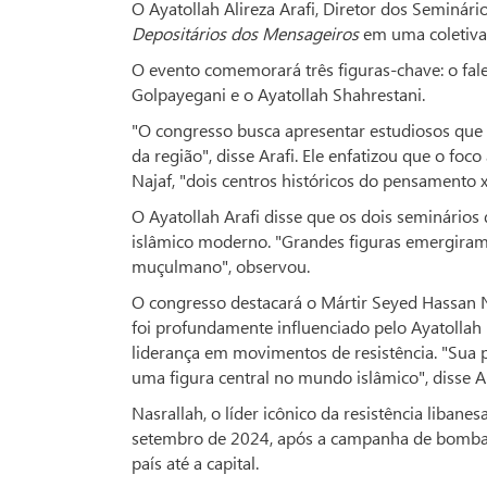
O Ayatollah Alireza Arafi, Diretor dos Seminári
Depositários dos Mensageiros
em uma coletiva 
O evento comemorará três figuras-chave: o fale
Golpayegani e o Ayatollah Shahrestani.
"O congresso busca apresentar estudiosos que de
da região", disse Arafi. Ele enfatizou que o f
Najaf, "dois centros históricos do pensamento xi
O Ayatollah Arafi disse que os dois seminári
islâmico moderno. "Grandes figuras emergiram
muçulmano", observou.
O congresso destacará o Mártir Seyed Hassan 
foi profundamente influenciado pelo Ayatollah
liderança em movimentos de resistência. "Sua 
uma figura central no mundo islâmico", disse Ar
Nasrallah, o líder icônico da resistência libane
setembro de 2024, após a campanha de bombar
país até a capital.