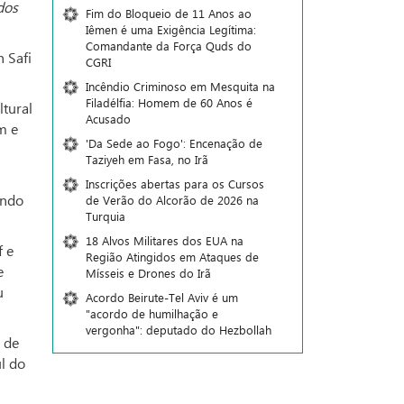
dos
Fim do Bloqueio de 11 Anos ao
Iêmen é uma Exigência Legítima:
Comandante da Força Quds do
 Safi
CGRI
Incêndio Criminoso em Mesquita na
Filadélfia: Homem de 60 Anos é
ltural
Acusado
m e
'Da Sede ao Fogo': Encenação de
Taziyeh em Fasa, no Irã
Inscrições abertas para os Cursos
undo
de Verão do Alcorão de 2026 na
Turquia
18 Alvos Militares dos EUA na
f e
Região Atingidos em Ataques de
e
Mísseis e Drones do Irã
u
Acordo Beirute-Tel Aviv é um
"acordo de humilhação e
vergonha": deputado do Hezbollah
7 de
l do