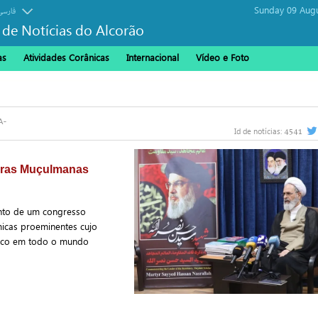
Sunday 09 Augu
فارسی
 de Notícias do Alcorão
as
Atividades Corânicas
Internacional
Vídeo e Foto
4541
Id de notícias:
uras Muçulmanas
ento de um congresso
micas proeminentes cujo
ítico em todo o mundo