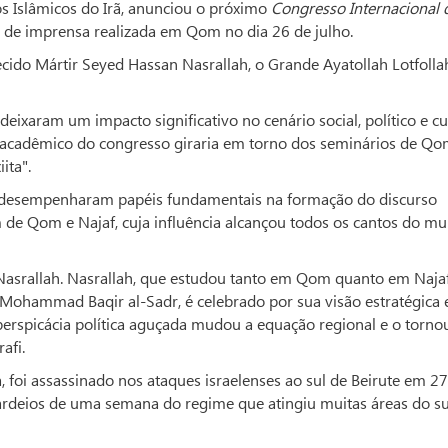
os Islâmicos do Irã, anunciou o próximo
Congresso Internacional 
de imprensa realizada em Qom no dia 26 de julho.
cido Mártir Seyed Hassan Nasrallah, o Grande Ayatollah Lotfollah
ixaram um impacto significativo no cenário social, político e cu
oco acadêmico do congresso giraria em torno dos seminários de Qo
ita".
os desempenharam papéis fundamentais na formação do discurso
 de Qom e Najaf, cuja influência alcançou todos os cantos do m
Nasrallah. Nasrallah, que estudou tanto em Qom quanto em Naja
 Mohammad Baqir al-Sadr, é celebrado por sua visão estratégica 
perspicácia política aguçada mudou a equação regional e o torno
afi.
sa, foi assassinado nos ataques israelenses ao sul de Beirute em 2
deios de uma semana do regime que atingiu muitas áreas do su