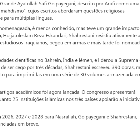
ande Ayatollah Safi Golpayegani, descrito por Arafi como uma
e mahdismo", cujos escritos abordaram questões religiosas
 para múltiplas línguas.
ser homenageada, é menos conhecido, mas teve um grande impacto
, Hojjatoleslam Reza Eskandari, Shahrestani resistiu ativamente 
 estudiosos iraquianos, pegou em armas e mais tarde foi nomea
edades científicas no Bahrein, Índia e Iêmen, e liderou a Suprema
r de ser cego por três décadas, Shahrestani escreveu 390 obras, m
to para imprimi-las em uma série de 30 volumes armazenada e
rtigos acadêmicos foi agora lançada. O congresso apresentará
uanto 25 instituições islâmicas nos três países apoiarão a iniciativ
2026, 2027 e 2028 para Nasrallah, Golpayegani e Shahrestani,
unciadas em breve.