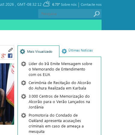
|
st 2026 ,
GMT-08:32:12
6.73°
Sobre nós
Contacte nos
Últimas Notícias
Mais Visualizado
Líder do Irã Emite Mensagem sobre
o Memorando de Entendimento
com os EUA
Cerimônia de Recitação do Alcorão
do Ashura Realizada em Karbala
3.000 Centros de Memorização do
Alcorão para o Verão Lançados na
Jordânia
Promotoria do Condado de
Oakland apresenta acusações
criminais em caso de ameaça a
mesquita