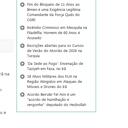
Fim do Bloqueio de 11 Anos ao
Iêmen é uma Exigência Legítima:
Comandante da Força Quds do
CGRI
Incêndio Criminoso em Mesquita na
Filadélfia: Homem de 60 Anos é
Acusado
Inscrições abertas para os Cursos
de Verão do Alcorão de 2026 na
Turquia
'Da Sede ao Fogo': Encenação de
Taziyeh em Fasa, no Irã
rã na
18 Alvos Militares dos EUA na
Região Atingidos em Ataques de
Mísseis e Drones do Irã
m
Acordo Beirute-Tel Aviv é um
"acordo de humilhação e
vergonha": deputado do Hezbollah
s e