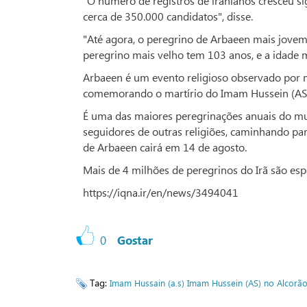
"O número de registros de iranianos cresceu si
cerca de 350.000 candidatos", disse.
"Até agora, o peregrino de Arbaeen mais jovem
peregrino mais velho tem 103 anos, e a idade 
Arbaeen é um evento religioso observado por 
comemorando o martírio do Imam Hussein (AS),
É uma das maiores peregrinações anuais do m
seguidores de outras religiões, caminhando para
de Arbaeen cairá em 14 de agosto.
Mais de 4 milhões de peregrinos do Irã são esp
https://iqna.ir/en/news/3494041
0
Gostar
Tag:
Imam Hussain (a.s)
Imam Hussein (AS) no Alcorã