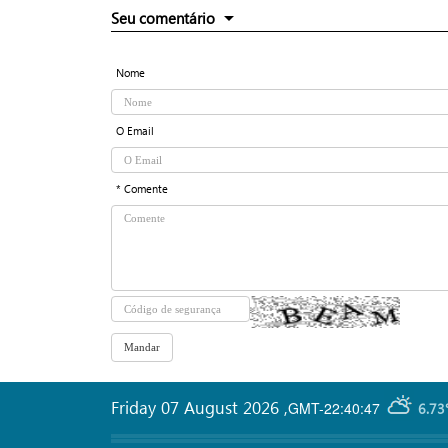
Seu comentário
Nome
O Email
* Comente
Friday 07 August 2026
,
GMT-22:40:47
6.73