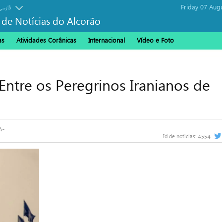
Friday 07 Aug
فارسی
 de Notícias do Alcorão
as
Atividades Corânicas
Internacional
Vídeo e Foto
Entre os Peregrinos Iranianos de
4554
Id de notícias: