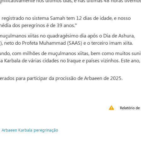
gnificativamente nos últimos dias, e nas últimas 48 horas tivemo
 registrado no sistema Samah tem 12 dias de idade, e nosso
média dos peregrinos é de 39 anos."
muçulmanos xiitas no quadragésimo dia após o Dia de Ashura,
 neto do Profeta Muhammad (SAAS) e o terceiro imam xiita.
undo, com milhões de muçulmanos xiitas, bem como muitos suni
 Karbala de várias cidades no Iraque e países vizinhos. Este ano,
erados para participar da procissão de Arbaeen de 2025.
Relatório de 
o
Arbaeen
Karbala
peregrinação