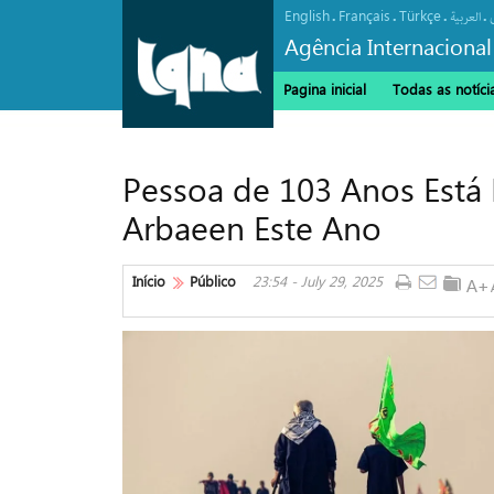
English
Français
Türkçe
.
.
.
.
العربیة
Agência Internacional
Pagina inicial
Todas as notíci
Pessoa de 103 Anos Está 
Arbaeen Este Ano
Início
Público
23:54 - July 29, 2025