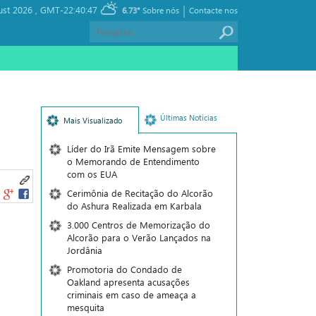
|
ust 2026 ,
GMT-22:40:47
6.73°
Sobre nós
Contacte nos
Últimas Notícias
Mais Visualizado
Líder do Irã Emite Mensagem sobre
o Memorando de Entendimento
com os EUA
Cerimônia de Recitação do Alcorão
do Ashura Realizada em Karbala
3.000 Centros de Memorização do
Alcorão para o Verão Lançados na
Jordânia
Promotoria do Condado de
Oakland apresenta acusações
criminais em caso de ameaça a
mesquita