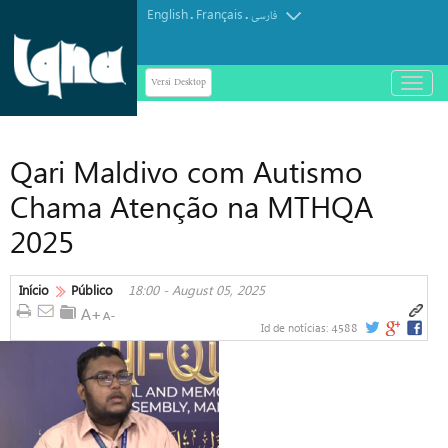
English
Français
.
.
فارسی
Versi Desktop
باز
و
بسته
کردن
Qari Maldivo com Autismo
منو
Chama Atenção na MTHQA
2025
Início
Público
18:00 - August 05, 2025
4588
Id de notícias: