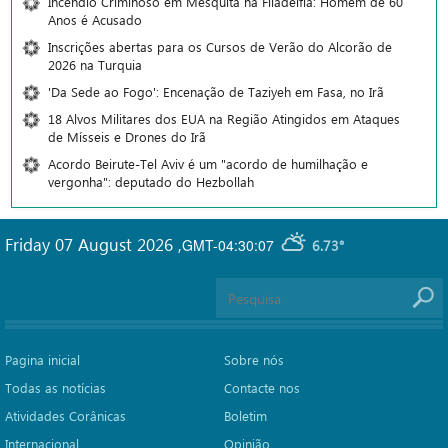
Incêndio Criminoso em Mesquita na Filadélfia: Homem de 60
Anos é Acusado
Inscrições abertas para os Cursos de Verão do Alcorão de
2026 na Turquia
'Da Sede ao Fogo': Encenação de Taziyeh em Fasa, no Irã
18 Alvos Militares dos EUA na Região Atingidos em Ataques
de Mísseis e Drones do Irã
Acordo Beirute-Tel Aviv é um "acordo de humilhação e
vergonha": deputado do Hezbollah
Friday 07 August 2026
,
GMT-04:30:07
6.73°
Pagina inicial
Sobre nós
Todas as notícias
Contacte nos
Atividades Corânicas
Boletim
Internacional
Opinião