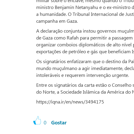
militar sobre o enclave, mesmo quando o Tribu
ministro Benjamin Netanyahu e o ex-ministro d
a humanidade. O Tribunal Internacional de Jus
campanha em Gaza.
A declaração conjunta instou governos muçulma
de Gaza como Rafah para permitir a passagem d
organizar comboios diplomáticos de alto nível p
exportações de petróleo e gás que beneficiam Is
Os signatários enfatizaram que o destino da Pal
mundo muçulmano a agir imediatamente, decla
intoleráveis e requerem intervenção urgente.
Entre os signatários da carta estão o Conselh
do Norte, a Sociedade Islâmica da América do
https://iqna.ir/en/news/3494175
0
Gostar