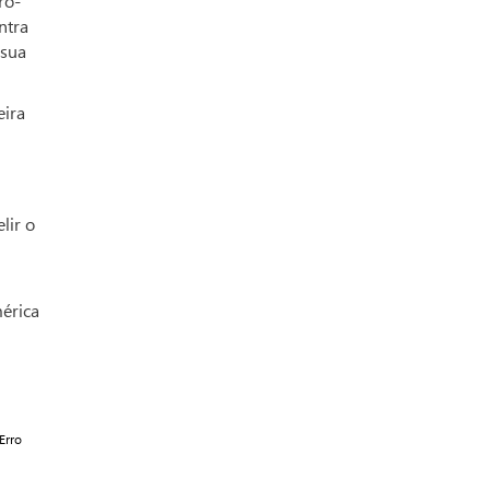
ro-
ntra
 sua
eira
lir o
mérica
Erro