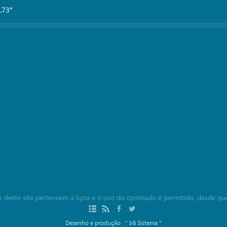
.73°
ais deste site pertencem à Iqna e o uso do conteúdo é permitido, desde qu
Desenho e produção :
" Irã Sistema "