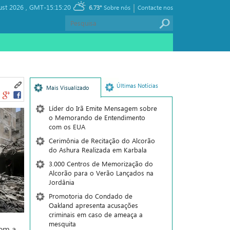
|
ust 2026 ,
GMT-15:15:20
6.73°
Sobre nós
Contacte nos
Últimas Notícias
Mais Visualizado
Líder do Irã Emite Mensagem sobre
o Memorando de Entendimento
com os EUA
Cerimônia de Recitação do Alcorão
do Ashura Realizada em Karbala
3.000 Centros de Memorização do
Alcorão para o Verão Lançados na
Jordânia
Promotoria do Condado de
Oakland apresenta acusações
criminais em caso de ameaça a
mesquita
com a