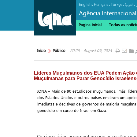
English
Français
Türkçe
.
.
.
.
العربیة
Agência Internacional
Pagina inicial
Todas as notíci
Início
Público
20:26 - August 09, 2025
Líderes Muçulmanos dos EUA Pedem Ação 
Muçulmanas para Parar Genocídio Israelen
IQNA – Mais de 90 estudiosos muçulmanos, imãs, líderes
dos Estados Unidos e outros países emitiram um apelo
imediatas e decisivas de governos de maioria muçulm
genocídio em curso de Israel em Gaza.
Os signatários argumentam que as nações muç