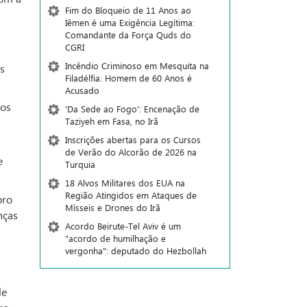
Fim do Bloqueio de 11 Anos ao
Iêmen é uma Exigência Legítima:
Comandante da Força Quds do
CGRI
Incêndio Criminoso em Mesquita na
s
Filadélfia: Homem de 60 Anos é
Acusado
 os
'Da Sede ao Fogo': Encenação de
Taziyeh em Fasa, no Irã
Inscrições abertas para os Cursos
de Verão do Alcorão de 2026 na
e
Turquia
18 Alvos Militares dos EUA na
Região Atingidos em Ataques de
bro
Mísseis e Drones do Irã
nças
Acordo Beirute-Tel Aviv é um
"acordo de humilhação e
vergonha": deputado do Hezbollah
le