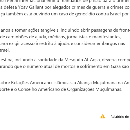
nal Penal Internacional emitiu mandados de prisão para o primei
a defesa Yoav Gallant por alegados crimes de guerra e crimes co
tiça também está ouvindo um caso de genocídio contra Israel por
nos a tomar ações tangíveis, incluindo abrir passagens de front
e caminhões de ajuda, médicos, jornalistas e manifestantes;
ara exigir acesso irrestrito à ajuda; e considerar embargos nas
rael.
estina, incluindo a santidade da Mesquita Al-Aqsa, deveria compe
rando que o número atual de mortos e sofrimento em Gaza são
o sobre Relações Americano-Islâmicas, a Aliança Muçulmana na A
 Norte e o Conselho Americano de Organizações Muçulmanas.
Relatório de 