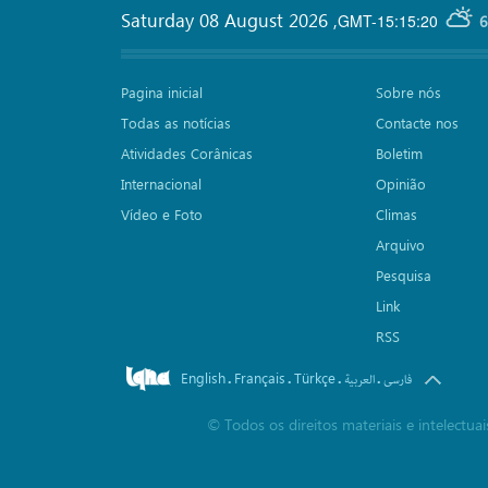
Saturday 08 August 2026
,
GMT-15:15:20
6
Pagina inicial
Sobre nós
Todas as notícias
Contacte nos
Atividades Corânicas
Boletim
Internacional
Opinião
Vídeo e Foto
Climas
Arquivo
Pesquisa
Link
RSS
English
Français
Türkçe
.
.
.
.
فارسی
العربیة
©
Todos os direitos materiais e intelectu