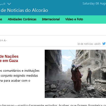
Saturday 08 Aug
فارسی
 de Notícias do Alcorão
as
Atividades Corânicas
Internacional
Vídeo e Foto
4603
Id de notícias:
de Nações
se em Gaza
 comunitários e instituições
 conjunto exigindo medidas
ana para acabar com o
ulmanas—particularmente estados árabes que fazem fronteira 