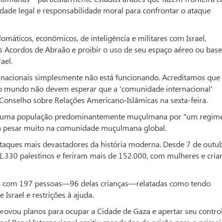
idade legal e responsabilidade moral para confrontar o ataque
máticos, econômicos, de inteligência e militares com Israel,
 Acordos de Abraão e proibir o uso de seu espaço aéreo ou base
ael.
nacionais simplesmente não está funcionando. Acreditamos que
 mundo não devem esperar que a 'comunidade internacional'
 Conselho sobre Relações Americano-Islâmicas na sexta-feira.
 de uma população predominantemente muçulmana por "um regim
ia pesar muito na comunidade muçulmana global.
taques mais devastadores da história moderna. Desde 7 de outu
1.330 palestinos e feriram mais de 152.000, com mulheres e cria
me, com 197 pessoas—96 delas crianças—relatadas como tendo
Israel e restrições à ajuda.
provou planos para ocupar a Cidade de Gaza e apertar seu contro