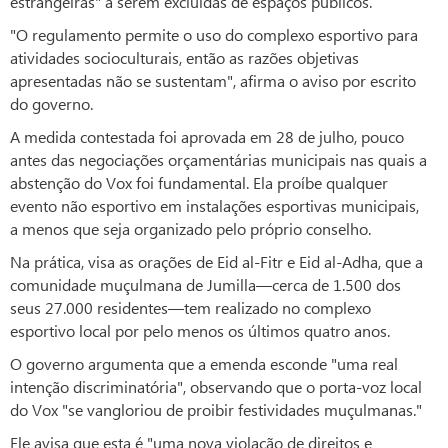
estrangeiras" a serem excluídas de espaços públicos.
"O regulamento permite o uso do complexo esportivo para
atividades socioculturais, então as razões objetivas
apresentadas não se sustentam", afirma o aviso por escrito
do governo.
A medida contestada foi aprovada em 28 de julho, pouco
antes das negociações orçamentárias municipais nas quais a
abstenção do Vox foi fundamental. Ela proíbe qualquer
evento não esportivo em instalações esportivas municipais,
a menos que seja organizado pelo próprio conselho.
Na prática, visa as orações de Eid al-Fitr e Eid al-Adha, que a
comunidade muçulmana de Jumilla—cerca de 1.500 dos
seus 27.000 residentes—tem realizado no complexo
esportivo local por pelo menos os últimos quatro anos.
O governo argumenta que a emenda esconde "uma real
intenção discriminatória", observando que o porta-voz local
do Vox "se vangloriou de proibir festividades muçulmanas."
Ele avisa que esta é "uma nova violação de direitos e