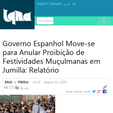
English
Français
.
.
فارسی
Versi Desktop
باز
و
بسته
کردن
Governo Espanhol Move-se
منو
para Anular Proibição de
Festividades Muçulmanas em
Jumilla: Relatório
Início
Público
16:45 - August 12, 2025
4619
Id de notícias: