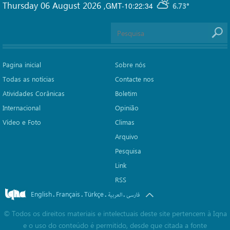
Thursday 06 August 2026
,
GMT-10:22:34
6.73°
Pagina inicial
Sobre nós
Todas as notícias
Contacte nos
Atividades Corânicas
Boletim
Internacional
Opinião
Vídeo e Foto
Climas
Arquivo
Pesquisa
Link
RSS
English
Français
Türkçe
.
.
.
.
فارسی
العربیة
©
Todos os direitos materiais e intelectuais deste site pertencem à Iqna
e o uso do conteúdo é permitido, desde que citada a fonte