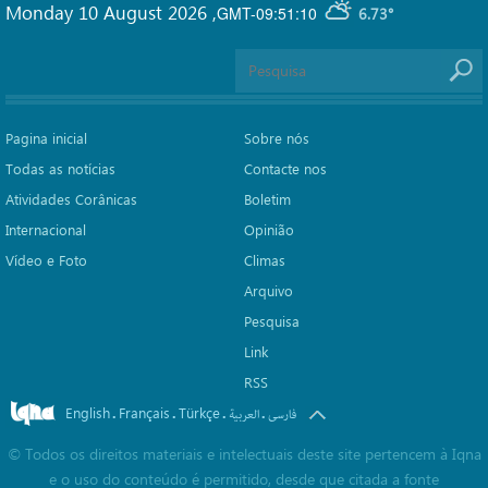
Monday 10 August 2026
,
GMT-09:51:10
6.73°
Pagina inicial
Sobre nós
Todas as notícias
Contacte nos
Atividades Corânicas
Boletim
Internacional
Opinião
Vídeo e Foto
Climas
Arquivo
Pesquisa
Link
RSS
English
Français
Türkçe
.
.
.
.
فارسی
العربیة
©
Todos os direitos materiais e intelectuais deste site pertencem à Iqna
e o uso do conteúdo é permitido, desde que citada a fonte