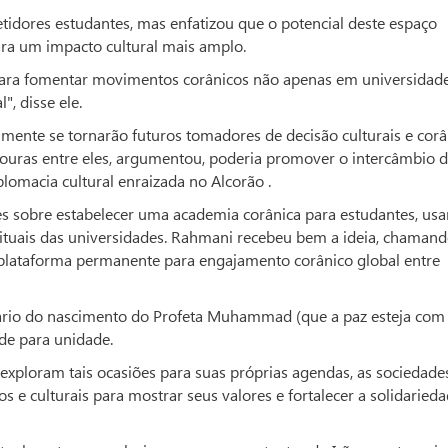
tidores estudantes, mas enfatizou que o potencial deste espaço
ra um impacto cultural mais amplo.
ara fomentar movimentos corânicos não apenas em universidad
, disse ele.
mente se tornarão futuros tomadores de decisão culturais e corâ
douras entre eles, argumentou, poderia promover o intercâmbio 
omacia cultural enraizada no Alcorão .
 sobre estabelecer uma academia corânica para estudantes, us
rituais das universidades. Rahmani recebeu bem a ideia, chaman
 plataforma permanente para engajamento corânico global entre
ário do nascimento do Profeta Muhammad (que a paz esteja com 
e para unidade.
ploram tais ocasiões para suas próprias agendas, as sociedade
e culturais para mostrar seus valores e fortalecer a solidarieda