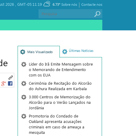
|
ust 2026 ,
GMT-05:11:19
6.73°
Sobre nós
Contacte nos
Últimas Notícias
Mais Visualizado
de
Líder do Irã Emite Mensagem sobre
o Memorando de Entendimento
com os EUA
Cerimônia de Recitação do Alcorão
do Ashura Realizada em Karbala
3.000 Centros de Memorização do
Alcorão para o Verão Lançados na
Jordânia
Promotoria do Condado de
Oakland apresenta acusações
criminais em caso de ameaça a
mesquita