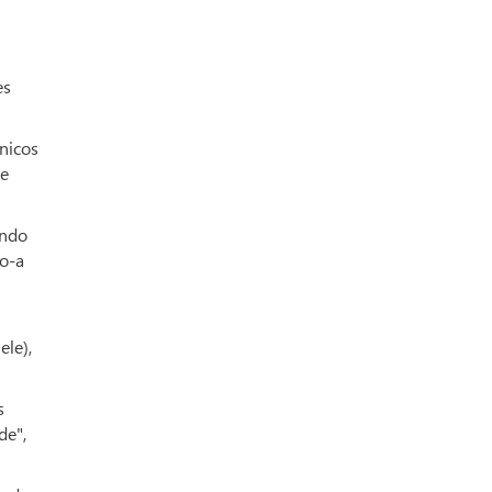
es
nicos
de
ando
do-a
ele),
s
de",