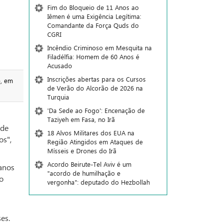
Fim do Bloqueio de 11 Anos ao
Iêmen é uma Exigência Legítima:
Comandante da Força Quds do
CGRI
Incêndio Criminoso em Mesquita na
Filadélfia: Homem de 60 Anos é
Acusado
Inscrições abertas para os Cursos
e, em
de Verão do Alcorão de 2026 na
Turquia
'Da Sede ao Fogo': Encenação de
Taziyeh em Fasa, no Irã
 de
18 Alvos Militares dos EUA na
os",
Região Atingidos em Ataques de
Mísseis e Drones do Irã
Acordo Beirute-Tel Aviv é um
ianos
"acordo de humilhação e
o
vergonha": deputado do Hezbollah
es.