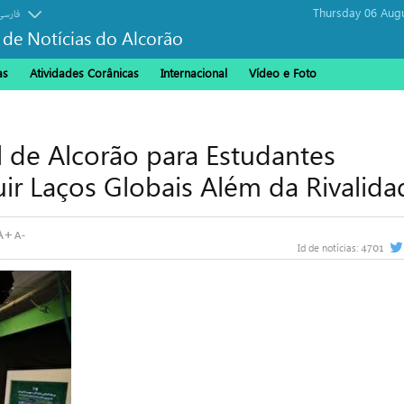
Thursday 06 Aug
فارسی
 de Notícias do Alcorão
as
Atividades Corânicas
Internacional
Vídeo e Foto
 de Alcorão para Estudantes
r Laços Globais Além da Rivalida
4701
Id de notícias: