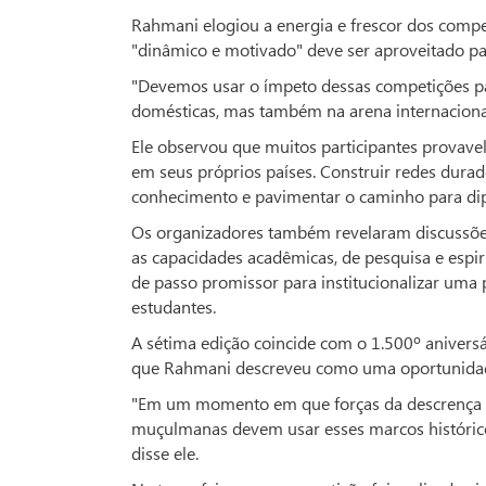
Rahmani elogiou a energia e frescor dos compe
"dinâmico e motivado" deve ser aproveitado pa
"Devemos usar o ímpeto dessas competições p
domésticas, mas também na arena internacional"
Ele observou que muitos participantes provavel
em seus próprios países. Construir redes dura
conhecimento e pavimentar o caminho para dipl
Os organizadores também revelaram discussões
as capacidades acadêmicas, de pesquisa e espi
de passo promissor para institucionalizar uma
estudantes.
A sétima edição coincide com o 1.500º anivers
que Rahmani descreveu como uma oportunidad
"Em um momento em que forças da descrença ex
muçulmanas devem usar esses marcos históricos 
disse ele.