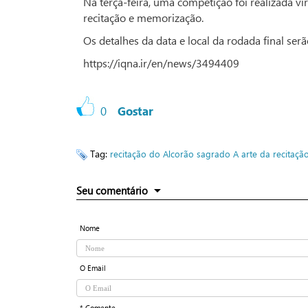
Na terça-feira, uma competição foi realizada vi
recitação e memorização.
Os detalhes da data e local da rodada final se
https://iqna.ir/en/news/3494409
0
Gostar
Tag:
recitação do Alcorão sagrado
A arte da recitaçã
Seu comentário
Nome
O Email
* Comente