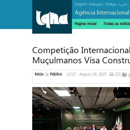
English
Français
Türkçe
.
.
.
.
العربیة
Agência Internacional
Pagina inicial
Todas as notíci
Competição Internacional
Muçulmanos Visa Construi
Início
Público
12:27 - August 29, 2025