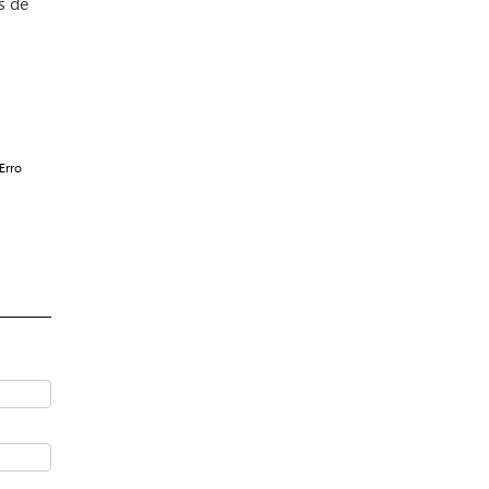
s de
Erro