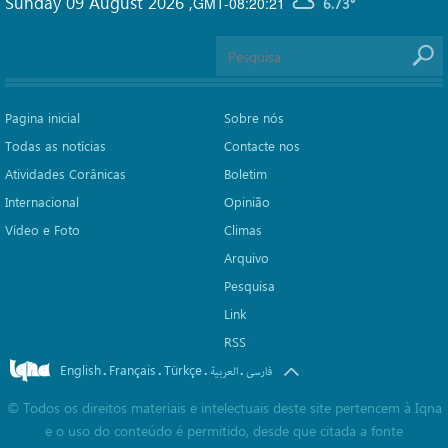
Sunday 09 August 2026
,
GMT-08:20:21
6.73°
Pagina inicial
Sobre nós
Todas as notícias
Contacte nos
Atividades Corânicas
Boletim
Internacional
Opinião
Vídeo e Foto
Climas
Arquivo
Pesquisa
Link
RSS
English
Français
Türkçe
.
.
.
.
فارسی
العربیة
©
Todos os direitos materiais e intelectuais deste site pertencem à Iqna
e o uso do conteúdo é permitido, desde que citada a fonte