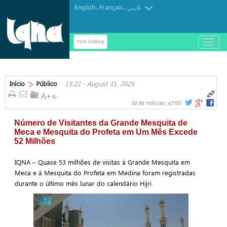
English
Français
.
.
فارسی
Versi Desktop
باز
و
بسته
کردن
منو
Início
Público
13:22 - August 31, 2025
4708
Id de notícias:
Número de Visitantes da Grande Mesquita de
Meca e Mesquita do Profeta em Um Mês Excede
52 Milhões
IQNA – Quase 53 milhões de visitas à Grande Mesquita em
Meca e à Mesquita do Profeta em Medina foram registradas
durante o último mês lunar do calendário Hijri.