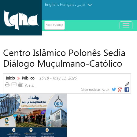
English
Français
.
.
فارسی
Versi Desktop
باز
و
بسته
کردن
Centro Islâmico Polonês Sedia
منو
Diálogo Muçulmano-Católico
Início
Público
15:18 - May 11, 2026
5723
Id de notícias: