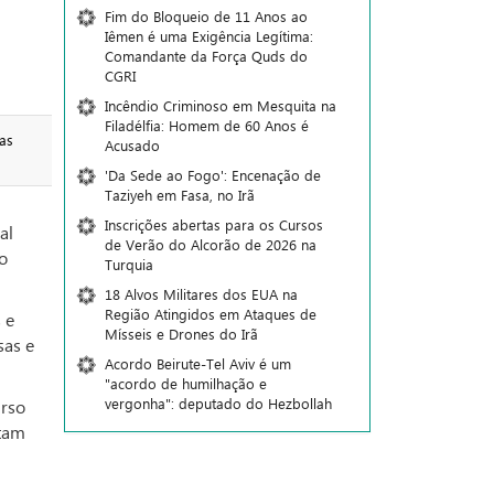
Fim do Bloqueio de 11 Anos ao
Iêmen é uma Exigência Legítima:
Comandante da Força Quds do
CGRI
Incêndio Criminoso em Mesquita na
Filadélfia: Homem de 60 Anos é
as
Acusado
'Da Sede ao Fogo': Encenação de
Taziyeh em Fasa, no Irã
Inscrições abertas para os Cursos
al
de Verão do Alcorão de 2026 na
o
Turquia
18 Alvos Militares dos EUA na
Região Atingidos em Ataques de
 e
Mísseis e Drones do Irã
sas e
Acordo Beirute-Tel Aviv é um
"acordo de humilhação e
vergonha": deputado do Hezbollah
urso
ntam