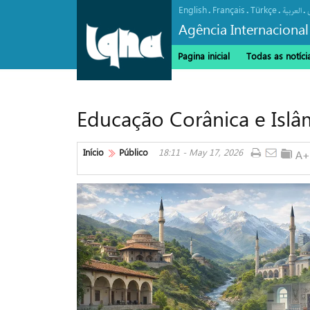
English
Français
Türkçe
.
.
.
.
العربیة
Agência Internacional
Pagina inicial
Todas as notíci
Educação Corânica e Islâ
Início
Público
18:11 - May 17, 2026