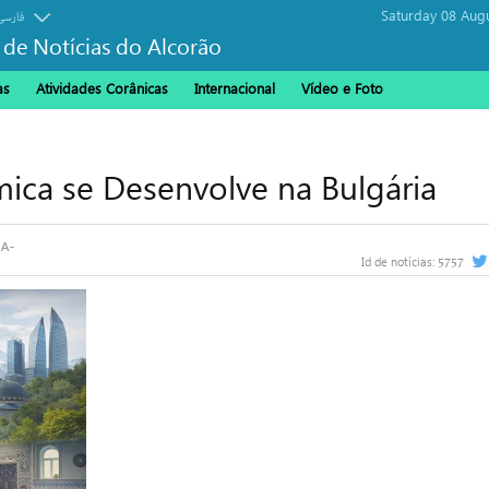
Saturday 08 Aug
فارسی
 de Notícias do Alcorão
as
Atividades Corânicas
Internacional
Vídeo e Foto
mica se Desenvolve na Bulgária
5757
Id de notícias: