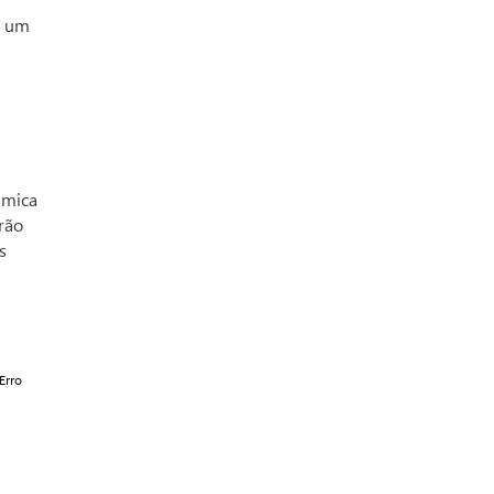
i um
âmica
rão
s
Erro