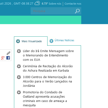
|
ust 2026 ,
GMT-08:38:27
6.73°
Sobre nós
Contacte nos
Últimas Notícias
Mais Visualizado
Líder do Irã Emite Mensagem sobre
o Memorando de Entendimento
com os EUA
Cerimônia de Recitação do Alcorão
do Ashura Realizada em Karbala
3.000 Centros de Memorização do
Alcorão para o Verão Lançados na
Jordânia
Promotoria do Condado de
Oakland apresenta acusações
criminais em caso de ameaça a
mesquita