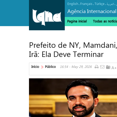
English
Français
Türkçe
.
.
.
.
العربیة
Agência Internacional
Pagina inicial
Todas as notíci
Prefeito de NY, Mamdani
Irã: Ela Deve Terminar
Início
Público
16:54 - May 29, 2026