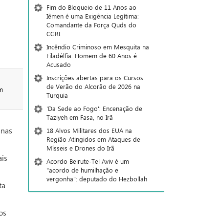
Fim do Bloqueio de 11 Anos ao
Iêmen é uma Exigência Legítima:
Comandante da Força Quds do
CGRI
Incêndio Criminoso em Mesquita na
Filadélfia: Homem de 60 Anos é
Acusado
Inscrições abertas para os Cursos
de Verão do Alcorão de 2026 na
m
Turquia
'Da Sede ao Fogo': Encenação de
Taziyeh em Fasa, no Irã
anas
18 Alvos Militares dos EUA na
Região Atingidos em Ataques de
Mísseis e Drones do Irã
ais
Acordo Beirute-Tel Aviv é um
"acordo de humilhação e
vergonha": deputado do Hezbollah
ta
os