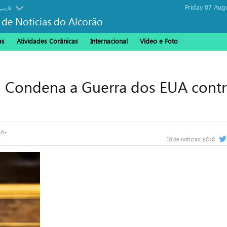
Friday 07 Aug
فارسی
 de Notícias do Alcorão
as
Atividades Corânicas
Internacional
Vídeo e Foto
, Condena a Guerra dos EUA contr
5818
Id de notícias: