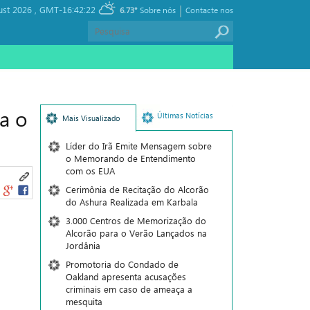
|
ust 2026 ,
GMT-16:42:22
6.73°
Sobre nós
Contacte nos
a o
Últimas Notícias
Mais Visualizado
Líder do Irã Emite Mensagem sobre
o Memorando de Entendimento
com os EUA
Cerimônia de Recitação do Alcorão
do Ashura Realizada em Karbala
3.000 Centros de Memorização do
Alcorão para o Verão Lançados na
Jordânia
Promotoria do Condado de
Oakland apresenta acusações
criminais em caso de ameaça a
mesquita