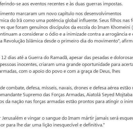
rindo-se aos eventos recentes e às duas guerras impostas.
surgimento marcaram um novo capítulo nos desenvolvimentos
mica do Irã como uma potência global influente. Seus filhos nas 
es que foram genuínos discípulos da escola do Imam Khomeini 
tinuam a considerar o ódio e a inimizade contra a arrogância e 
a Revolução Islâmica desde o primeiro dia do movimento", afir
 12 dias até a Guerra do Ramadã, apesar das pesadas e dolorosa
pessoas inocentes, criaram uma grande oportunidade para acert
 armadas, com o apoio do povo e com a graça de Deus, lhes
e combate, defesa, mísseis, navais, drones e defesa aérea estão
Comandante Supremo das Forças Armadas, Aiatolá Seyed Mojtaba
os da nação nas forças armadas estão prontos para atingir o ini
r Jerusalém e vingar o sangue do Imam mártir jamais será esquec
 para lhe dar uma lição inesquecível e definitiva."