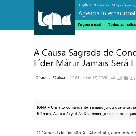
English
Français
Türkçe
.
.
.
.
العربیة
Agência Internacional
Pagina inicial
Todas as notíci
A Causa Sagrada de Conq
Líder Mártir Jamais Será 
Início
Público
17:05 - June 15, 2026
IQNA – Um alto comandante iraniano jurou que a causa
Islâmica, Aiatolá Seyed Ali Khamenei, jamais será esque
O General de Divisão Ali Abdollahi, comandant