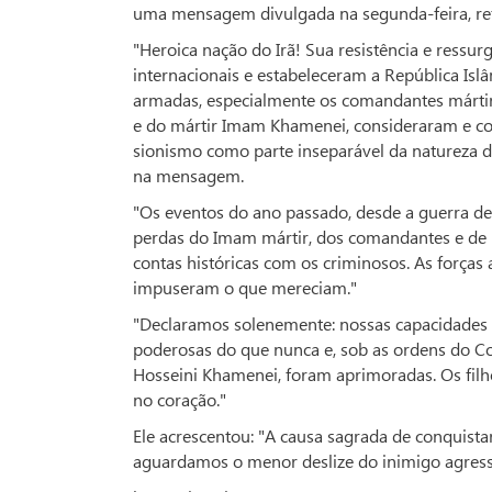
uma mensagem divulgada na segunda-feira, refe
"Heroica nação do Irã! Sua resistência e res
internacionais e estabeleceram a República Islâ
armadas, especialmente os comandantes mártir
e do mártir Imam Khamenei, consideraram e con
sionismo como parte inseparável da natureza d
na mensagem.
"Os eventos do ano passado, desde a guerra de
perdas do Imam mártir, dos comandantes e de 
contas históricas com os criminosos. As forças
impuseram o que mereciam."
"Declaramos solenemente: nossas capacidades d
poderosas do que nunca e, sob as ordens do 
Hosseini Khamenei, foram aprimoradas. Os filh
no coração."
Ele acrescentou: "A causa sagrada de conquista
aguardamos o menor deslize do inimigo agressor