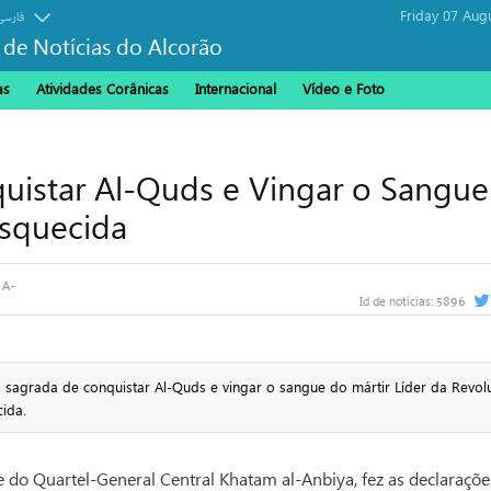
Friday 07 Aug
فارسی
 de Notícias do Alcorão
as
Atividades Corânicas
Internacional
Vídeo e Foto
uistar Al-Quds e Vingar o Sangue
Esquecida
5896
Id de notícias:
 sagrada de conquistar Al-Quds e vingar o sangue do mártir Líder da Revol
cida.
e do Quartel-General Central Khatam al-Anbiya, fez as declaraçõ