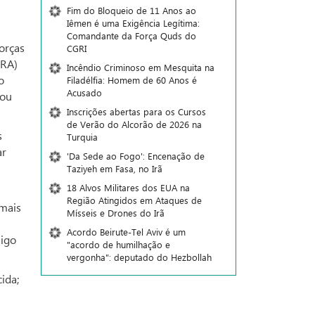
Fim do Bloqueio de 11 Anos ao
Iêmen é uma Exigência Legítima:
Comandante da Força Quds do
forças
CGRI
(RA)
Incêndio Criminoso em Mesquita na
o
Filadélfia: Homem de 60 Anos é
Acusado
mou
Inscrições abertas para os Cursos
de Verão do Alcorão de 2026 na
s
Turquia
ar
'Da Sede ao Fogo': Encenação de
Taziyeh em Fasa, no Irã
18 Alvos Militares dos EUA na
Região Atingidos em Ataques de
 mais
Mísseis e Drones do Irã
Acordo Beirute-Tel Aviv é um
migo
"acordo de humilhação e
vergonha": deputado do Hezbollah
ida;