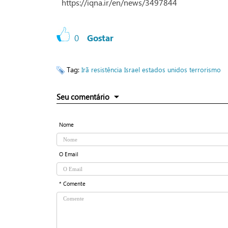
https://iqna.ir/en/news/3497844
0
Gostar
Tag:
Irã
resistência
Israel
estados unidos
terrorismo
Seu comentário
Nome
O Email
* Comente