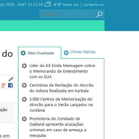
|
ust 2026 ,
GMT-15:12:39
6.73°
Sobre nós
Contacte nos
 do
Últimas Notícias
Mais Visualizado
Líder do Irã Emite Mensagem sobre
o Memorando de Entendimento
com os EUA
Cerimônia de Recitação do Alcorão
do Ashura Realizada em Karbala
3.000 Centros de Memorização do
Alcorão para o Verão Lançados na
ução
Jordânia
Promotoria do Condado de
Oakland apresenta acusações
criminais em caso de ameaça a
es em
mesquita