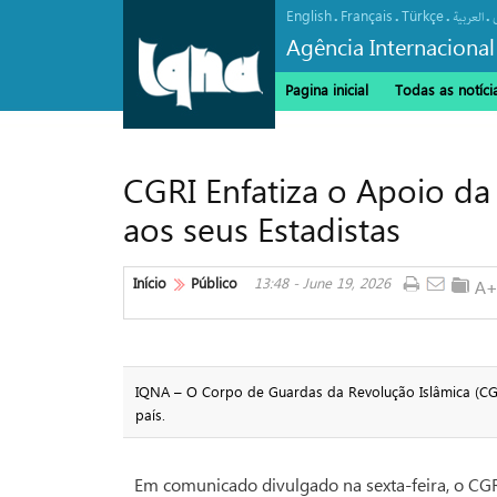
English
Français
Türkçe
.
.
.
.
العربیة
Agência Internacional
Pagina inicial
Todas as notíci
CGRI Enfatiza o Apoio da
aos seus Estadistas
Início
Público
13:48 - June 19, 2026
IQNA – O Corpo de Guardas da Revolução Islâmica (CGR
país.
Em comunicado divulgado na sexta-feira, o CG