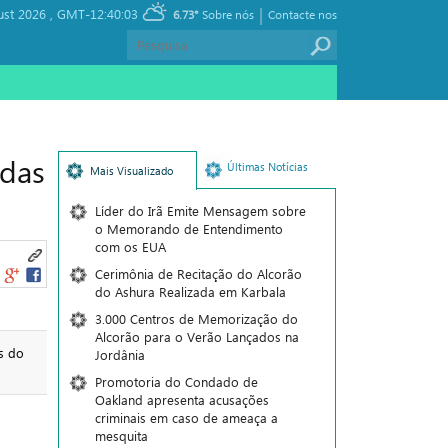
|
ust 2026 ,
GMT-12:40:03
6.73°
Sobre nós
Contacte nos
adas
Últimas Notícias
Mais Visualizado
Líder do Irã Emite Mensagem sobre
o Memorando de Entendimento
com os EUA
Cerimônia de Recitação do Alcorão
do Ashura Realizada em Karbala
3.000 Centros de Memorização do
Alcorão para o Verão Lançados na
s do
Jordânia
Promotoria do Condado de
Oakland apresenta acusações
criminais em caso de ameaça a
mesquita