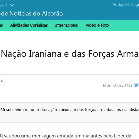
Friday 07 Aug
فارسی
 de Notícias do Alcorão
as
Atividades Corânicas
Internacional
Vídeo e Foto
 Nação Iraniana e das Forças Arm
5911
Id de notícias:
I) sublinhou o apoio da nação iraniana e das forças armadas aos estadista
RI saudou uma mensagem emitida um dia antes pelo Líder da