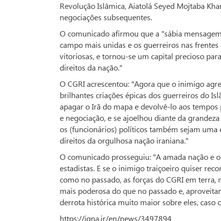
Revolução Islâmica, Aiatolá Seyed Mojtaba Kh
negociações subsequentes.
O comunicado afirmou que a "sábia mensagem… 
campo mais unidas e os guerreiros nas frentes
vitoriosas, e tornou-se um capital precioso pa
direitos da nação."
O CGRI acrescentou: "Agora que o inimigo agres
brilhantes criações épicas dos guerreiros do I
apagar o Irã do mapa e devolvê-lo aos tempos p
e negociação, e se ajoelhou diante da grandeza
os (funcionários) políticos também sejam uma
direitos da orgulhosa nação iraniana."
O comunicado prosseguiu: "A amada nação e o
estadistas. E se o inimigo traiçoeiro quiser rec
como no passado, as forças do CGRI em terra,
mais poderosa do que no passado e, aproveitan
derrota histórica muito maior sobre eles, caso
https://iqna.ir/en/news/3497894