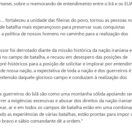
amenei, sobre o memorando de entendimento entre o Irã e os EUA
fortaleceu a unidade das fileiras do povo, tornou as pessoas n
 de batalha mais esperançosos para preservar suas conquistas
ra a política de nossos homens no caminho para a realização dos
sor foi derrotado diante da missão histórica da nação iraniana e
slã no campo de batalha, e recuou em desespero das posições de
ré-históricos para a posição de solicitar e implorar por entendi
 de nossa nação, a expectativa de toda a nação e dos guerreiros é
 extensão daquele glorioso campo e conduzam à realização dos
s guerreiros do Islã são como uma montanha sólida apoiando se
orrer a exigências excessivas e abusar dos direitos da nação irania
 mar, ar e em todos os campos de batalha estão em uma combina
do as experiências de várias batalhas, estão prontas para impor
 o bravo e sábio comandante dê a ordem."