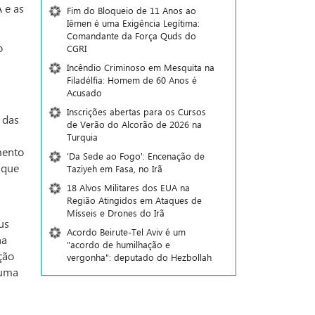
 e as
Fim do Bloqueio de 11 Anos ao
Iêmen é uma Exigência Legítima:
Comandante da Força Quds do
o
CGRI
Incêndio Criminoso em Mesquita na
Filadélfia: Homem de 60 Anos é
Acusado
Inscrições abertas para os Cursos
 das
de Verão do Alcorão de 2026 na
Turquia
mento
'Da Sede ao Fogo': Encenação de
 que
Taziyeh em Fasa, no Irã
18 Alvos Militares dos EUA na
Região Atingidos em Ataques de
Mísseis e Drones do Irã
us
Acordo Beirute-Tel Aviv é um
na
"acordo de humilhação e
ção
vergonha": deputado do Hezbollah
 uma