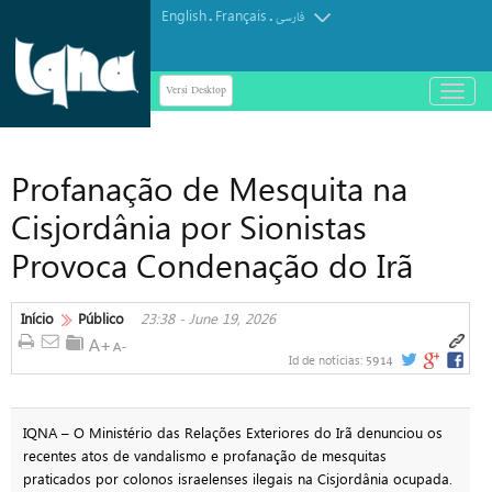
English
Français
.
.
فارسی
Versi Desktop
باز
و
بسته
کردن
Profanação de Mesquita na
منو
Cisjordânia por Sionistas
Provoca Condenação do Irã
Início
Público
23:38 - June 19, 2026
5914
Id de notícias:
IQNA – O Ministério das Relações Exteriores do Irã denunciou os
recentes atos de vandalismo e profanação de mesquitas
praticados por colonos israelenses ilegais na Cisjordânia ocupada.