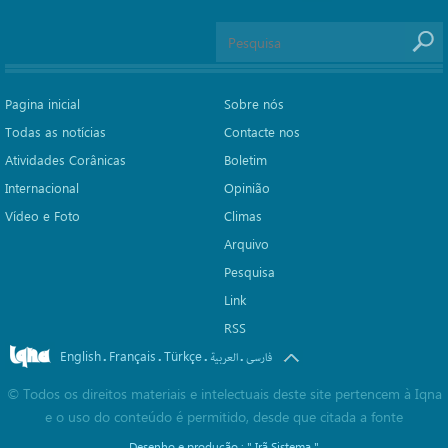
Pagina inicial
Sobre nós
Todas as notícias
Contacte nos
Atividades Corânicas
Boletim
Internacional
Opinião
Vídeo e Foto
Climas
Arquivo
Pesquisa
Link
RSS
English
Français
Türkçe
.
.
.
.
فارسی
العربیة
©
Todos os direitos materiais e intelectuais deste site pertencem à Iqna
e o uso do conteúdo é permitido, desde que citada a fonte
Desenho e produção :
" Irã Sistema "