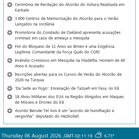
Cerimônia de Recitação do Alcorão do Ashura Realizada em
Karbala
3.000 Centros de Memorização do Alcorão para o Verão
Lançados na Jordânia
Promotoria do Condado de Oakland apresenta acusações
criminais em caso de ameaça a mesquita
Fim do Bloqueio de 11 Anos ao Iêmen é uma Exigência
Legítima: Comandante da Força Quds do CGRI
Incêndio Criminoso em Mesquita na Filadélfia: Homem de 60
Anos é Acusado
Inscrições abertas para os Cursos de Verão do Alcorão de
2026 na Turquia
'Da Sede ao Fogo': Encenação de Taziyeh em Fasa, no Irã
18 Alvos Militares dos EUA na Região Atingidos em Ataques
de Mísseis e Drones do Irã
Acordo Beirute-Tel Aviv é um "acordo de humilhação e
vergonha": deputado do Hezbollah
Thursday 06 August 2026
,
GMT-02:11:19
6.73°