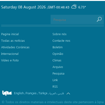
Saturday 08 August 2026
,
GMT-00:46:43
6.73°
Pagina inicial
Sobre nós
Todas as notícias
Contacte nos
Atividades Corânicas
Boletim
Internacional
Opinião
Vídeo e Foto
Climas
Arquivo
Pesquisa
Link
RSS
English
Français
Türkçe
.
.
.
.
فارسی
العربیة
©
Todos os direitos materiais e intelectuais deste site pertencem à Iqna