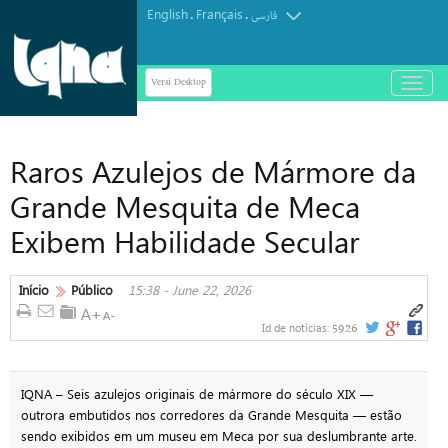
English
Français
.
.
فارسی
Versi Desktop
باز
و
بسته
کردن
Raros Azulejos de Mármore da
منو
Grande Mesquita de Meca
Exibem Habilidade Secular
Início
Público
15:38 - June 22, 2026
5926
Id de notícias:
IQNA – Seis azulejos originais de mármore do século XIX —
outrora embutidos nos corredores da Grande Mesquita — estão
sendo exibidos em um museu em Meca por sua deslumbrante arte.