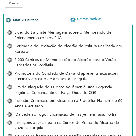
Últimas Notícias
Mais Visualizado
Líder do Irã Emite Mensagem sobre o Memorando de
Entendimento com os EUA
Cerimônia de Recitação do Alcorão do Ashura Realizada em
Karbala
3.000 Centros de Memorização do Alcorão para o Verão
Lançados na Jordânia
Promotoria do Condado de Oakland apresenta acusações
criminais em caso de ameaça a mesquita
Fim do Bloqueio de 11 Anos ao Iêmen é uma Exigência
Legítima: Comandante da Força Quds do CGRI
Incêndio Criminoso em Mesquita na Filadélfia: Homem de 60
Anos é Acusado
'Da Sede ao Fogo': Encenação de Taziyeh em Fasa, no Irã
Inscrições abertas para os Cursos de Verão do Alcorão de
2026 na Turquia
18 Alvos Militares dos EUA na Região Atingidos em Ataques