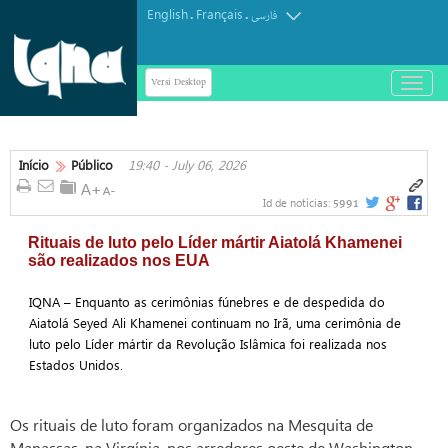
English
Français
.
.
فارسی
Versi Desktop
باز
و
بسته
کردن
منو
Início
Público
19:40 - July 06, 2026
5991
Id de notícias:
Rituais de luto pelo Líder mártir Aiatolá Khamenei
são realizados nos EUA
IQNA – Enquanto as cerimônias fúnebres e de despedida do
Aiatolá Seyed Ali Khamenei continuam no Irã, uma cerimônia de
luto pelo Líder mártir da Revolução Islâmica foi realizada nos
Estados Unidos.
Os rituais de luto foram organizados na Mesquita de
Manassas, na Virgínia, nos arredores oeste de Washington,