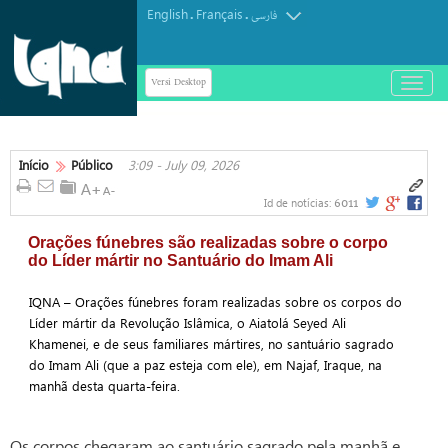
English
Français
.
.
فارسی
Versi Desktop
باز
و
بسته
کردن
منو
Início
Público
3:09 - July 09, 2026
6011
Id de notícias:
Orações fúnebres são realizadas sobre o corpo
do Líder mártir no Santuário do Imam Ali
IQNA – Orações fúnebres foram realizadas sobre os corpos do
Líder mártir da Revolução Islâmica, o Aiatolá Seyed Ali
Khamenei, e de seus familiares mártires, no santuário sagrado
do Imam Ali (que a paz esteja com ele), em Najaf, Iraque, na
manhã desta quarta-feira.
Os corpos chegaram ao santuário sagrado pela manhã e