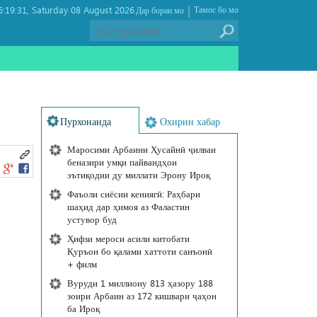
|
:19:31
Saturday 08 August 2026 ,
Тамос бо мо
Дар бораи мо
Пурхонанда
Охирин хабар
Маросими Арбаини Ҳусайнӣ ҷилваи
беназири умқи пайвандҳои
эътиқодии ду миллати Эрону Ироқ
Фаъоли сиёсии кениягӣ: Раҳбари
шаҳид дар ҳимоя аз Фаластин
устувор буд
Ҳифзи мероси асили китобати
Қуръон бо қалами хаттоти санъонӣ
+ филм
Вуруди 1 миллиону 813 ҳазору 188
зоири Арбаин аз 172 кишвари ҷаҳон
ба Ироқ