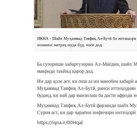
ИКНА - Шайх Муҳаммад Тавфиқ Ал-Бутӣ бо интишори ви
ношинос матраҳ шуда буд, поён дод.
Ба гузориши хабаргузории Ал-Маёдин, шайх М
мавриди таъйид қарор дод.
Ин дар ҳоле аст, ки пеш аз ин манобеи хабарӣ
Муҳаммад Тавфиқ Ал-Бутӣ, раиси иттиҳодияи у
буданд, ки вай дар манзилаш ба дасти афроди 
Муҳаммад Тавфиқ Ал-Бутӣ фарзанди шайх Муҳ
Сурия аст, ки дар ҷараёни инфиҷори интиҳорӣ
https://iqna.ir/00HqaI