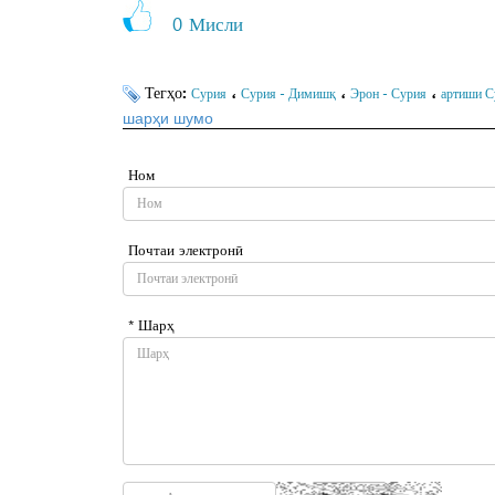
0
Мисли
Тегҳо:
،
،
،
Сурия
Сурия - Димишқ
Эрон - Сурия
артиши С
шарҳи шумо
Ном
Почтаи электронӣ
* Шарҳ