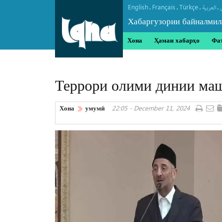
English
Français
Türkçe
.
.
.
.
العربیة
Хабаргузории байналмил
Хона
Ҳамаи хабарҳо
Фа
Террори олими динии маш
Хона
умумӣ
22:05 - December 11, 2024