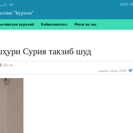
GMT-06
فارسی
аллии “Куръон”
ъолиятҳои қуръонӣ
Байналмиллал
Филм ва акс
ҳури Сурия такзиб шуд
рақами хабар:
2556