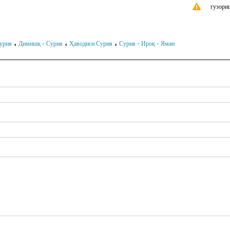
гузори
،
،
،
урия
Димишқ - Сурия
Ҳаводиси Сурия
Сурия - Ироқ - Яман