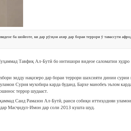
деое ба шойеоте, ки дар рӯзҳои ахир дар бораи террори ӯ тавассути афро
уҳаммад Тавфиқ Ал-Бутӣ бо интишори видеое саломатии худро
 ахбори зидду нақизеро дар бораи террори шахсияти динии сурии
ламои Сурия мухобира карда буданд. Бархе манобеъ эълом кард
ношинос террор шудааст.
аммад Саид Рамазон Ал-Бутӣ, раиси собиқи иттиҳодияи уламои
 дар Масҷидул-Имон дар соли 2013 кушта шуд.