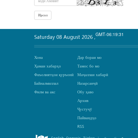
GMT-06:19:31
Saturday 08 August 2026
,
Хона
Дар бораи мо
Ҳамаи хабарҳо
Тамос бо мо
Фаъолиятҳои қуръонӣ
Маҷаллаи хабарӣ
Байналмиллал
Назарсанҷӣ
Филм ва акс
Обу ҳаво
Архив
Ҷустуҷӯ
Пайвандҳо
RSS
English
Français
Türkçe