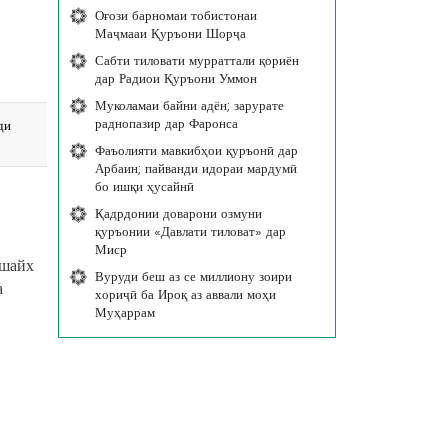
Оғози барномаи тобистонаи
Маҷмааи Қуръони Шорҷа
Сабти тиловати мурраттали қориён
дар Радиои Қуръони Уммон
Муколамаи байни адён; зарурате
раднопазир дар Фаронса
ди
Фаъолияти мавкибҳои қуръонӣ дар
Арбаин; пайванди идораи мардумӣ
бо ишқи ҳусайнӣ
Қадрдонии доварони озмуни
қуръонии «Давлати тиловат» дар
Миср
 шайх
Вуруди беш аз се миллиону зоири
а
хориҷӣ ба Ироқ аз аввали моҳи
Муҳаррам