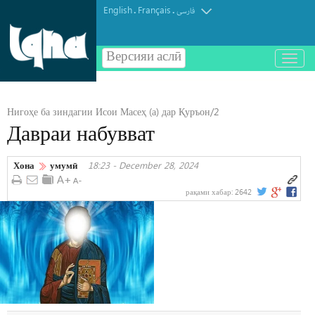
English
Français
.
.
فارسی
Версияи аслӣ
باز
و
بسته
کردن
Нигоҳе ба зиндагии Исои Масеҳ (а) дар Қуръон/2
منو
Давраи набувват
Хона
умумӣ
18:23 - December 28, 2024
рақами хабар:
2642