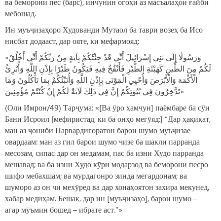
ва беморони пес (барс), инчунин огоҳӣ аз масъалаҳои ғайбӣ
мебошад.
Ин муъҷизаҳоро Худованди Мутаол ба таври возеҳ ба Исо
нисбат додааст, дар ояте, ки мефармояд:
«وَرَسُولًا إِلَى بَنِي إِسْرَائِيلَ أَنِّي قَدْ جِئْتُكُمْ بِآيَةٍ مِنْ رَبِّكُمْ أَنِّي أَخْلُقُ
لَكُمْ مِنَ الطِّينِ كَهَيْئَةِ الطَّيْرِ فَأَنْفُخُ فِيهِ فَيَكُونُ طَيْرًا بِإِذْنِ اللَّهِ وَأُبْرِئُ
الْأَكْمَهَ وَالْأَبْرَصَ وَأُحْيِي الْمَوْتَى بِإِذْنِ اللَّهِ وَأُنَبِّئُكُمْ بِمَا تَأْكُلُونَ وَمَا
تَدَّخِرُونَ فِي بُيُوتِكُمْ إِنَّ فِي ذَلِكَ لَآيَةً لَكُمْ إِنْ كُنْتُمْ مُؤْمِنِينَ»
(Оли Имрон/49) Тарҷума: «[Ва ӯро ҳамчун] паёмбаре ба сӯи
Бани Исроил [мефиристад, ки ба онҳо мегӯяд:] “Дар ҳақиқат,
ман аз ҷониби Парвардигоратон барои шумо муъҷизае
овардаам: ман аз гил барои шумо чизе ба шакли парранда
месозам, сипас дар он медамам, пас ба изни Худо парранда
мешавад; ва ба изни Худо кӯри модарзод ва беморони песро
шифо мебахшам; ва мурдагонро зинда мегардонам; ва
шуморо аз он чи мехӯред ва дар хонаҳоятон захира мекунед,
хабар медиҳам. Бешак, дар ин [муъҷизаҳо], барои шумо –
агар мӯъмин бошед – ибрате аст.”»