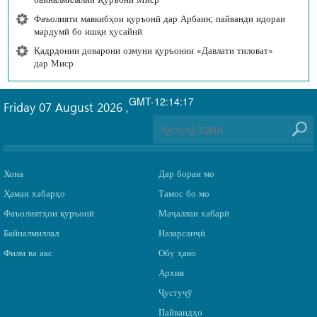
Фаъолияти мавкибҳои қуръонӣ дар Арбаин; пайванди идораи
мардумӣ бо ишқи ҳусайнӣ
Қадрдонии доварони озмуни қуръонии «Давлати тиловат»
дар Миср
GMT-12:14:17
Friday 07 August 2026
,
Хона
Дар бораи мо
Ҳамаи хабарҳо
Тамос бо мо
Фаъолиятҳои қуръонӣ
Маҷаллаи хабарӣ
Байналмиллал
Назарсанҷӣ
Филм ва акс
Обу ҳаво
Архив
Ҷустуҷӯ
Пайвандҳо