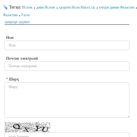
Тегҳо:
،
،
،
،
Ислом
дини Ислом
ҳазрати Исои Масеҳ (а)
умури динии Фаластин
،
Фаластин
Ғазза
шарҳи шумо
Ном
Почтаи электронӣ
* Шарҳ