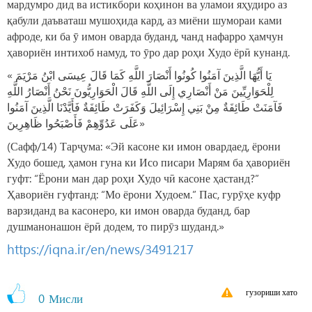
мардумро дид ва истикбори коҳинон ва уламои яҳудиро аз
қабули даъваташ мушоҳида кард, аз миёни шумораи ками
афроде, ки ба ӯ имон оварда буданд, чанд нафарро ҳамчун
ҳавориён интихоб намуд, то ӯро дар роҳи Худо ёрӣ кунанд.
« يَا أَيُّهَا الَّذِينَ آمَنُوا كُونُوا أَنْصَارَ اللَّهِ كَمَا قَالَ عِيسَى ابْنُ مَرْيَمَ
لِلْحَوَارِيِّينَ مَنْ أَنْصَارِي إِلَى اللَّهِ قَالَ الْحَوَارِيُّونَ نَحْنُ أَنْصَارُ اللَّهِ
فَآمَنَتْ طَائِفَةٌ مِنْ بَنِي إِسْرَائِيلَ وَكَفَرَتْ طَائِفَةٌ فَأَيَّدْنَا الَّذِينَ آمَنُوا
عَلَى عَدُوِّهِمْ فَأَصْبَحُوا ظَاهِرِينَ»
(Сафф/14) Тарҷума: «Эй касоне ки имон овардаед, ёрони
Худо бошед, ҳамон гуна ки Исо писари Марям ба ҳавориён
гуфт: “Ёрони ман дар роҳи Худо чӣ касоне ҳастанд?”
Ҳавориён гуфтанд: “Мо ёрони Худоем.” Пас, гурӯҳе куфр
варзиданд ва касонеро, ки имон оварда буданд, бар
душманонашон ёрӣ додем, то пирӯз шуданд.»
https://iqna.ir/en/news/3491217
гузориши хато
0
Мисли