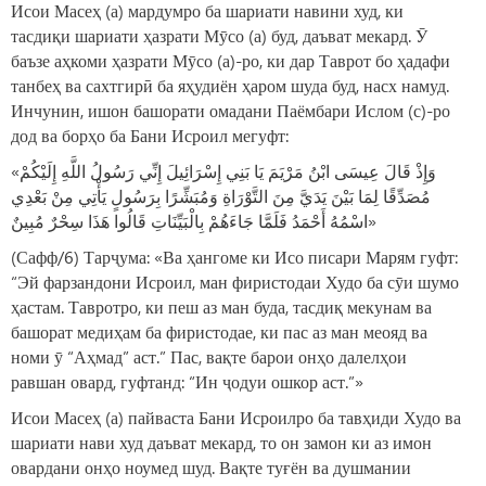
Исои Масеҳ (а) мардумро ба шариати навини худ, ки
тасдиқи шариати ҳазрати Мӯсо (а) буд, даъват мекард. Ӯ
баъзе аҳкоми ҳазрати Мӯсо (а)-ро, ки дар Таврот бо ҳадафи
танбеҳ ва сахтгирӣ ба яҳудиён ҳаром шуда буд, насх намуд.
Инчунин, ишон башорати омадани Паёмбари Ислом (с)-ро
дод ва борҳо ба Бани Исроил мегуфт:
«وَإِذْ قَالَ عِيسَى ابْنُ مَرْيَمَ يَا بَنِي إِسْرَائِيلَ إِنِّي رَسُولُ اللَّهِ إِلَيْكُمْ
مُصَدِّقًا لِمَا بَيْنَ يَدَيَّ مِنَ التَّوْرَاةِ وَمُبَشِّرًا بِرَسُولٍ يَأْتِي مِنْ بَعْدِي
اسْمُهُ أَحْمَدُ فَلَمَّا جَاءَهُمْ بِالْبَيِّنَاتِ قَالُوا هَذَا سِحْرٌ مُبِينٌ»
(Сафф/6) Тарҷума: «Ва ҳангоме ки Исо писари Марям гуфт:
“Эй фарзандони Исроил, ман фиристодаи Худо ба сӯи шумо
ҳастам. Тавротро, ки пеш аз ман буда, тасдиқ мекунам ва
башорат медиҳам ба фиристодае, ки пас аз ман меояд ва
номи ӯ “Аҳмад” аст.” Пас, вақте барои онҳо далелҳои
равшан овард, гуфтанд: “Ин ҷодуи ошкор аст.”»
Исои Масеҳ (а) пайваста Бани Исроилро ба тавҳиди Худо ва
шариати нави худ даъват мекард, то он замон ки аз имон
овардани онҳо ноумед шуд. Вақте туғён ва душмании