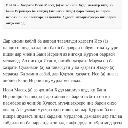
ИКНА – Ҳазрати Исои Масеҳ (а) аз ҷониби Худо маъмур шуд, ки
Бани Исроилро ба тавҳид (ягонагии Худо) фаро хонад ва барои
исботи он ки паёмбаре аз ҷониби Худост, муъҷизаҳоеро низ барои
онҳо овард.
Дар қисми қаблӣ ба давраи таваллуди ҳазрати Исо (а)
пардохта шуд ва дар ин бахш ба давраи набувват ва ҳузури
ишон дар миёни Бани Исроил аз нигоҳи Қуръон баррасӣ
мешавад. Аз нигоҳи Ислом, насаби ҳазрати Марям (а) ба
ҳазрати Сулаймон (а) ва тавассути ӯ ба ҳазрати Яъқуб (а)
мерасад. Ба ҳамин сабаб, дар Қуръон ҳазрати Исо (а) низ аз
анбиёи Бани Исроил шумурда мешавад.
Исои Масеҳ (а) аз ҷониби Худо маъмур шуд, ки Бани
Исроилро ба тавҳид фаро хонад ва барои исботи он ки
паёмбаре аз ҷониби Худост, муъҷизаҳоеро низ барои онҳо
овард. Аз ҷумлаи муъҷизаҳои ишон, ки дар Қуръон ба он
ишора шудааст, зинда кардани мурдагон, дамидан дар гил ва
табдили он ба паррандаи зинда, шифо додани кӯри модарзод