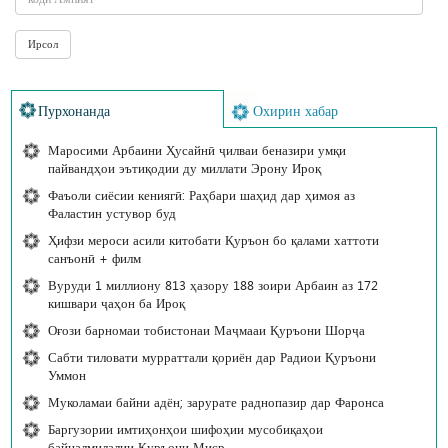
Пурхонанда
Охирин хабар
Маросими Арбаини Ҳусайнӣ ҷилваи беназири умқи
пайвандҳои эътиқодии ду миллати Эрону Ироқ
Фаъоли сиёсии кениягӣ: Раҳбари шаҳид дар ҳимоя аз
Фаластин устувор буд
Ҳифзи мероси асили китобати Қуръон бо қалами хаттоти
санъонӣ + филм
Вуруди 1 миллиону 813 ҳазору 188 зоири Арбаин аз 172
кишвари ҷаҳон ба Ироқ
Оғози барномаи тобистонаи Маҷмааи Қуръони Шорҷа
Сабти тиловати мурраттали қориён дар Радиои Қуръони
Уммон
Муколамаи байни адён; зарурате раднопазир дар Фаронса
Баргузории имтиҳонҳои шифоҳии мусобиқаҳои
байналмилалии Қуръони Миср