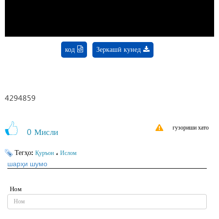
код
Зеркашӣ кунед
4294859
гузориши хато
0
Мисли
Тегҳо:
،
Қуръон
Ислом
шарҳи шумо
Ном