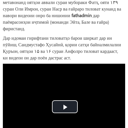
метавонанд оятҳои аввали сураи мубораки Фатҳ, ояти ۱۳۹
сураи Оли Имрон, сураи Наср ва ғайраро тиловат кунанд ва
навори видеоии онро ба нишонии
fathadmin
дар
паёмрасонҳои иҷтимоӣ (монанди Эйта, Бале ва ғайра)
фиристанд.
Дар идомаи гирифтани тиловатҳо барои ширкат дар ин
пӯйиш, Саидмустафо Ҳусайнӣ, қории сатҳи байналмилалии
Қуръон, оятҳои ۱۵ ва ۱۶ сураи Анфолро тиловат кардааст,
ки видеои он дар поён дастрас аст.
Play
Video