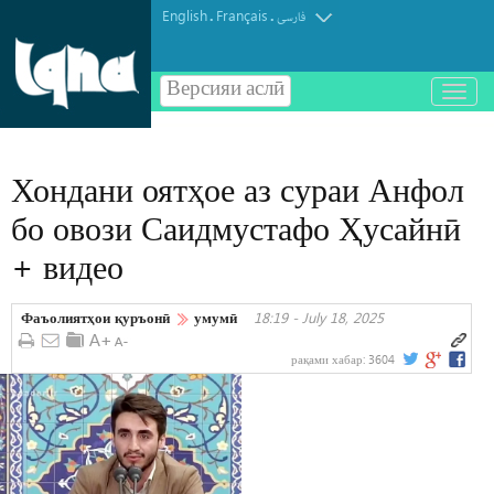
English
Français
.
.
فارسی
Версияи аслӣ
باز
و
بسته
کردن
Хондани оятҳое аз сураи Анфол
منو
бо овози Саидмустафо Ҳусайнӣ
+ видео
Фаъолиятҳои қуръонӣ
умумӣ
18:19 - July 18, 2025
рақами хабар:
3604