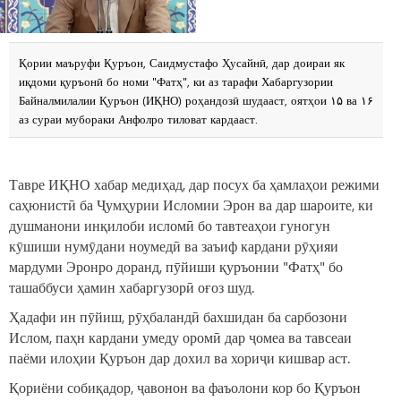
Қории маъруфи Қуръон, Саидмустафо Ҳусайнӣ, дар доираи як
иқдоми қуръонӣ бо номи "Фатҳ", ки аз тарафи Хабаргузории
Байналмилалии Қуръон (ИҚНО) роҳандозӣ шудааст, оятҳои ۱۵ ва ۱۶
аз сураи мубораки Анфолро тиловат кардааст.
Тавре ИҚНО хабар медиҳад, дар посух ба ҳамлаҳои режими
саҳюнистӣ ба Ҷумҳурии Исломии Эрон ва дар шароите, ки
душманони инқилоби исломӣ бо тавтеаҳои гуногун
кӯшиши нумӯдани ноумедӣ ва заъиф кардани рӯҳияи
мардуми Эронро доранд, пӯйиши қуръонии "Фатҳ" бо
ташаббуси ҳамин хабаргузорӣ оғоз шуд.
Ҳадафи ин пӯйиш, рӯҳбаландӣ бахшидан ба сарбозони
Ислом, паҳн кардани умеду оромӣ дар ҷомеа ва тавсеаи
паёми илоҳии Қуръон дар дохил ва хориҷи кишвар аст.
Қориёни собиқадор, ҷавонон ва фаъолони кор бо Қуръон