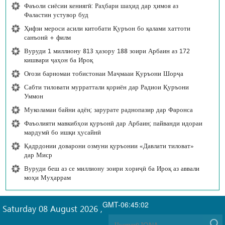
Фаъоли сиёсии кениягӣ: Раҳбари шаҳид дар ҳимоя аз
Фаластин устувор буд
Ҳифзи мероси асили китобати Қуръон бо қалами хаттоти
санъонӣ + филм
Вуруди 1 миллиону 813 ҳазору 188 зоири Арбаин аз 172
кишвари ҷаҳон ба Ироқ
Оғози барномаи тобистонаи Маҷмааи Қуръони Шорҷа
Сабти тиловати мурраттали қориён дар Радиои Қуръони
Уммон
Муколамаи байни адён; зарурате раднопазир дар Фаронса
Фаъолияти мавкибҳои қуръонӣ дар Арбаин; пайванди идораи
мардумӣ бо ишқи ҳусайнӣ
Қадрдонии доварони озмуни қуръонии «Давлати тиловат»
дар Миср
Вуруди беш аз се миллиону зоири хориҷӣ ба Ироқ аз аввали
моҳи Муҳаррам
GMT-06:45:02
Saturday 08 August 2026
,