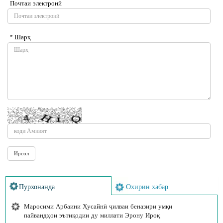
Почтаи электронӣ
* Шарҳ
Пурхонанда
Охирин хабар
Маросими Арбаини Ҳусайнӣ ҷилваи беназири умқи
пайвандҳои эътиқодии ду миллати Эрону Ироқ